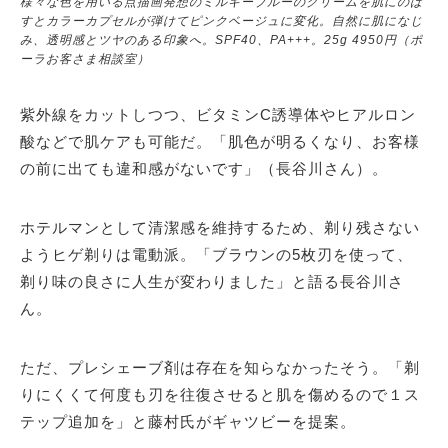
様々な色を用いる点描画発想のミルキーブルーのクリームを肌にのば
すとカラーカプセルが弾けてピンクベージュに変化。自然に肌になじ
み、透明感とツヤのある印象へ。SPF40、PA+++。25g 4950円（ポ
ーラお客さま相談室）
紫外線をカットしつつ、ビタミンC誘導体やヒアルロン
酸などで肌ケアも可能だ。「肌色が明るくなり、お客様
の前に出ても違和感がないです」（長谷川さん）。
ホテルマンとして清潔感を維持するため、剃り残さない
ようヒゲ剃りは電動派。「ブラウンの5枚刃を使って、
剃り味の良さに人生が変わりました」と語る長谷川さ
ん。
ただ、プレシェーブ剤は存在を知らなかったそう。「剃
りにくくて何度も刃を往復させると肌を傷めるので１ス
テップ追加を」と藤村氏がギャツビーを提案。