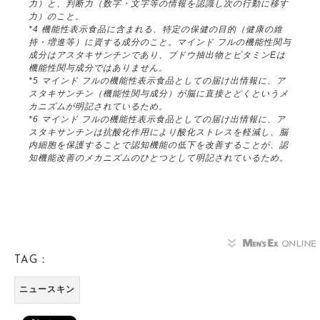
力）と、判断力（数字・文字等の情報を認識し次の行動に移す
力）のこと。
*4 機能性表示食品に含まれる、特定の保健の目的（健康の維
持・増進等）に資する成分のこと。マインド フルの機能性関与
成分はアスタキサンチンであり、ブドウ抽出物とビタミンEは
機能性関与成分ではありません。
*5 マインド フルの機能性表示食品としての届け出情報に、ア
スタキサンチン（機能性関与成分）が脳に直接とどくというメ
カニズムが明記されているため。
*6 マインド フルの機能性表示食品としての届け出情報に、ア
スタキサンチンは抗酸化作用により酸化ストレスを軽減し、脳
内細胞を保護することで認知機能の低下を改善することが、認
知機能改善のメカニズムのひとつとして明記されているため。
TAG：
ニュースキン