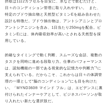
摂取は1日2カプセルを目安に、水などで飲むだけと、
日々のコンディション管理に取り入れやすい。 また、
特定のブドウ抽出物と天然型ビタミンEを組み合わせた
設計も特徴だ。ブドウ抽出物は、アントシアニンとプロ
アントシアニジンを含み、1日当たり250mgを配合。ビ
タミンEには、体内吸収効率が高いとされる天然型を採
用している。
的確なタイミングで動く判断、スムーズな会話、複数の
タスクを同時に進める段取り力。仕事のパフォーマンス
*1
は、認知機能の一部である視覚的な記憶力や判断力
に
支えられている。だからこそ、これからは日々の体調管
理の一環として“脳のコンディション”にも目を向けた
い。「MYND360® マインド フル」は、エビデンスに裏
付けられたインナーケアとして、ビジネスパーソンが取
り入れたい新たな選択肢だ。