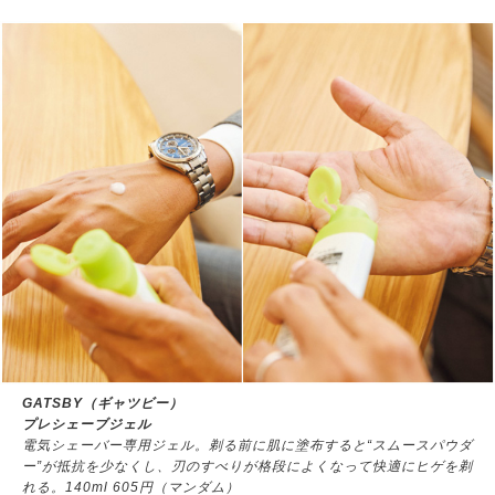
GATSBY（ギャツビー）
プレシェーブジェル
電気シェーバー専用ジェル。剃る前に肌に塗布すると“スムースパウダ
ー”が抵抗を少なくし、刃のすべりが格段によくなって快適にヒゲを剃
れる。140ml 605円（マンダム）