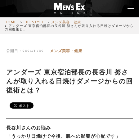
HOME
LIFESTYLE
メンズ美容・健康
アンダーズ 東京宿泊部長の長谷川 努さんが取り入れる日焼けダメージから
の回復術と…
TOP
公開日：2024/11/02
メンズ美容・健康
FASHION
WATCH
アンダーズ 東京宿泊部長の長谷川 努さ
んが取り入れる日焼けダメージからの回
CAR&BIKE
復術とは？
LIFESTYLE
COLUMN
MAGAZINE
長谷川さんのお悩み
「うっかり日焼けで今後、肌への影響が心配です」
ABOUT SITE