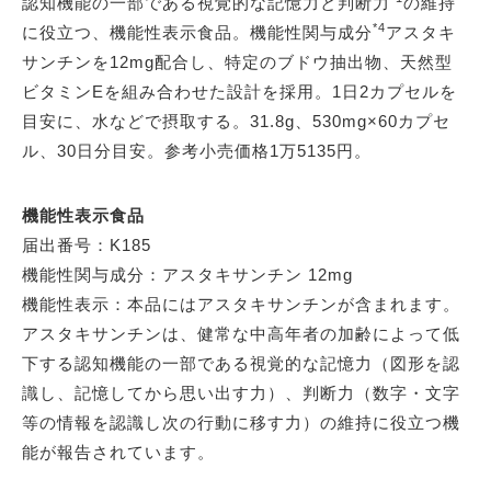
認知機能の一部である視覚的な記憶力と判断力
の維持
*4
に役立つ、機能性表示食品。機能性関与成分
アスタキ
サンチンを12mg配合し、特定のブドウ抽出物、天然型
ビタミンEを組み合わせた設計を採用。1日2カプセルを
目安に、水などで摂取する。31.8g、530mg×60カプセ
ル、30日分目安。参考小売価格1万5135円。
機能性表示食品
届出番号：K185
機能性関与成分：アスタキサンチン 12mg
機能性表示：本品にはアスタキサンチンが含まれます。
アスタキサンチンは、健常な中高年者の加齢によって低
下する認知機能の一部である視覚的な記憶力（図形を認
識し、記憶してから思い出す力）、判断力（数字・文字
等の情報を認識し次の行動に移す力）の維持に役立つ機
能が報告されています。