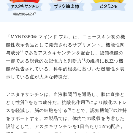
「MYND360® マインド フル」は、ニュースキン初の機
能性表示食品として発売されるサプリメント。機能性関
*4
与成分
であるアスタキサンチンを配合し、認知機能の
*1
一部である視覚的な記憶力と判断力
の維持に役立つ機
能が報告されている。科学的根拠に基づいた機能性を表
示している点が大きな特徴だ。
アスタキサンチンは、血液脳関門を通過し、脳に直接と
*5
*6
どく性質
をもつ成分だ。抗酸化作用
により酸化ストレ
*6
*3
スを軽減し、脳の細胞を守る
ことで、認知機能
の維持
をサポートする。本製品では、体内での吸収を考慮した
設計として、アスタキサンチンを1日当たり12mg配合。