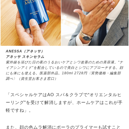
ANESSA（アネッサ）
アネッサ スキンセラム
紫外線を浴びた日の夜のうるおいケアとシワ改善のための美容液。“ナ
イアシンアミド”を配合しているので美白とシワにアプローチする。顔
にも体にも使える。医薬部外品。180ml 2728円〈実勢価格・編集部
調べ〉（資生堂お客さま窓口）
「スペシャルケアはAO スパ＆クラブで“オリエンタルヒ
ーリング”を受けて解消しますが、ホームケアはこれが手
軽ですね」。
また、顔の色ムラ解消にポーラのプライマーも試すこと