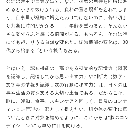
会話の途中で言葉が出てこない、複数の用件を同時に進
めると小さな抜けが出る、資料の置き場所を忘れてしま
う。仕事量が極端に増えたわけではないのに、若い頃よ
り判断に時間がかかる……。年齢を重ねると、そんな小
さな変化をふと感じる瞬間がある。もちろん、それは誰
にでも起こりうる自然な変化だ。認知機能の変化は、30
*2
代から始まる
という報告もある。
とはいえ、認知機能の一部である視覚的な記憶力（図形
を認識し、記憶してから思い出す力）や判断力（数字・
文字等の情報を認識し次の行動に移す力）は、日々の仕
事や生活の質を支える大切な土台である。だからこそ、
睡眠、運動、食事、スキンケアと同じく、日常のコンデ
ィション管理の一部として捉えたい。肌や体の変化に気
づいたときに対策を始めるように、これからは“脳のコン
ディション”にも早めに目を向ける。