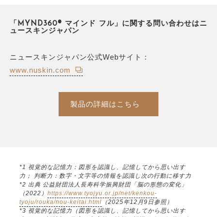
「MYND360® マインド フル」に関する問い合わせはニ
ュースキンジャパン
ニュースキンジャパン公式Webサイト：
www.nuskin.com
製品の詳細はこちら
*1 視覚的な記憶力：図形を認識し、記憶してから思い出す
力； 判断力：数字・文字等の情報を認識し次の行動に移す力
*2 出典 公益財団法人長寿科学振興財団「脳の形態の変化」
（2022）
https://www.tyojyu.or.jp/net/kenkou-
tyoju/rouka/nou-keitai.html
（2025年12月9日参照）
*3 視覚的な記憶力（図形を認識し、記憶してから思い出す