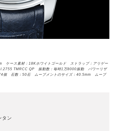
mm ケース素材：18Kホワイトゴールド ストラップ：アリゲー
2755 TMRCC QP 振動数：毎時1万8000振動 パワーリザ
4個 石数：50石 ムーブメントのサイズ：40.5mm ムーブ
ンタン