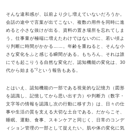
そんな違和感が、以前より少し増えていないだろうか。
会話の途中で言葉が出てこない、複数の用件を同時に進
めると小さな抜けが出る、資料の置き場所を忘れてしま
う。仕事量が極端に増えたわけではないのに、若い頃よ
り判断に時間がかかる……。年齢を重ねると、そんな小
さな変化をふと感じる瞬間がある。もちろん、それは誰
にでも起こりうる自然な変化だ。認知機能の変化は、30
*2
代から始まる
という報告もある。
とはいえ、認知機能の一部である視覚的な記憶力（図形
を認識し、記憶してから思い出す力）や判断力（数字・
文字等の情報を認識し次の行動に移す力）は、日々の仕
事や生活の質を支える大切な土台である。だからこそ、
睡眠、運動、食事、スキンケアと同じく、日常のコンデ
ィション管理の一部として捉えたい。肌や体の変化に気