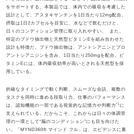
をサポートする。本製品では、体内での吸収を考慮した
設計として、アスタキサンチンを1日当たり12mg配合。
摂取は1日2カプセルを目安に、水などで飲むだけと、
日々のコンディション管理に取り入れやすい。 また、
特定のブドウ抽出物と天然型ビタミンEを組み合わせた
設計も特徴だ。ブドウ抽出物は、アントシアニンとプロ
アントシアニジンを含み、1日当たり250mgを配合。ビ
タミンEには、体内吸収効率が高いとされる天然型を採
用している。
的確なタイミングで動く判断、スムーズな会話、複数の
タスクを同時に進める段取り力。仕事のパフォーマンス
*1
は、認知機能の一部である視覚的な記憶力や判断力
に
支えられている。だからこそ、これからは日々の体調管
理の一環として“脳のコンディション”にも目を向けた
い。「MYND360® マインド フル」は、エビデンスに裏