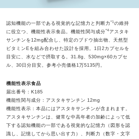
*1
認知機能の一部である視覚的な記憶力と判断力
の維持
*4
に役立つ、機能性表示食品。機能性関与成分
アスタキ
サンチンを12mg配合し、特定のブドウ抽出物、天然型
ビタミンEを組み合わせた設計を採用。1日2カプセルを
目安に、水などで摂取する。31.8g、530mg×60カプセ
ル、30日分目安。参考小売価格1万5135円。
機能性表示食品
届出番号：K185
機能性関与成分：アスタキサンチン 12mg
機能性表示：本品にはアスタキサンチンが含まれます。
アスタキサンチンは、健常な中高年者の加齢によって低
下する認知機能の一部である視覚的な記憶力（図形を認
識し、記憶してから思い出す力）、判断力（数字・文字