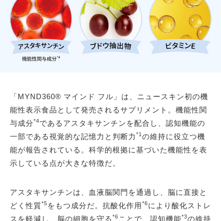
「MYND360® マインド フル」は、ニュースキン初の機
能性表示食品として発売されるサプリメント。機能性関
*4
与成分
であるアスタキサンチンを配合し、認知機能の
*1
一部である視覚的な記憶力と判断力
の維持に役立つ機
能が報告されている。科学的根拠に基づいた機能性を表
示している点が大きな特徴だ。
アスタキサンチンは、血液脳関門を通過し、脳に直接と
*5
*6
どく性質
をもつ成分だ。抗酸化作用
により酸化ストレ
*6
*3
スを軽減し、脳の細胞を守る
ことで、認知機能
の維持