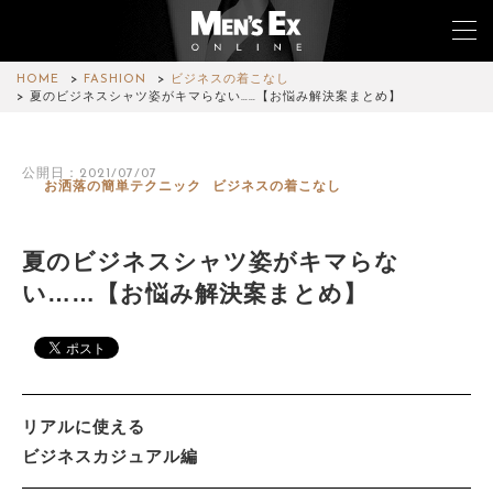
HOME
FASHION
ビジネスの着こなし
夏のビジネスシャツ姿がキマらない……【お悩み解決案まとめ】
TOP
公開日：2021/07/07
お洒落の簡単テクニック
ビジネスの着こなし
FASHION
WATCH
夏のビジネスシャツ姿がキマらな
い……【お悩み解決案まとめ】
CAR&BIKE
LIFESTYLE
COLUMN
リアルに使える
MAGAZINE
ビジネスカジュアル編
ABOUT SITE