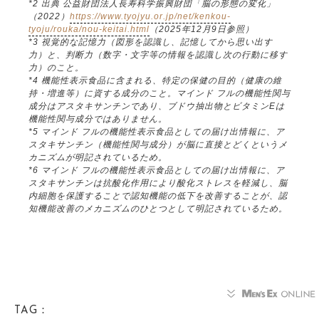
*2 出典 公益財団法人長寿科学振興財団「脳の形態の変化」
（2022）
https://www.tyojyu.or.jp/net/kenkou-
tyoju/rouka/nou-keitai.html
（2025年12月9日参照）
*3 視覚的な記憶力（図形を認識し、記憶してから思い出す
力）と、判断力（数字・文字等の情報を認識し次の行動に移す
力）のこと。
*4 機能性表示食品に含まれる、特定の保健の目的（健康の維
持・増進等）に資する成分のこと。マインド フルの機能性関与
成分はアスタキサンチンであり、ブドウ抽出物とビタミンEは
機能性関与成分ではありません。
*5 マインド フルの機能性表示食品としての届け出情報に、ア
スタキサンチン（機能性関与成分）が脳に直接とどくというメ
カニズムが明記されているため。
*6 マインド フルの機能性表示食品としての届け出情報に、ア
スタキサンチンは抗酸化作用により酸化ストレスを軽減し、脳
内細胞を保護することで認知機能の低下を改善することが、認
知機能改善のメカニズムのひとつとして明記されているため。
TAG：