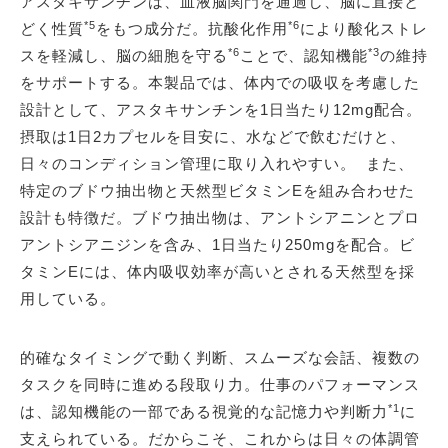
アスタキサンチンは、血液脳関門を通過し、脳に直接と
*5
*6
どく性質
をもつ成分だ。抗酸化作用
により酸化ストレ
*6
*3
スを軽減し、脳の細胞を守る
ことで、認知機能
の維持
をサポートする。本製品では、体内での吸収を考慮した
設計として、アスタキサンチンを1日当たり12mg配合。
摂取は1日2カプセルを目安に、水などで飲むだけと、
日々のコンディション管理に取り入れやすい。 また、
特定のブドウ抽出物と天然型ビタミンEを組み合わせた
設計も特徴だ。ブドウ抽出物は、アントシアニンとプロ
アントシアニジンを含み、1日当たり250mgを配合。ビ
タミンEには、体内吸収効率が高いとされる天然型を採
用している。
的確なタイミングで動く判断、スムーズな会話、複数の
タスクを同時に進める段取り力。仕事のパフォーマンス
*1
は、認知機能の一部である視覚的な記憶力や判断力
に
支えられている。だからこそ、これからは日々の体調管