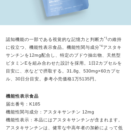
*1
認知機能の一部である視覚的な記憶力と判断力
の維持
*4
に役立つ、機能性表示食品。機能性関与成分
アスタキ
サンチンを12mg配合し、特定のブドウ抽出物、天然型
ビタミンEを組み合わせた設計を採用。1日2カプセルを
目安に、水などで摂取する。31.8g、530mg×60カプセ
ル、30日分目安。参考小売価格1万5135円。
機能性表示食品
届出番号：K185
機能性関与成分：アスタキサンチン 12mg
機能性表示：本品にはアスタキサンチンが含まれます。
アスタキサンチンは、健常な中高年者の加齢によって低