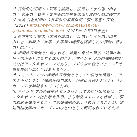
*1 視覚的な記憶力：図形を認識し、記憶してから思い出す
力； 判断力：数字・文字等の情報を認識し次の行動に移す力
*2 出典 公益財団法人長寿科学振興財団「脳の形態の変化」
（2022）
https://www.tyojyu.or.jp/net/kenkou-
tyoju/rouka/nou-keitai.html
（2025年12月9日参照）
*3 視覚的な記憶力（図形を認識し、記憶してから思い出す
力）と、判断力（数字・文字等の情報を認識し次の行動に移す
力）のこと。
*4 機能性表示食品に含まれる、特定の保健の目的（健康の維
持・増進等）に資する成分のこと。マインド フルの機能性関与
成分はアスタキサンチンであり、ブドウ抽出物とビタミンEは
機能性関与成分ではありません。
*5 マインド フルの機能性表示食品としての届け出情報に、ア
スタキサンチン（機能性関与成分）が脳に直接とどくというメ
カニズムが明記されているため。
*6 マインド フルの機能性表示食品としての届け出情報に、ア
スタキサンチンは抗酸化作用により酸化ストレスを軽減し、脳
内細胞を保護することで認知機能の低下を改善することが、認
知機能改善のメカニズムのひとつとして明記されているため。