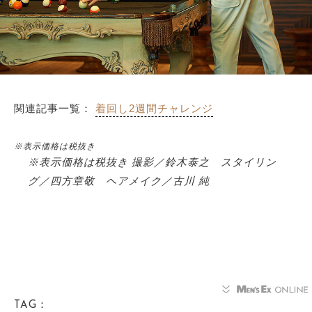
関連記事一覧：
着回し2週間チャレンジ
※表示価格は税抜き
※表示価格は税抜き 撮影／鈴木泰之 スタイリン
グ／四方章敬 ヘアメイク／古川 純
TAG：