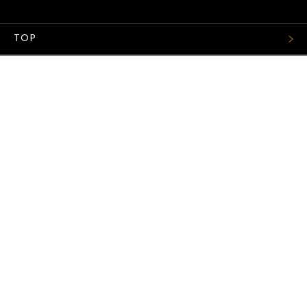
TOP
FASHION
WATCH
CAR&BIKE
LIFESTYLE
COLUMN
MAGAZINE
ABOUT SITE
サイトマップ