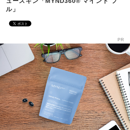
ュースキン「MYND360® マインド フ
ル」
PR