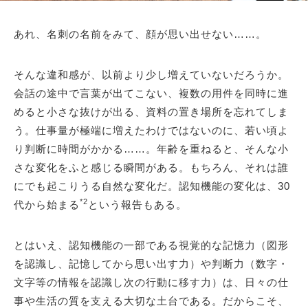
あれ、名刺の名前をみて、顔が思い出せない……。
そんな違和感が、以前より少し増えていないだろうか。
会話の途中で言葉が出てこない、複数の用件を同時に進
めると小さな抜けが出る、資料の置き場所を忘れてしま
う。仕事量が極端に増えたわけではないのに、若い頃よ
り判断に時間がかかる……。年齢を重ねると、そんな小
さな変化をふと感じる瞬間がある。もちろん、それは誰
にでも起こりうる自然な変化だ。認知機能の変化は、30
*2
代から始まる
という報告もある。
とはいえ、認知機能の一部である視覚的な記憶力（図形
を認識し、記憶してから思い出す力）や判断力（数字・
文字等の情報を認識し次の行動に移す力）は、日々の仕
事や生活の質を支える大切な土台である。だからこそ、