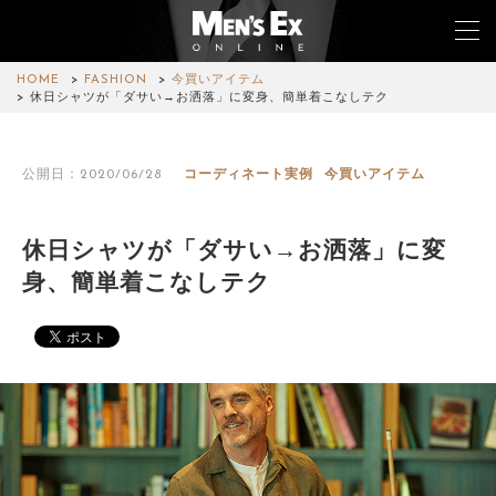
HOME
FASHION
今買いアイテム
休日シャツが「ダサい→お洒落」に変身、簡単着こなしテク
TOP
公開日：2020/06/28
コーディネート実例
今買いアイテム
FASHION
WATCH
休日シャツが「ダサい→お洒落」に変
身、簡単着こなしテク
CAR&BIKE
LIFESTYLE
COLUMN
MAGAZINE
ABOUT SITE