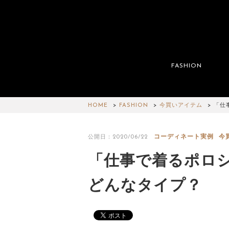
FASHION
HOME
FASHION
今買いアイテム
「仕
コーディネート実例
今
公開日：2020/06/22
「仕事で着るポロ
どんなタイプ？