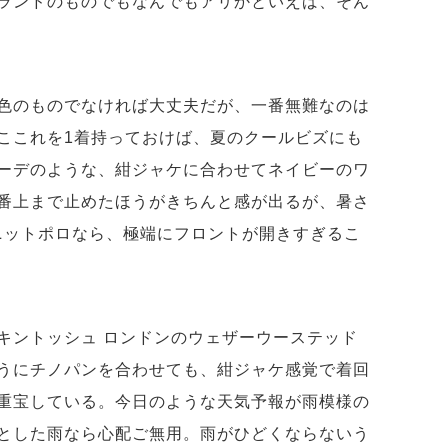
ランドのものでもなんでもアリかといえば、そん
色のものでなければ大丈夫だが、一番無難なのは
ここれを1着持っておけば、夏のクールビズにも
ーデのような、紺ジャケに合わせてネイビーのワ
番上まで止めたほうがきちんと感が出るが、暑さ
ニットポロなら、極端にフロントが開きすぎるこ
キントッシュ ロンドンのウェザーウーステッド
うにチノパンを合わせても、紺ジャケ感覚で着回
重宝している。今日のような天気予報が雨模様の
とした雨なら心配ご無用。雨がひどくならないう