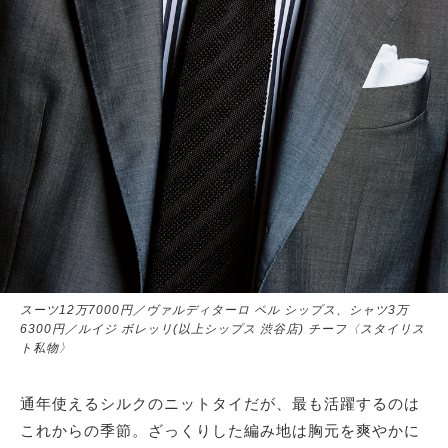
スーツ12万7000円／ヴァルディターロ ペル シップス、シャツ3万
6300円／ルイジ ボレッリ(以上シップス 渋谷店) チーフ〈スタイリス
ト私物〉
通年使えるシルクのニットタイだが、最も活躍するのは
これからの季節。ざっくりした編み地は胸元を爽やかに