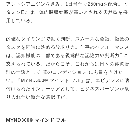
アントシアニジンを含み、1日当たり250mgを配合。ビ
タミンEには、体内吸収効率が高いとされる天然型を採
用している。
的確なタイミングで動く判断、スムーズな会話、複数の
タスクを同時に進める段取り力。仕事のパフォーマンス
*1
は、認知機能の一部である視覚的な記憶力や判断力
に
支えられている。だからこそ、これからは日々の体調管
理の一環として“脳のコンディション”にも目を向けた
い。「MYND360® マインド フル」は、エビデンスに裏
付けられたインナーケアとして、ビジネスパーソンが取
り入れたい新たな選択肢だ。
MYND360® マインド フル