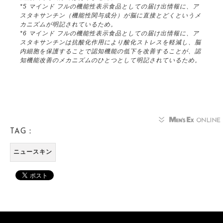
*5 マインド フルの機能性表示食品としての届け出情報に、ア
スタキサンチン（機能性関与成分）が脳に直接とどくというメ
カニズムが明記されているため。
*6 マインド フルの機能性表示食品としての届け出情報に、ア
スタキサンチンは抗酸化作用により酸化ストレスを軽減し、脳
内細胞を保護することで認知機能の低下を改善することが、認
知機能改善のメカニズムのひとつとして明記されているため。
TAG：
ニュースキン