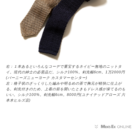
右：１本あるといろんなコーデで重宝するネイビー無地のニットタ
イ。現代の紳士の必需品だ。シルク100%。剣先幅6cm。1万2000円
(バーニーズニューヨーク カスタマーセンター)
左：格子状のざっくりした編みや明るめの茶で胸元が軽快に仕上が
る。剣先付きのため、上着の前を開いたときもドレス感が保てるのも
いい。シルク100%。剣先幅6cm。8000円(ユナイテッドアローズ 六
本木ヒルズ店)