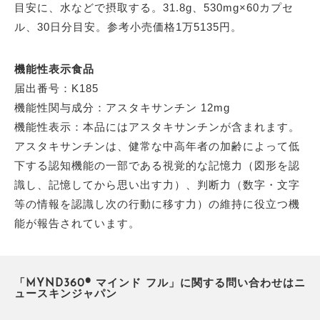
目安に、水などで摂取する。31.8g、530mg×60カプセ
ル、30日分目安。参考小売価格1万5135円。
機能性表示食品
届出番号：K185
機能性関与成分：アスタキサンチン 12mg
機能性表示：本品にはアスタキサンチンが含まれます。
アスタキサンチンは、健常な中高年者の加齢によって低
下する認知機能の一部である視覚的な記憶力（図形を認
識し、記憶してから思い出す力）、判断力（数字・文字
等の情報を認識し次の行動に移す力）の維持に役立つ機
能が報告されています。
「MYND360® マインド フル」に関する問い合わせはニ
ュースキンジャパン