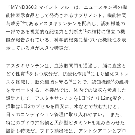
「MYND360® マインド フル」は、ニュースキン初の機
能性表示食品として発売されるサプリメント。機能性関
*4
与成分
であるアスタキサンチンを配合し、認知機能の
*1
一部である視覚的な記憶力と判断力
の維持に役立つ機
能が報告されている。科学的根拠に基づいた機能性を表
示している点が大きな特徴だ。
アスタキサンチンは、血液脳関門を通過し、脳に直接と
*5
*6
どく性質
をもつ成分だ。抗酸化作用
により酸化ストレ
*6
*3
スを軽減し、脳の細胞を守る
ことで、認知機能
の維持
をサポートする。本製品では、体内での吸収を考慮した
設計として、アスタキサンチンを1日当たり12mg配合。
摂取は1日2カプセルを目安に、水などで飲むだけと、
日々のコンディション管理に取り入れやすい。 また、
特定のブドウ抽出物と天然型ビタミンEを組み合わせた
設計も特徴だ。ブドウ抽出物は、アントシアニンとプロ