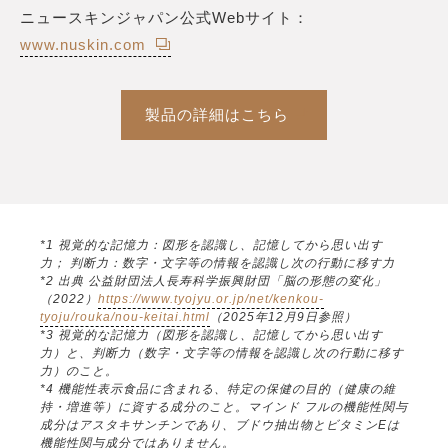
ニュースキンジャパン公式Webサイト：
www.nuskin.com
製品の詳細はこちら
*1 視覚的な記憶力：図形を認識し、記憶してから思い出す
力； 判断力：数字・文字等の情報を認識し次の行動に移す力
*2 出典 公益財団法人長寿科学振興財団「脳の形態の変化」
（2022）
https://www.tyojyu.or.jp/net/kenkou-
tyoju/rouka/nou-keitai.html
（2025年12月9日参照）
*3 視覚的な記憶力（図形を認識し、記憶してから思い出す
力）と、判断力（数字・文字等の情報を認識し次の行動に移す
力）のこと。
*4 機能性表示食品に含まれる、特定の保健の目的（健康の維
持・増進等）に資する成分のこと。マインド フルの機能性関与
成分はアスタキサンチンであり、ブドウ抽出物とビタミンEは
機能性関与成分ではありません。