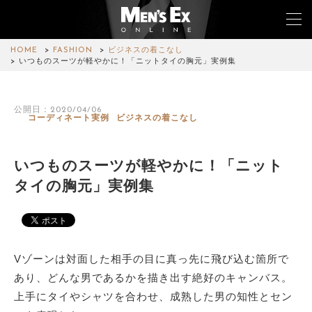
HOME
FASHION
ビジネスの着こなし
いつものスーツが軽やかに！「ニットタイの胸元」実例集
TOP
公開日：2020/04/06
コーディネート実例
ビジネスの着こなし
FASHION
WATCH
いつものスーツが軽やかに！「ニット
タイの胸元」実例集
CAR&BIKE
LIFESTYLE
COLUMN
Vゾーンは対面した相手の目に真っ先に飛び込む箇所で
あり、どんな男であるかを描き出す絶好のキャンバス。
MAGAZINE
上手にタイやシャツを合わせ、成熟した男の知性とセン
ABOUT SITE