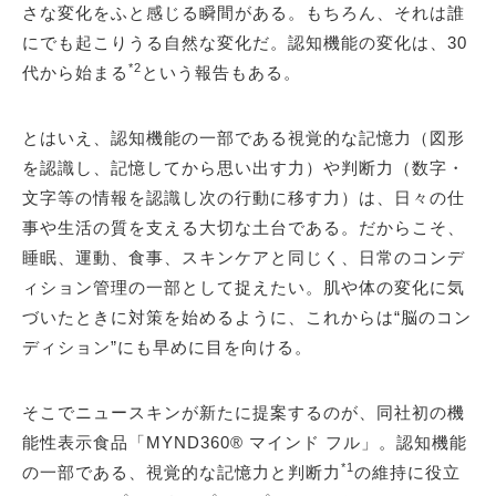
さな変化をふと感じる瞬間がある。もちろん、それは誰
にでも起こりうる自然な変化だ。認知機能の変化は、30
*2
代から始まる
という報告もある。
とはいえ、認知機能の一部である視覚的な記憶力（図形
を認識し、記憶してから思い出す力）や判断力（数字・
文字等の情報を認識し次の行動に移す力）は、日々の仕
事や生活の質を支える大切な土台である。だからこそ、
睡眠、運動、食事、スキンケアと同じく、日常のコンデ
ィション管理の一部として捉えたい。肌や体の変化に気
づいたときに対策を始めるように、これからは“脳のコン
ディション”にも早めに目を向ける。
そこでニュースキンが新たに提案するのが、同社初の機
能性表示食品「MYND360® マインド フル」。認知機能
*1
の一部である、視覚的な記憶力と判断力
の維持に役立