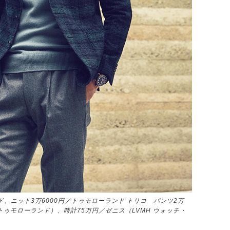
、ニット3万6000円／トゥモローランド トリコ パンツ2万
トゥモローランド）、時計75万円／ゼニス（LVMH ウォッチ・