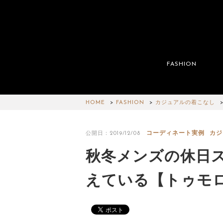
FASHION
HOME
FASHION
カジュアルの着こなし
コーディネート実例
カジ
公開日：2019/12/08
秋冬メンズの休日
えている【トゥモ