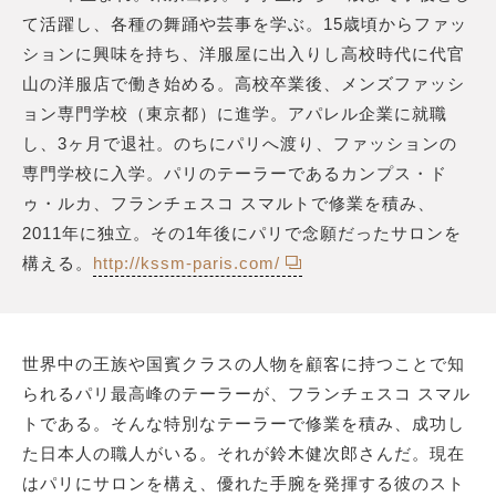
て活躍し、各種の舞踊や芸事を学ぶ。15歳頃からファッ
ションに興味を持ち、洋服屋に出入りし高校時代に代官
山の洋服店で働き始める。高校卒業後、メンズファッシ
ョン専門学校（東京都）に進学。アパレル企業に就職
し、3ヶ月で退社。のちにパリへ渡り、ファッションの
専門学校に入学。パリのテーラーであるカンプス・ド
ゥ・ルカ、フランチェスコ スマルトで修業を積み、
2011年に独立。その1年後にパリで念願だったサロンを
構える。
http://kssm-paris.com/
世界中の王族や国賓クラスの人物を顧客に持つことで知
られるパリ最高峰のテーラーが、フランチェスコ スマル
トである。そんな特別なテーラーで修業を積み、成功し
た日本人の職人がいる。それが鈴木健次郎さんだ。現在
はパリにサロンを構え、優れた手腕を発揮する彼のスト