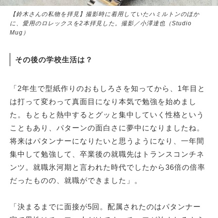
【鈴木さんの私物を拝見】撮影時に着用していたハミルトンのほか
に、愛用のロレックスを2本拝見した。撮影／小澤達也（Studio
Mug）
その後の学校生活は？
「2年生で型紙作りのおもしろさを知ってから、1年目と
は打って変わって真面目になり本気で勉強を始めまし
た。もともと熱中するとグッと集中していく性格という
こともあり、パターンの面白さに夢中になりましたね。
将来はパタンナーになりたいと思うようになり、一年間
集中して勉強して、卒業後の就職先はトランスコンチネ
ンツ。就職氷河期と言われた時代でしたから36倍の倍率
だったものの、就職ができました」。
「決まるまでに面接が5回。配属されたのはパタンナー