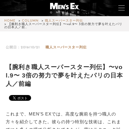
HOME
COLUMN
職人スーパースター列伝
【腕利き職人スーパースター列伝】〜vol.9〜 3倍の努力で夢を叶えたパリ
の日本人／前…
TOP
公開日：2019/10/21
職人スーパースター列伝
FASHION
WATCH
【腕利き職人スーパースター列伝】〜vo
l.9〜 3倍の努力で夢を叶えたパリの日本
CAR&BIKE
人／前編
LIFESTYLE
COLUMN
これまで、MEN’S EXでは、高度な腕前を持つ職人の
MAGAZINE
方々を紹介してきた。彼らの持つ特別な技術は、これま
ABOUT SITE