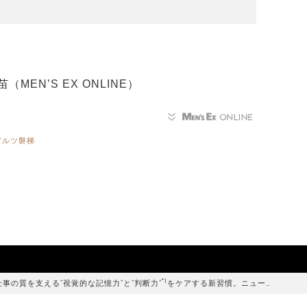
EN’S EX ONLINE）
アルツ磐梯
*1
仕事の質を支える“視覚的な記憶力”と“判断力”
をケアする新習慣。ニュー…