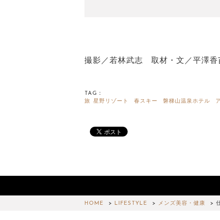
撮影／若林武志 取材・文／平澤香苗（M
TAG：
旅
星野リゾート
春スキー
磐梯山温泉ホテル
HOME
LIFESTYLE
メンズ美容・健康