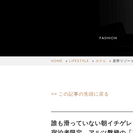
FASHION
HOME
LIFESTYLE
ホテル
星野リゾー
>> この記事の先頭に戻る
誰も滑っていない朝イチゲレ
宿泊者限定、アルツ磐梯の「