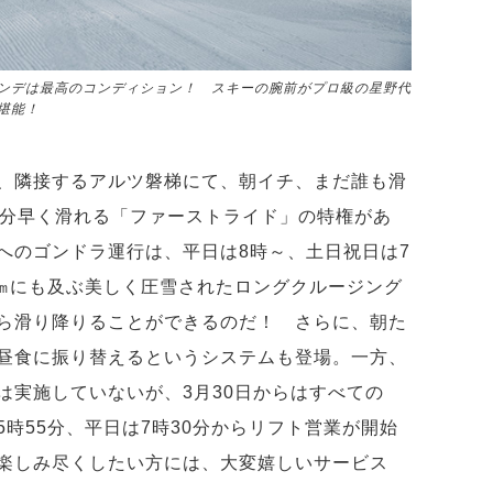
ンデは最高のコンディション！ スキーの腕前がプロ級の星野代
堪能！
、隣接するアルツ磐梯にて、朝イチ、まだ誰も滑
0分早く滑れる「ファーストライド」の特権があ
へのゴンドラ運行は、平日は8時～、土日祝日は7
3㎞にも及ぶ美しく圧雪されたロングクルージング
ら滑り降りることができるのだ！ さらに、朝た
昼食に振り替えるというシステムも登場。一方、
は実施していないが、3月30日からはすべての
時55分、平日は7時30分からリフト営業が開始
楽しみ尽くしたい方には、大変嬉しいサービス