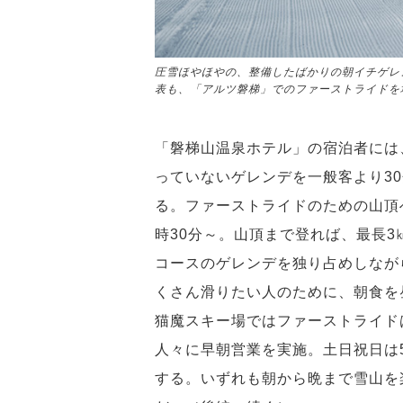
圧雪ほやほやの、整備したばかりの朝イチゲレ
表も、「アルツ磐梯」でのファーストライドを
「磐梯山温泉ホテル」の宿泊者には
っていないゲレンデを一般客より3
る。ファーストライドのための山頂
時30分～。山頂まで登れば、最長
コースのゲレンデを独り占めしなが
くさん滑りたい人のために、朝食を
猫魔スキー場ではファーストライド
人々に早朝営業を実施。土日祝日は5
する。いずれも朝から晩まで雪山を