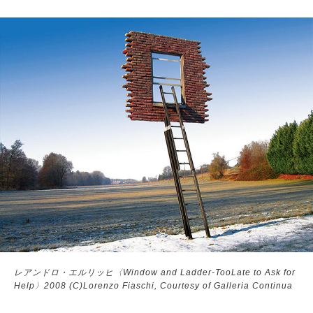
サイトマップ
レアンドロ・エルリッヒ〈Window and Ladder-TooLate to Ask for
Help〉2008 (C)Lorenzo Fiaschi, Courtesy of Galleria Continua