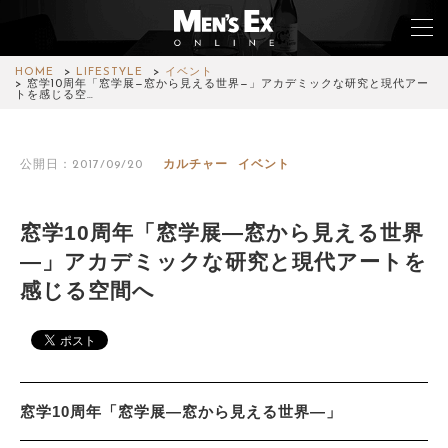
HOME
LIFESTYLE
イベント
窓学10周年「窓学展—窓から見える世界—」アカデミックな研究と現代アー
トを感じる空…
TOP
公開日：2017/09/20
カルチャー
イベント
FASHION
WATCH
窓学10周年「窓学展—窓から見える世界
—」アカデミックな研究と現代アートを
CAR&BIKE
感じる空間へ
LIFESTYLE
COLUMN
MAGAZINE
窓学10周年「窓学展—窓から見える世界—」
ABOUT SITE