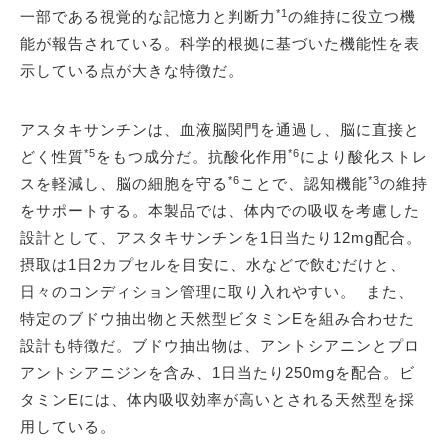
*1
一部である視覚的な記憶力と判断力
の維持に役立つ機
能が報告されている。科学的根拠に基づいた機能性を表
示している点が大きな特徴だ。
アスタキサンチンは、血液脳関門を通過し、脳に直接と
*5
*6
どく性質
をもつ成分だ。抗酸化作用
により酸化ストレ
*6
*3
スを軽減し、脳の細胞を守る
ことで、認知機能
の維持
をサポートする。本製品では、体内での吸収を考慮した
設計として、アスタキサンチンを1日当たり12mg配合。
摂取は1日2カプセルを目安に、水などで飲むだけと、
日々のコンディション管理に取り入れやすい。 また、
特定のブドウ抽出物と天然型ビタミンEを組み合わせた
設計も特徴だ。ブドウ抽出物は、アントシアニンとプロ
アントシアニジンを含み、1日当たり250mgを配合。ビ
タミンEには、体内吸収効率が高いとされる天然型を採
用している。