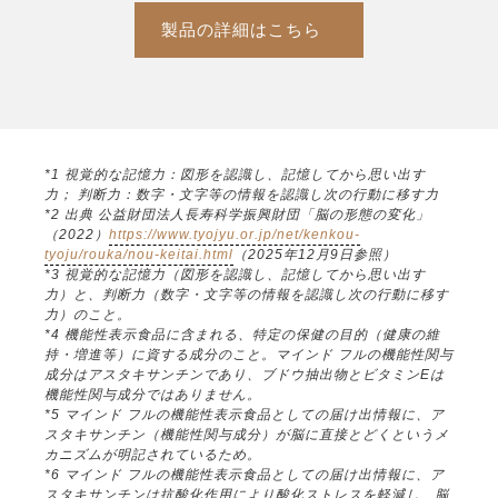
製品の詳細はこちら
*1 視覚的な記憶力：図形を認識し、記憶してから思い出す
力； 判断力：数字・文字等の情報を認識し次の行動に移す力
*2 出典 公益財団法人長寿科学振興財団「脳の形態の変化」
（2022）
https://www.tyojyu.or.jp/net/kenkou-
tyoju/rouka/nou-keitai.html
（2025年12月9日参照）
*3 視覚的な記憶力（図形を認識し、記憶してから思い出す
力）と、判断力（数字・文字等の情報を認識し次の行動に移す
力）のこと。
*4 機能性表示食品に含まれる、特定の保健の目的（健康の維
持・増進等）に資する成分のこと。マインド フルの機能性関与
成分はアスタキサンチンであり、ブドウ抽出物とビタミンEは
機能性関与成分ではありません。
*5 マインド フルの機能性表示食品としての届け出情報に、ア
スタキサンチン（機能性関与成分）が脳に直接とどくというメ
カニズムが明記されているため。
*6 マインド フルの機能性表示食品としての届け出情報に、ア
スタキサンチンは抗酸化作用により酸化ストレスを軽減し、脳