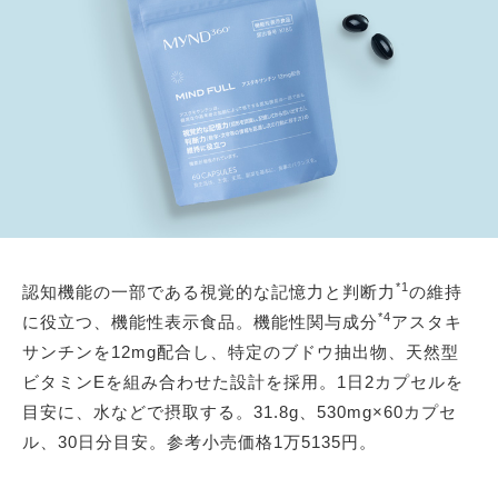
*1
認知機能の一部である視覚的な記憶力と判断力
の維持
*4
に役立つ、機能性表示食品。機能性関与成分
アスタキ
サンチンを12mg配合し、特定のブドウ抽出物、天然型
ビタミンEを組み合わせた設計を採用。1日2カプセルを
目安に、水などで摂取する。31.8g、530mg×60カプセ
ル、30日分目安。参考小売価格1万5135円。