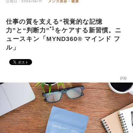
公開日：2026/06/17
メンズ美容・健康
仕事の質を支える“視覚的な記憶
*1
力”と“判断力”
をケアする新習慣。ニ
ュースキン「MYND360® マインド フ
ル」
PR