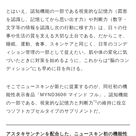
とはいえ、認知機能の一部である視覚的な記憶力（図形
を認識し、記憶してから思い出す力）や判断力（数字・
文字等の情報を認識し次の行動に移す力）は、日々の仕
事や生活の質を支える大切な土台である。だからこそ、
睡眠、運動、食事、スキンケアと同じく、日常のコンデ
ィション管理の一部として捉えたい。肌や体の変化に気
づいたときに対策を始めるように、これからは“脳のコン
ディション”にも早めに目を向ける。
そこでニュースキンが新たに提案するのが、同社初の機
能性表示食品「MYND360® マインド フル」。認知機能
*1
の一部である、視覚的な記憶力と判断力
の維持に役立
つソフトカプセルタイプのサプリメントだ。
アスタキサンチンを配合した、ニュースキン初の機能性