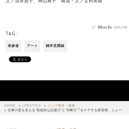
文／須永貴子、神山典子 構成・文／甘利美緒
TAG：
表参道
アート
雑学見聞録
HOME
LIFESTYLE
メンズ美容・健康
*1
仕事の質を支える“視覚的な記憶力”と“判断力”
をケアする新習慣。ニュー…