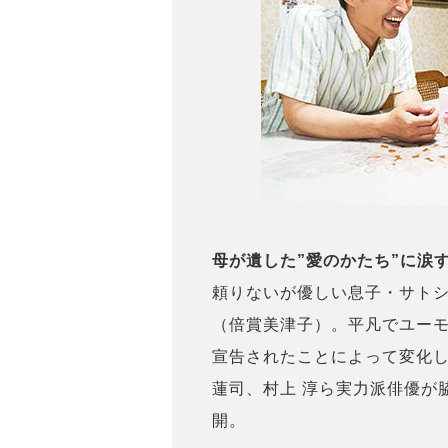
母が遺した”愛のかたち”に涙
頼りないが優しい息子・サトシ
（倍賞美津子）。平凡でユー
宣告されたことによって変化
蓮司、村上 淳ら実力派俳優が
開。