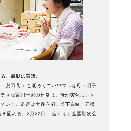
する、感動の実話。
（安田 顕）と明るくてパワフルな母・明子
モラスな宮川一家の日常は、母が突然ガンを
していく。監督は大森立嗣。松下奈緒、石橋
脇を固める。2月22日（ 金）より全国順次公