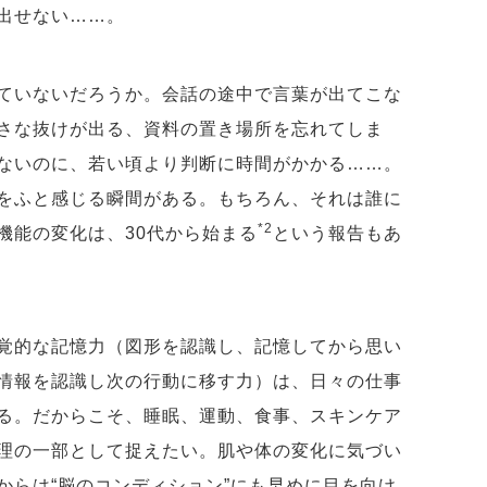
い出せない……。
ていないだろうか。会話の途中で言葉が出てこな
さな抜けが出る、資料の置き場所を忘れてしま
ないのに、若い頃より判断に時間がかかる……。
をふと感じる瞬間がある。もちろん、それは誰に
*2
機能の変化は、30代から始まる
という報告もあ
覚的な記憶力（図形を認識し、記憶してから思い
情報を認識し次の行動に移す力）は、日々の仕事
る。だからこそ、睡眠、運動、食事、スキンケア
理の一部として捉えたい。肌や体の変化に気づい
からは“脳のコンディション”にも早めに目を向け