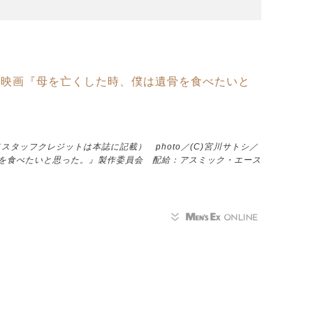
 映画『母を亡くした時、僕は遺骨を食べたいと
］（スタッフクレジットは本誌に記載） photo／(C)宮川サトシ／
遺骨を食べたいと思った。』製作委員会 配給：アスミック・エース