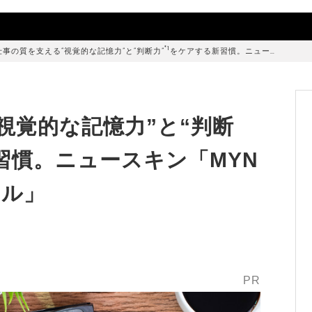
*1
仕事の質を支える“視覚的な記憶力”と“判断力”
をケアする新習慣。ニュー…
視覚的な記憶力”と“判断
習慣。ニュースキン「MYN
フル」
PR