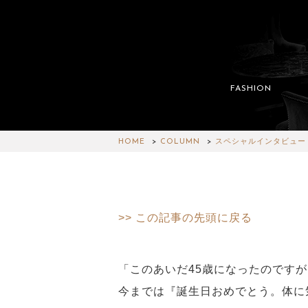
FASHION
HOME
COLUMN
スペシャルインタビュー
>> この記事の先頭に戻る
「このあいだ45歳になったのです
今までは『誕生日おめでとう。体に