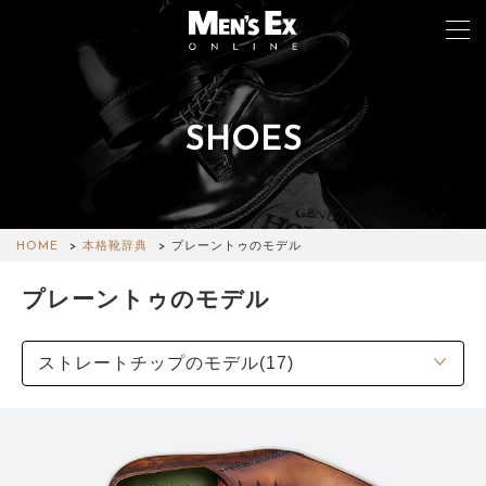
SHOES
TOP
FASHION
WATCH
HOME
本格靴辞典
プレーントゥのモデル
CAR&BIKE
プレーントゥのモデル
LIFESTYLE
COLUMN
MAGAZINE
ABOUT SITE