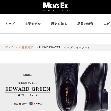
トップ
主要モデル
歴史を知る
品質の秘密
エピ
TOP
FASHION
HOME
本格靴辞典
HAWESWATER（ホーズウォーター）
WATCH
CAR&BIKE
LIFESTYLE
COLUMN
MAGAZINE
ABOUT SITE