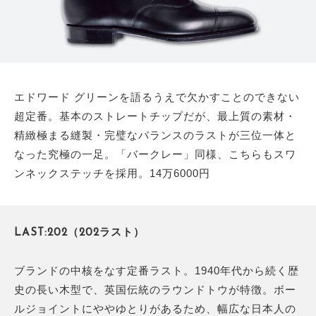
エドワード グリーンを語るうえで欠かすことのできない
超定番。基本のストレートチップだが、最上質の素材・
精緻極まる縫製・完璧なバランスのラストが三位一体と
なった究極の一足。「バークレー」同様、こちらもスワ
ンネックステッチを採用。14万6000円
LAST:202（202ラスト）
ブランドの中核をなす定番ラスト。1940年代から続く歴
史の長い木型で、英国伝統のラウンドトウが特徴。ボー
ルジョイントにややゆとりがあるため、幅広な日本人の