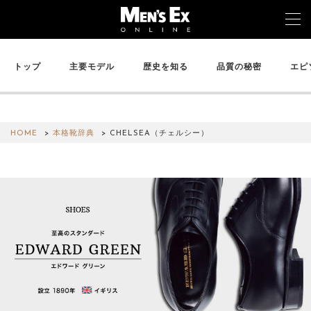
トップ
主要モデル
歴史を知る
品質の秘密
エピ
TOP
FASHION
HOME
本格靴辞典
CHELSEA（チェルシー）
WATCH
CAR&BIKE
LIFESTYLE
COLUMN
MAGAZINE
ABOUT SITE