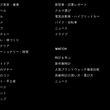
ズ美容・健康
新型車・試乗レポート
ベル
クルマ選び
ル
電気自動車・ハイブリッドカー
メ
バイク・自転車
フ
ニュース
チャー
ドライブ
レ・体づくり
テリア
WATCH
ーショナリー・雑貨
時計を学ぶ
新作腕時計
トドア
人気ブランドウォッチ徹底比較
のマナー
高級時計の買い方・選び方
のコツ
ニュース
ト・手土産
ース
ント
ップ