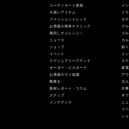
コーディネート実例
メン
今買いアイテム
トラ
ファッショントレンド
ホテ
お洒落の簡単テクニック
グル
着回しチャレンジ！
ゴル
ニュース
カル
ショップ
筋ト
イベント
イン
ラグジュアリーブランド
ステ
オーダー・ビスポーク
家電
お洒落のマメ知識
アウ
靴磨き
大人
取材レポート・コラム
仕事
スナップ
ギフ
メンテナンス
ニュ
イベ
ショ