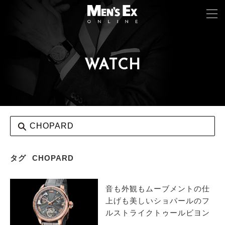
WATCH
TOP
FASHION
WATCH
CAR&BIKE
LIFESTYLE
タグ
CHOPARD
COLUMN
音も外観もムーブメントの仕
MAGAZINE
上げも美しいショパールのフ
ルストライクトゥールビヨン
ABOUT SITE