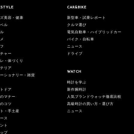
ESTYLE
CAR&BIKE
ズ美容・健康
新型車・試乗レポート
ベル
クルマ選び
ル
電気自動車・ハイブリッドカー
メ
バイク・自転車
フ
ニュース
チャー
ドライブ
レ・体づくり
テリア
WATCH
ーショナリー・雑貨
時計を学ぶ
新作腕時計
トドア
人気ブランドウォッチ徹底比較
のマナー
高級時計の買い方・選び方
のコツ
ニュース
ト・手土産
ース
ント
ップ