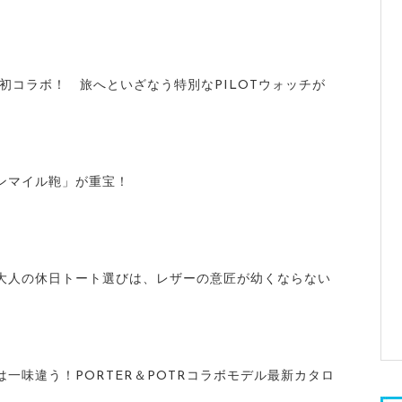
が初コラボ！ 旅へといざなう特別なPILOTウォッチが
ンマイル鞄」が重宝！
大人の休日トート選びは、レザーの意匠が幼くならない
一味違う！PORTER＆POTRコラボモデル最新カタロ