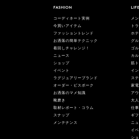
FASHION
LIF
コーディネート実例
メン
今買いアイテム
トラ
ファッショントレンド
ホテ
お洒落の簡単テクニック
グル
着回しチャレンジ！
ゴル
ニュース
カル
ショップ
筋ト
イベント
イン
ラグジュアリーブランド
ステ
オーダー・ビスポーク
家電
お洒落のマメ知識
アウ
靴磨き
大人
取材レポート・コラム
仕事
スナップ
ギフ
メンテナンス
ニュ
イベ
ショ