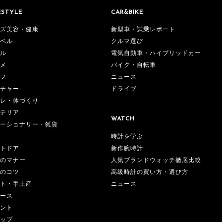
ESTYLE
CAR&BIKE
ズ美容・健康
新型車・試乗レポート
ベル
クルマ選び
ル
電気自動車・ハイブリッドカー
メ
バイク・自転車
フ
ニュース
チャー
ドライブ
レ・体づくり
テリア
WATCH
ーショナリー・雑貨
時計を学ぶ
新作腕時計
トドア
人気ブランドウォッチ徹底比較
のマナー
高級時計の買い方・選び方
のコツ
ニュース
ト・手土産
ース
ント
ップ