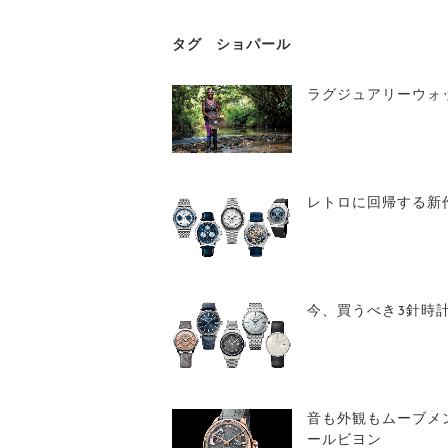
タグ
ショパール
ラグジュアリーウォ
レトロに回帰する新
今、買うべき3針時計
音も外観もムーブメ
ールビヨン