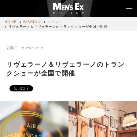
HOME
FASHION
イベント
リヴェラーノ＆リヴェラーノのトランクショーが全国で開催
TOP
公開日：2024/11/08
FASHION
リヴェラーノ＆リヴェラーノのトラン
WATCH
クショーが全国で開催
CAR&BIKE
LIFESTYLE
COLUMN
MAGAZINE
ABOUT SITE