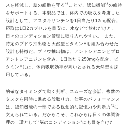
*6
*3
スを軽減し、脳の細胞を守る
ことで、認知機能
の維持
をサポートする。本製品では、体内での吸収を考慮した
設計として、アスタキサンチンを1日当たり12mg配合。
摂取は1日2カプセルを目安に、水などで飲むだけと、
日々のコンディション管理に取り入れやすい。 また、
特定のブドウ抽出物と天然型ビタミンEを組み合わせた
設計も特徴だ。ブドウ抽出物は、アントシアニンとプロ
アントシアニジンを含み、1日当たり250mgを配合。ビ
タミンEには、体内吸収効率が高いとされる天然型を採
用している。
的確なタイミングで動く判断、スムーズな会話、複数の
タスクを同時に進める段取り力。仕事のパフォーマンス
*1
は、認知機能の一部である視覚的な記憶力や判断力
に
支えられている。だからこそ、これからは日々の体調管
理の一環として“脳のコンディション”にも目を向けた