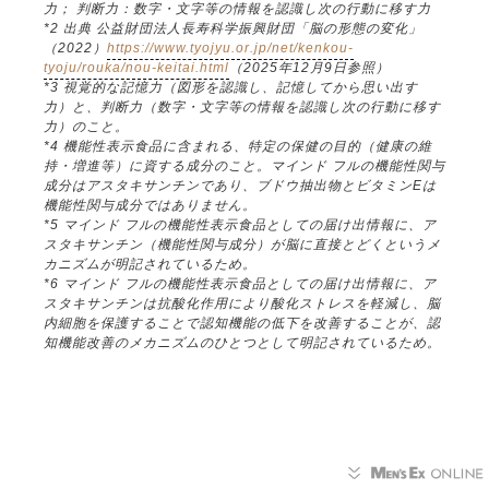
力； 判断力：数字・文字等の情報を認識し次の行動に移す力
*2 出典 公益財団法人長寿科学振興財団「脳の形態の変化」
（2022）
https://www.tyojyu.or.jp/net/kenkou-
tyoju/rouka/nou-keitai.html
（2025年12月9日参照）
*3 視覚的な記憶力（図形を認識し、記憶してから思い出す
力）と、判断力（数字・文字等の情報を認識し次の行動に移す
力）のこと。
*4 機能性表示食品に含まれる、特定の保健の目的（健康の維
持・増進等）に資する成分のこと。マインド フルの機能性関与
成分はアスタキサンチンであり、ブドウ抽出物とビタミンEは
機能性関与成分ではありません。
*5 マインド フルの機能性表示食品としての届け出情報に、ア
スタキサンチン（機能性関与成分）が脳に直接とどくというメ
カニズムが明記されているため。
*6 マインド フルの機能性表示食品としての届け出情報に、ア
スタキサンチンは抗酸化作用により酸化ストレスを軽減し、脳
内細胞を保護することで認知機能の低下を改善することが、認
知機能改善のメカニズムのひとつとして明記されているため。