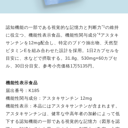
*1
認知機能の一部である視覚的な記憶力と判断力
の維持
*4
に役立つ、機能性表示食品。機能性関与成分
アスタキ
サンチンを12mg配合し、特定のブドウ抽出物、天然型
ビタミンEを組み合わせた設計を採用。1日2カプセルを
目安に、水などで摂取する。31.8g、530mg×60カプセ
ル、30日分目安。参考小売価格1万5135円。
機能性表示食品
届出番号：K185
機能性関与成分：アスタキサンチン 12mg
機能性表示：本品にはアスタキサンチンが含まれます。
アスタキサンチンは、健常な中高年者の加齢によって低
下する認知機能の一部である視覚的な記憶力（図形を認