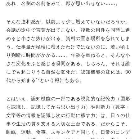
あれ、名刺の名前をみて、顔が思い出せない……。
そんな違和感が、以前より少し増えていないだろうか。
会話の途中で言葉が出てこない、複数の用件を同時に進
めると小さな抜けが出る、資料の置き場所を忘れてしま
う。仕事量が極端に増えたわけではないのに、若い頃よ
り判断に時間がかかる……。年齢を重ねると、そんな小
さな変化をふと感じる瞬間がある。もちろん、それは誰
にでも起こりうる自然な変化だ。認知機能の変化は、30
*2
代から始まる
という報告もある。
とはいえ、認知機能の一部である視覚的な記憶力（図形
を認識し、記憶してから思い出す力）や判断力（数字・
文字等の情報を認識し次の行動に移す力）は、日々の仕
事や生活の質を支える大切な土台である。だからこそ、
睡眠、運動、食事、スキンケアと同じく、日常のコンデ