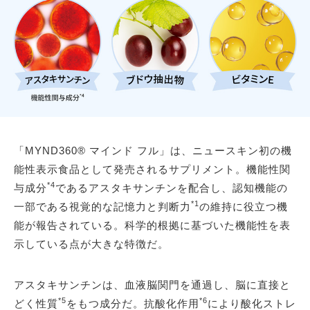
「MYND360® マインド フル」は、ニュースキン初の機
能性表示食品として発売されるサプリメント。機能性関
*4
与成分
であるアスタキサンチンを配合し、認知機能の
*1
一部である視覚的な記憶力と判断力
の維持に役立つ機
能が報告されている。科学的根拠に基づいた機能性を表
示している点が大きな特徴だ。
アスタキサンチンは、血液脳関門を通過し、脳に直接と
*5
*6
どく性質
をもつ成分だ。抗酸化作用
により酸化ストレ