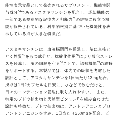
能性表示食品として発売されるサプリメント。機能性関
*4
与成分
であるアスタキサンチンを配合し、認知機能の
*1
一部である視覚的な記憶力と判断力
の維持に役立つ機
能が報告されている。科学的根拠に基づいた機能性を表
示している点が大きな特徴だ。
アスタキサンチンは、血液脳関門を通過し、脳に直接と
*5
*6
どく性質
をもつ成分だ。抗酸化作用
により酸化ストレ
*6
*3
スを軽減し、脳の細胞を守る
ことで、認知機能
の維持
をサポートする。本製品では、体内での吸収を考慮した
設計として、アスタキサンチンを1日当たり12mg配合。
摂取は1日2カプセルを目安に、水などで飲むだけと、
日々のコンディション管理に取り入れやすい。 また、
特定のブドウ抽出物と天然型ビタミンEを組み合わせた
設計も特徴だ。ブドウ抽出物は、アントシアニンとプロ
アントシアニジンを含み、1日当たり250mgを配合。ビ