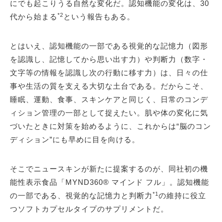
にでも起こりうる自然な変化だ。認知機能の変化は、30
*2
代から始まる
という報告もある。
とはいえ、認知機能の一部である視覚的な記憶力（図形
を認識し、記憶してから思い出す力）や判断力（数字・
文字等の情報を認識し次の行動に移す力）は、日々の仕
事や生活の質を支える大切な土台である。だからこそ、
睡眠、運動、食事、スキンケアと同じく、日常のコンデ
ィション管理の一部として捉えたい。肌や体の変化に気
づいたときに対策を始めるように、これからは“脳のコン
ディション”にも早めに目を向ける。
そこでニュースキンが新たに提案するのが、同社初の機
能性表示食品「MYND360® マインド フル」。認知機能
*1
の一部である、視覚的な記憶力と判断力
の維持に役立
つソフトカプセルタイプのサプリメントだ。