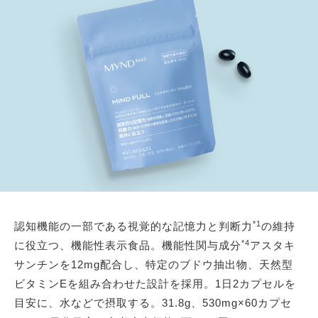
*1
認知機能の一部である視覚的な記憶力と判断力
の維持
*4
に役立つ、機能性表示食品。機能性関与成分
アスタキ
サンチンを12mg配合し、特定のブドウ抽出物、天然型
ビタミンEを組み合わせた設計を採用。1日2カプセルを
目安に、水などで摂取する。31.8g、530mg×60カプセ