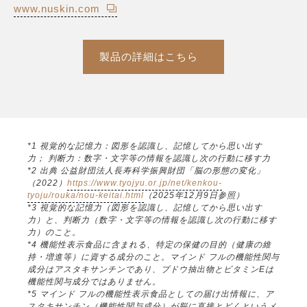
www.nuskin.com
製品の詳細はこちら
*1 視覚的な記憶力：図形を認識し、記憶してから思い出す
力； 判断力：数字・文字等の情報を認識し次の行動に移す力
*2 出典 公益財団法人長寿科学振興財団「脳の形態の変化」
（2022）
https://www.tyojyu.or.jp/net/kenkou-
tyoju/rouka/nou-keitai.html
（2025年12月9日参照）
*3 視覚的な記憶力（図形を認識し、記憶してから思い出す
力）と、判断力（数字・文字等の情報を認識し次の行動に移す
力）のこと。
*4 機能性表示食品に含まれる、特定の保健の目的（健康の維
持・増進等）に資する成分のこと。マインド フルの機能性関与
成分はアスタキサンチンであり、ブドウ抽出物とビタミンEは
機能性関与成分ではありません。
*5 マインド フルの機能性表示食品としての届け出情報に、ア
スタキサンチン（機能性関与成分）が脳に直接とどくというメ