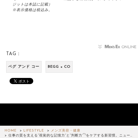
ジットは本誌に記載）
※表示価格は税込み。
TAG：
ベグ アンド コー
BEGG × CO
HOME
LIFESTYLE
メンズ美容・健康
*1
仕事の質を支える“視覚的な記憶力”と“判断力”
をケアする新習慣。ニュー…