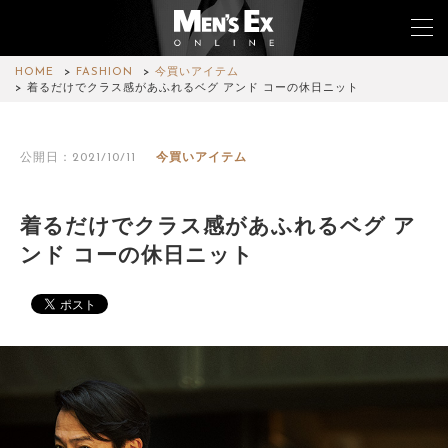
HOME
FASHION
今買いアイテム
着るだけでクラス感があふれるベグ アンド コーの休日ニット
TOP
公開日：2021/10/11
今買いアイテム
FASHION
WATCH
着るだけでクラス感があふれるベグ ア
ンド コーの休日ニット
CAR&BIKE
LIFESTYLE
COLUMN
MAGAZINE
ABOUT SITE