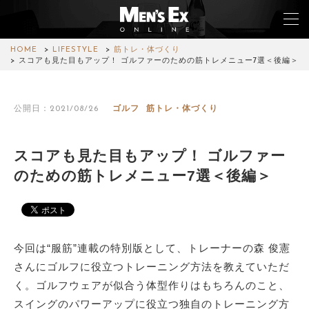
HOME
LIFESTYLE
筋トレ・体づくり
スコアも見た目もアップ！ ゴルファーのための筋トレメニュー7選＜後編＞
TOP
公開日：2021/08/26
ゴルフ
筋トレ・体づくり
FASHION
WATCH
スコアも見た目もアップ！ ゴルファー
のための筋トレメニュー7選＜後編＞
CAR&BIKE
LIFESTYLE
COLUMN
今回は“服筋”連載の特別版として、トレーナーの森 俊憲
さんにゴルフに役立つトレーニング方法を教えていただ
MAGAZINE
く。ゴルフウェアが似合う体型作りはもちろんのこと、
スイングのパワーアップに役立つ独自のトレーニング方
ABOUT SITE