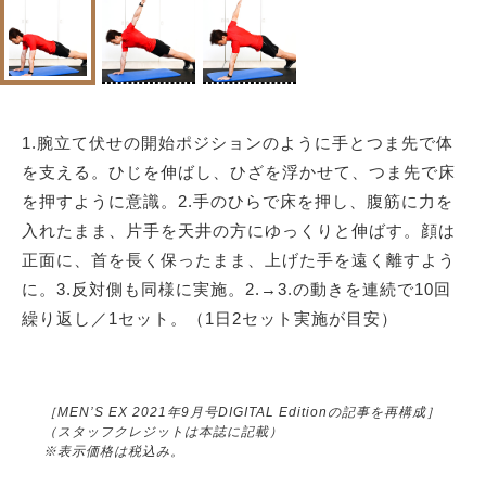
1.腕立て伏せの開始ポジションのように手とつま先で体
を支える。ひじを伸ばし、ひざを浮かせて、つま先で床
を押すように意識。2.手のひらで床を押し、腹筋に力を
入れたまま、片手を天井の方にゆっくりと伸ばす。顔は
正面に、首を長く保ったまま、上げた手を遠く離すよう
に。3.反対側も同様に実施。2.→3.の動きを連続で10回
繰り返し／1セット。（1日2セット実施が目安）
［MEN’S EX 2021年9月号DIGITAL Editionの記事を再構成］
（スタッフクレジットは本誌に記載）
※表示価格は税込み。