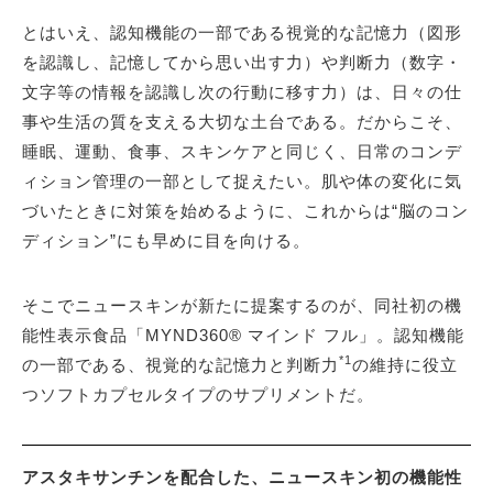
とはいえ、認知機能の一部である視覚的な記憶力（図形
を認識し、記憶してから思い出す力）や判断力（数字・
文字等の情報を認識し次の行動に移す力）は、日々の仕
事や生活の質を支える大切な土台である。だからこそ、
睡眠、運動、食事、スキンケアと同じく、日常のコンデ
ィション管理の一部として捉えたい。肌や体の変化に気
づいたときに対策を始めるように、これからは“脳のコン
ディション”にも早めに目を向ける。
そこでニュースキンが新たに提案するのが、同社初の機
能性表示食品「MYND360® マインド フル」。認知機能
*1
の一部である、視覚的な記憶力と判断力
の維持に役立
つソフトカプセルタイプのサプリメントだ。
アスタキサンチンを配合した、ニュースキン初の機能性