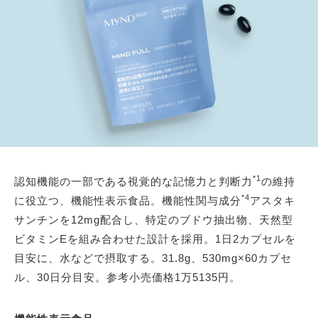
*1
認知機能の一部である視覚的な記憶力と判断力
の維持
*4
に役立つ、機能性表示食品。機能性関与成分
アスタキ
サンチンを12mg配合し、特定のブドウ抽出物、天然型
ビタミンEを組み合わせた設計を採用。1日2カプセルを
目安に、水などで摂取する。31.8g、530mg×60カプセ
ル、30日分目安。参考小売価格1万5135円。