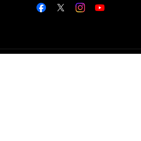
TOP
FASHION
WATCH
CAR&BIKE
LIFESTYLE
COLUMN
MAGAZINE