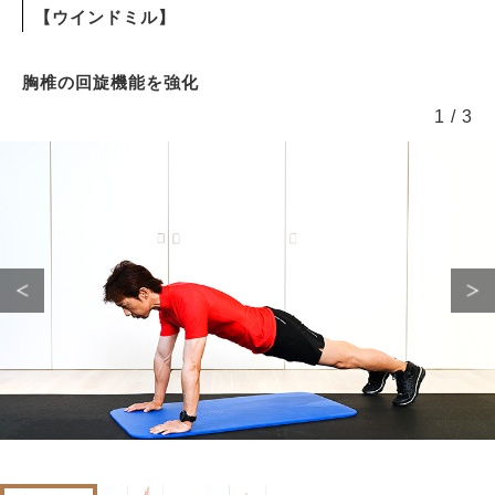
【ウインドミル】
胸椎の回旋機能を強化
1
/
3