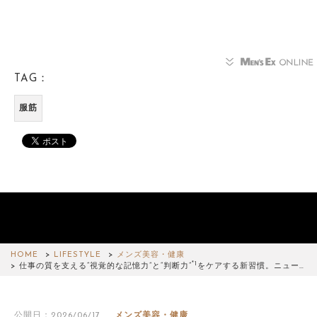
TAG：
服筋
HOME
LIFESTYLE
メンズ美容・健康
*1
仕事の質を支える“視覚的な記憶力”と“判断力”
をケアする新習慣。ニュー…
公開日：2026/06/17
メンズ美容・健康