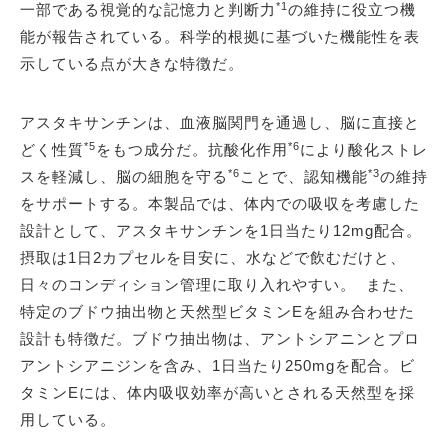
*1
一部である視覚的な記憶力と判断力
の維持に役立つ機
能が報告されている。科学的根拠に基づいた機能性を表
示している点が大きな特徴だ。
アスタキサンチンは、血液脳関門を通過し、脳に直接と
*5
*6
どく性質
をもつ成分だ。抗酸化作用
により酸化ストレ
*6
*3
スを軽減し、脳の細胞を守る
ことで、認知機能
の維持
をサポートする。本製品では、体内での吸収を考慮した
設計として、アスタキサンチンを1日当たり12mg配合。
摂取は1日2カプセルを目安に、水などで飲むだけと、
日々のコンディション管理に取り入れやすい。 また、
特定のブドウ抽出物と天然型ビタミンEを組み合わせた
設計も特徴だ。ブドウ抽出物は、アントシアニンとプロ
アントシアニジンを含み、1日当たり250mgを配合。ビ
タミンEには、体内吸収効率が高いとされる天然型を採
用している。