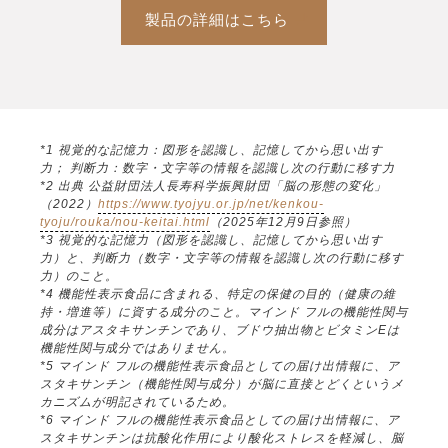
製品の詳細はこちら
*1 視覚的な記憶力：図形を認識し、記憶してから思い出す
力； 判断力：数字・文字等の情報を認識し次の行動に移す力
*2 出典 公益財団法人長寿科学振興財団「脳の形態の変化」
（2022）
https://www.tyojyu.or.jp/net/kenkou-
tyoju/rouka/nou-keitai.html
（2025年12月9日参照）
*3 視覚的な記憶力（図形を認識し、記憶してから思い出す
力）と、判断力（数字・文字等の情報を認識し次の行動に移す
力）のこと。
*4 機能性表示食品に含まれる、特定の保健の目的（健康の維
持・増進等）に資する成分のこと。マインド フルの機能性関与
成分はアスタキサンチンであり、ブドウ抽出物とビタミンEは
機能性関与成分ではありません。
*5 マインド フルの機能性表示食品としての届け出情報に、ア
スタキサンチン（機能性関与成分）が脳に直接とどくというメ
カニズムが明記されているため。
*6 マインド フルの機能性表示食品としての届け出情報に、ア
スタキサンチンは抗酸化作用により酸化ストレスを軽減し、脳