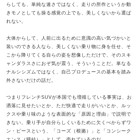
らしても、単純な速さではなく、走りの所作というか動
きモノとしても操る感覚の上でも、美しくないから選ば
れない。
大体からして、人前に出るために意識の高い気づかいと
装いのできる人なら、美しくない乗り物に身を任せ、そ
こから降りてくる自らの姿を想像しただけで、そのスキ
ャンダラスさにおぞ気が震う、そういうことだ。単なる
ナルシシズムではなく、自己プロデュースの基本を踏み
外さないだけの話だ。
つまりフレンチSUVが本国でも増殖している事実は、お
洒落に見せたいとか、ただ快適で走りがいいとか、ルッ
クスや乗り味のような表面的な「原因と理由」で説明で
きない。乗り手が自分らしくいるために欠くべからずワ
ン・ピースという、「コーズ（根拠）」と「コンシーク
エンス（帰結）」として、売れているのだ。