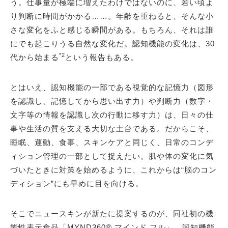
う。仕事量が極端に増えたわけではないのに、若い頃よ
り判断に時間がかかる……。年齢を重ねると、そんな小
さな変化をふと感じる瞬間がある。もちろん、それは誰
にでも起こりうる自然な変化だ。認知機能の変化は、30
*2
代から始まる
という報告もある。
とはいえ、認知機能の一部である視覚的な記憶力（図形
を認識し、記憶してから思い出す力）や判断力（数字・
文字等の情報を認識し次の行動に移す力）は、日々の仕
事や生活の質を支える大切な土台である。だからこそ、
睡眠、運動、食事、スキンケアと同じく、日常のコンデ
ィション管理の一部として捉えたい。肌や体の変化に気
づいたときに対策を始めるように、これからは“脳のコン
ディション”にも早めに目を向ける。
そこでニュースキンが新たに提案するのが、同社初の機
能性表示食品「MYND360® マインド フル」。認知機能