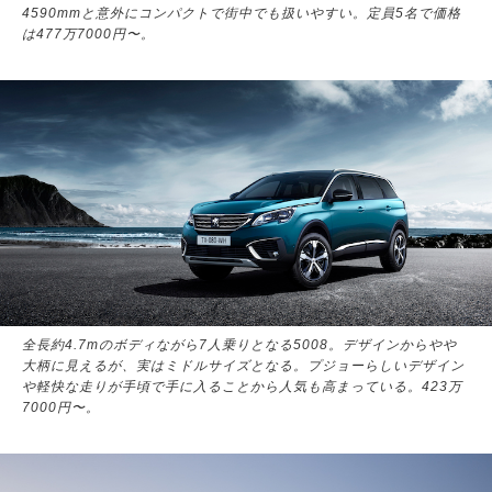
4590mmと意外にコンパクトで街中でも扱いやすい。定員5名で価格
は477万7000円〜。
全長約4.7mのボディながら7人乗りとなる5008。デザインからやや
大柄に見えるが、実はミドルサイズとなる。プジョーらしいデザイン
や軽快な走りが手頃で手に入ることから人気も高まっている。423万
7000円〜。