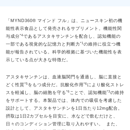
「MYND360® マインド フル」は、ニュースキン初の機
能性表示食品として発売されるサプリメント。機能性関
*4
与成分
であるアスタキサンチンを配合し、認知機能の
*1
一部である視覚的な記憶力と判断力
の維持に役立つ機
能が報告されている。科学的根拠に基づいた機能性を表
示している点が大きな特徴だ。
アスタキサンチンは、血液脳関門を通過し、脳に直接と
*5
*6
どく性質
をもつ成分だ。抗酸化作用
により酸化ストレ
*6
*3
スを軽減し、脳の細胞を守る
ことで、認知機能
の維持
をサポートする。本製品では、体内での吸収を考慮した
設計として、アスタキサンチンを1日当たり12mg配合。
摂取は1日2カプセルを目安に、水などで飲むだけと、
日々のコンディション管理に取り入れやすい。 また、