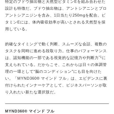
特定のブドウ抽出物と天然型ビタミンEを組み合わせた
設計も特徴だ。ブドウ抽出物は、アントシアニンとプロ
アントシアニジンを含み、1日当たり250mgを配合。ビ
タミンEには、体内吸収効率が高いとされる天然型を採
用している。
的確なタイミングで動く判断、スムーズな会話、複数の
タスクを同時に進める段取り力。仕事のパフォーマンス
*1
は、認知機能の一部である視覚的な記憶力や判断力
に
支えられている。だからこそ、これからは日々の体調管
理の一環として“脳のコンディション”にも目を向けた
い。「MYND360® マインド フル」は、エビデンスに裏
付けられたインナーケアとして、ビジネスパーソンが取
り入れたい新たな選択肢だ。
MYND360® マインド フル