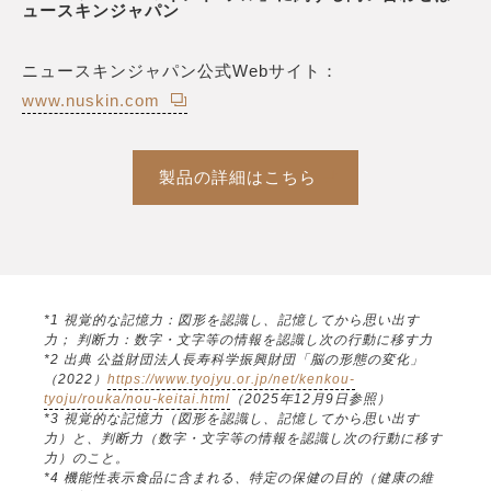
ュースキンジャパン
ニュースキンジャパン公式Webサイト：
www.nuskin.com
製品の詳細はこちら
*1 視覚的な記憶力：図形を認識し、記憶してから思い出す
力； 判断力：数字・文字等の情報を認識し次の行動に移す力
*2 出典 公益財団法人長寿科学振興財団「脳の形態の変化」
（2022）
https://www.tyojyu.or.jp/net/kenkou-
tyoju/rouka/nou-keitai.html
（2025年12月9日参照）
*3 視覚的な記憶力（図形を認識し、記憶してから思い出す
力）と、判断力（数字・文字等の情報を認識し次の行動に移す
力）のこと。
*4 機能性表示食品に含まれる、特定の保健の目的（健康の維