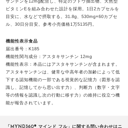
サンチンを12mg配合し、特定のブドウ抽出物、天然型
ビタミンEを組み合わせた設計を採用。1日2カプセルを
目安に、水などで摂取する。31.8g、530mg×60カプセ
ル、30日分目安。参考小売価格1万5135円。
機能性表示食品
届出番号：K185
機能性関与成分：アスタキサンチン 12mg
機能性表示：本品にはアスタキサンチンが含まれます。
アスタキサンチンは、健常な中高年者の加齢によって低
下する認知機能の一部である視覚的な記憶力（図形を認
識し、記憶してから思い出す力）、判断力（数字・文字
等の情報を認識し次の行動に移す力）の維持に役立つ機
能が報告されています。
「MYND360® マインド フル」に関する問い合わせはニ