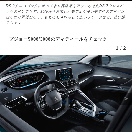
DS 3クロスバックに比べてより高級感をアップさせたDS 7クロスバ
ックのインテリア。利便性を追求したモデルが多い中でそのデザイン
はかなり異質だろう。もちろんSUVらしく広いラゲージなど、使い勝
手も上々。
プジョー5008/3008のディティールをチェック
1
/
2