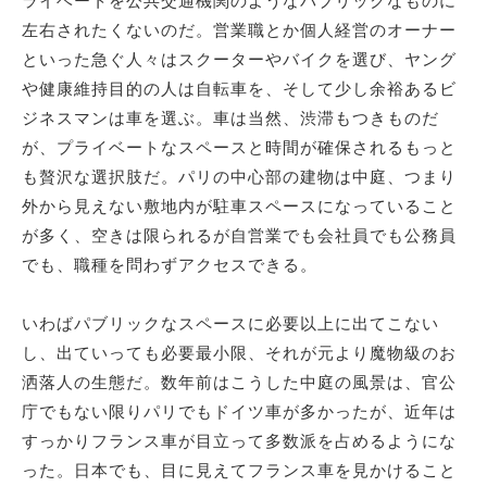
ライベートを公共交通機関のようなパブリックなものに
左右されたくないのだ。営業職とか個人経営のオーナー
といった急ぐ人々はスクーターやバイクを選び、ヤング
や健康維持目的の人は自転車を、そして少し余裕あるビ
ジネスマンは車を選ぶ。車は当然、渋滞もつきものだ
が、プライベートなスペースと時間が確保されるもっと
も贅沢な選択肢だ。パリの中心部の建物は中庭、つまり
外から見えない敷地内が駐車スペースになっていること
が多く、空きは限られるが自営業でも会社員でも公務員
でも、職種を問わずアクセスできる。
いわばパブリックなスペースに必要以上に出てこない
し、出ていっても必要最小限、それが元より魔物級のお
洒落人の生態だ。数年前はこうした中庭の風景は、官公
庁でもない限りパリでもドイツ車が多かったが、近年は
すっかりフランス車が目立って多数派を占めるようにな
った。日本でも、目に見えてフランス車を見かけること