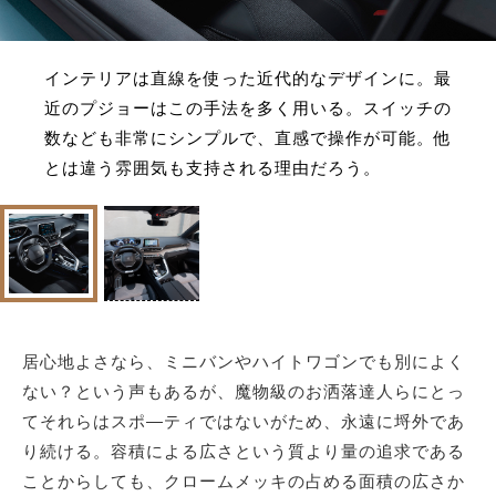
インテリアは直線を使った近代的なデザインに。最
近のプジョーはこの手法を多く用いる。スイッチの
数なども非常にシンプルで、直感で操作が可能。他
とは違う雰囲気も支持される理由だろう。
居心地よさなら、ミニバンやハイトワゴンでも別によく
ない？という声もあるが、魔物級のお洒落達人らにとっ
てそれらはスポ―ティではないがため、永遠に埒外であ
り続ける。容積による広さという質より量の追求である
ことからしても、クロームメッキの占める面積の広さか