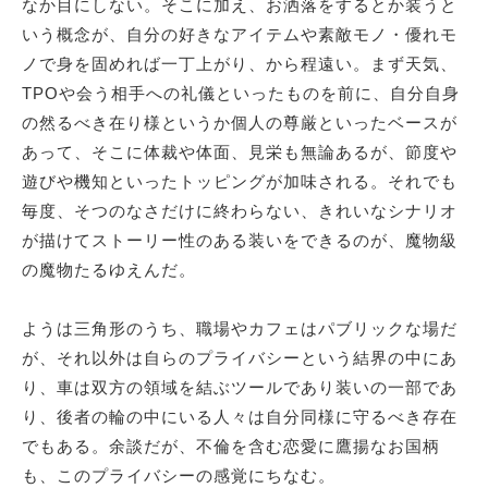
なか目にしない。そこに加え、お洒落をするとか装うと
いう概念が、自分の好きなアイテムや素敵モノ・優れモ
ノで身を固めれば一丁上がり、から程遠い。まず天気、
TPOや会う相手への礼儀といったものを前に、自分自身
の然るべき在り様というか個人の尊厳といったベースが
あって、そこに体裁や体面、見栄も無論あるが、節度や
遊びや機知といったトッピングが加味される。それでも
毎度、そつのなさだけに終わらない、きれいなシナリオ
が描けてストーリー性のある装いをできるのが、魔物級
の魔物たるゆえんだ。
ようは三角形のうち、職場やカフェはパブリックな場だ
が、それ以外は自らのプライバシーという結界の中にあ
り、車は双方の領域を結ぶツールであり装いの一部であ
り、後者の輪の中にいる人々は自分同様に守るべき存在
でもある。余談だが、不倫を含む恋愛に鷹揚なお国柄
も、このプライバシーの感覚にちなむ。