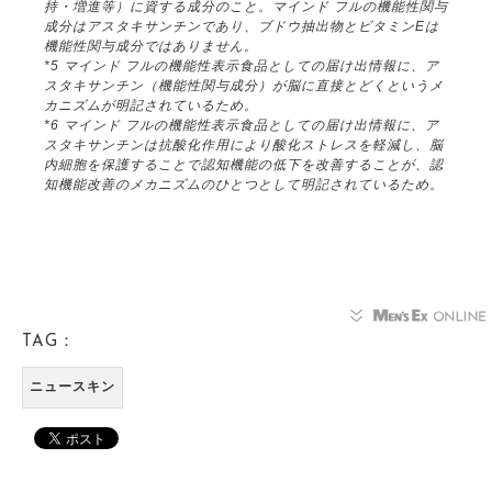
持・増進等）に資する成分のこと。マインド フルの機能性関与
成分はアスタキサンチンであり、ブドウ抽出物とビタミンEは
機能性関与成分ではありません。
*5 マインド フルの機能性表示食品としての届け出情報に、ア
スタキサンチン（機能性関与成分）が脳に直接とどくというメ
カニズムが明記されているため。
*6 マインド フルの機能性表示食品としての届け出情報に、ア
スタキサンチンは抗酸化作用により酸化ストレスを軽減し、脳
内細胞を保護することで認知機能の低下を改善することが、認
知機能改善のメカニズムのひとつとして明記されているため。
TAG：
ニュースキン