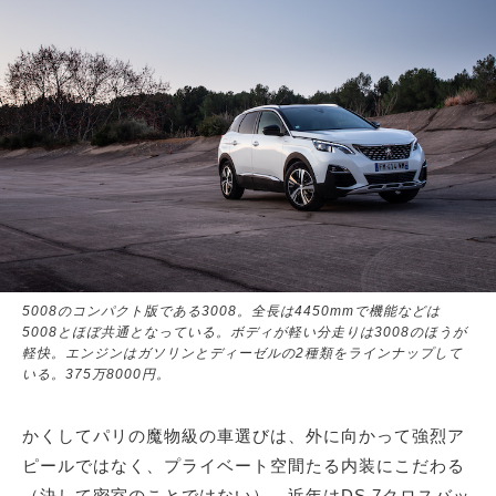
5008のコンパクト版である3008。全長は4450mmで機能などは
5008とほぼ共通となっている。ボディが軽い分走りは3008のほうが
軽快。エンジンはガソリンとディーゼルの2種類をラインナップして
いる。375万8000円。
かくしてパリの魔物級の車選びは、外に向かって強烈ア
ピールではなく、プライベート空間たる内装にこだわる
（決して密室のことではない）。近年はDS 7クロスバッ