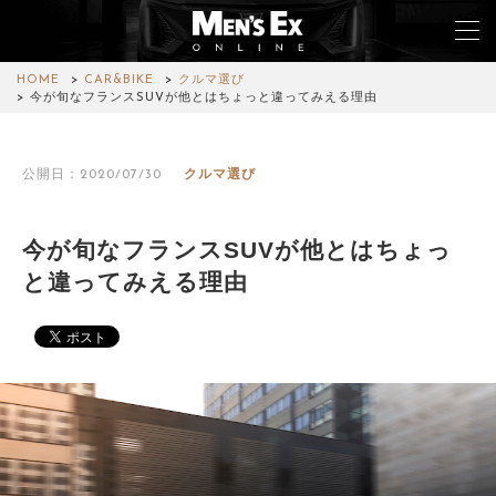
HOME
CAR&BIKE
クルマ選び
今が旬なフランスSUVが他とはちょっと違ってみえる理由
TOP
公開日：2020/07/30
クルマ選び
FASHION
WATCH
今が旬なフランスSUVが他とはちょっ
と違ってみえる理由
CAR&BIKE
LIFESTYLE
COLUMN
MAGAZINE
ABOUT SITE