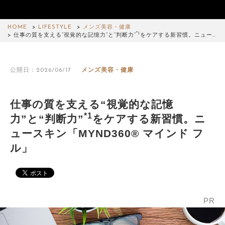
HOME
LIFESTYLE
メンズ美容・健康
*1
仕事の質を支える“視覚的な記憶力”と“判断力”
をケアする新習慣。ニュー…
公開日：2026/06/17
メンズ美容・健康
仕事の質を支える“視覚的な記憶
*1
力”と“判断力”
をケアする新習慣。ニ
ュースキン「MYND360® マインド フ
ル」
PR