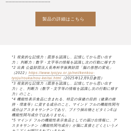
製品の詳細はこちら
*1 視覚的な記憶力：図形を認識し、記憶してから思い出す
力； 判断力：数字・文字等の情報を認識し次の行動に移す力
*2 出典 公益財団法人長寿科学振興財団「脳の形態の変化」
（2022）
https://www.tyojyu.or.jp/net/kenkou-
tyoju/rouka/nou-keitai.html
（2025年12月9日参照）
*3 視覚的な記憶力（図形を認識し、記憶してから思い出す
力）と、判断力（数字・文字等の情報を認識し次の行動に移す
力）のこと。
*4 機能性表示食品に含まれる、特定の保健の目的（健康の維
持・増進等）に資する成分のこと。マインド フルの機能性関与
成分はアスタキサンチンであり、ブドウ抽出物とビタミンEは
機能性関与成分ではありません。
*5 マインド フルの機能性表示食品としての届け出情報に、ア
スタキサンチン（機能性関与成分）が脳に直接とどくというメ
カニズムが明記されているため。