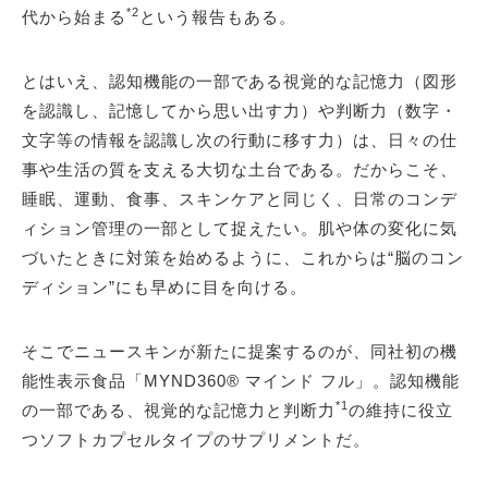
*2
代から始まる
という報告もある。
とはいえ、認知機能の一部である視覚的な記憶力（図形
を認識し、記憶してから思い出す力）や判断力（数字・
文字等の情報を認識し次の行動に移す力）は、日々の仕
事や生活の質を支える大切な土台である。だからこそ、
睡眠、運動、食事、スキンケアと同じく、日常のコンデ
ィション管理の一部として捉えたい。肌や体の変化に気
づいたときに対策を始めるように、これからは“脳のコン
ディション”にも早めに目を向ける。
そこでニュースキンが新たに提案するのが、同社初の機
能性表示食品「MYND360® マインド フル」。認知機能
*1
の一部である、視覚的な記憶力と判断力
の維持に役立
つソフトカプセルタイプのサプリメントだ。