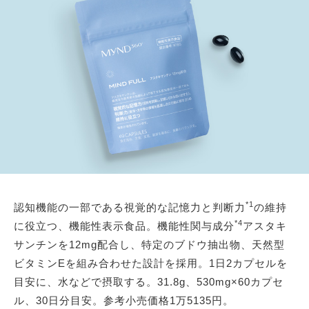
*1
認知機能の一部である視覚的な記憶力と判断力
の維持
*4
に役立つ、機能性表示食品。機能性関与成分
アスタキ
サンチンを12mg配合し、特定のブドウ抽出物、天然型
ビタミンEを組み合わせた設計を採用。1日2カプセルを
目安に、水などで摂取する。31.8g、530mg×60カプセ
ル、30日分目安。参考小売価格1万5135円。