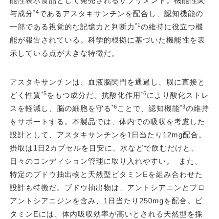
能性表示食品として発売されるサプリメント。機能性関
*4
与成分
であるアスタキサンチンを配合し、認知機能の
*1
一部である視覚的な記憶力と判断力
の維持に役立つ機
能が報告されている。科学的根拠に基づいた機能性を表
示している点が大きな特徴だ。
アスタキサンチンは、血液脳関門を通過し、脳に直接と
*5
*6
どく性質
をもつ成分だ。抗酸化作用
により酸化ストレ
*6
*3
スを軽減し、脳の細胞を守る
ことで、認知機能
の維持
をサポートする。本製品では、体内での吸収を考慮した
設計として、アスタキサンチンを1日当たり12mg配合。
摂取は1日2カプセルを目安に、水などで飲むだけと、
日々のコンディション管理に取り入れやすい。 また、
特定のブドウ抽出物と天然型ビタミンEを組み合わせた
設計も特徴だ。ブドウ抽出物は、アントシアニンとプロ
アントシアニジンを含み、1日当たり250mgを配合。ビ
タミンEには、体内吸収効率が高いとされる天然型を採