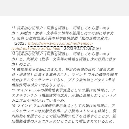
*1 視覚的な記憶力：図形を認識し、記憶してから思い出す
力； 判断力：数字・文字等の情報を認識し次の行動に移す力
*2 出典 公益財団法人長寿科学振興財団「脳の形態の変化」
（2022）
https://www.tyojyu.or.jp/net/kenkou-
tyoju/rouka/nou-keitai.html
（2025年12月9日参照）
*3 視覚的な記憶力（図形を認識し、記憶してから思い出す
力）と、判断力（数字・文字等の情報を認識し次の行動に移す
力）のこと。
*4 機能性表示食品に含まれる、特定の保健の目的（健康の維
持・増進等）に資する成分のこと。マインド フルの機能性関与
成分はアスタキサンチンであり、ブドウ抽出物とビタミンEは
機能性関与成分ではありません。
*5 マインド フルの機能性表示食品としての届け出情報に、ア
スタキサンチン（機能性関与成分）が脳に直接とどくというメ
カニズムが明記されているため。
*6 マインド フルの機能性表示食品としての届け出情報に、ア
スタキサンチンは抗酸化作用により酸化ストレスを軽減し、脳
内細胞を保護することで認知機能の低下を改善することが、認
知機能改善のメカニズムのひとつとして明記されているため。