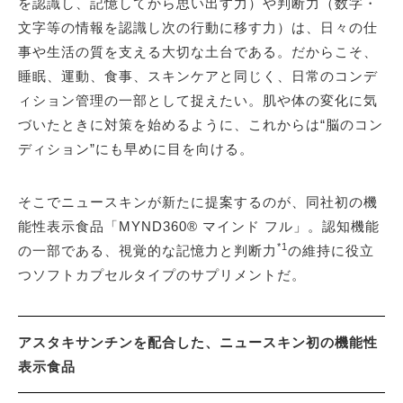
を認識し、記憶してから思い出す力）や判断力（数字・
文字等の情報を認識し次の行動に移す力）は、日々の仕
事や生活の質を支える大切な土台である。だからこそ、
睡眠、運動、食事、スキンケアと同じく、日常のコンデ
ィション管理の一部として捉えたい。肌や体の変化に気
づいたときに対策を始めるように、これからは“脳のコン
ディション”にも早めに目を向ける。
そこでニュースキンが新たに提案するのが、同社初の機
能性表示食品「MYND360® マインド フル」。認知機能
*1
の一部である、視覚的な記憶力と判断力
の維持に役立
つソフトカプセルタイプのサプリメントだ。
アスタキサンチンを配合した、ニュースキン初の機能性
表示食品