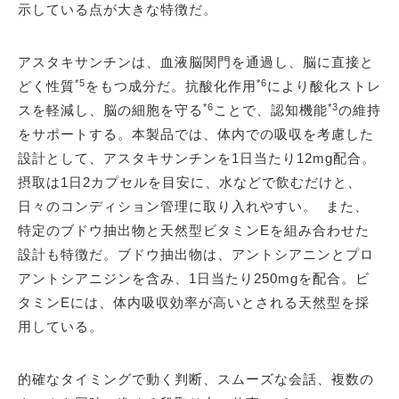
示している点が大きな特徴だ。
アスタキサンチンは、血液脳関門を通過し、脳に直接と
*5
*6
どく性質
をもつ成分だ。抗酸化作用
により酸化ストレ
*6
*3
スを軽減し、脳の細胞を守る
ことで、認知機能
の維持
をサポートする。本製品では、体内での吸収を考慮した
設計として、アスタキサンチンを1日当たり12mg配合。
摂取は1日2カプセルを目安に、水などで飲むだけと、
日々のコンディション管理に取り入れやすい。 また、
特定のブドウ抽出物と天然型ビタミンEを組み合わせた
設計も特徴だ。ブドウ抽出物は、アントシアニンとプロ
アントシアニジンを含み、1日当たり250mgを配合。ビ
タミンEには、体内吸収効率が高いとされる天然型を採
用している。
的確なタイミングで動く判断、スムーズな会話、複数の