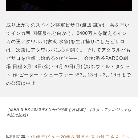
成り上がりのスペイン将軍ピサロ(渡辺 謙)は、兵を率い
てインカ帝 国征服へと向かう。2400万人を従えるイン
カの王アタワルパ(宮沢 氷魚)を生け捕りにしたピサロ
は、次第にアタワルパに心を開く。 そしてアタワルパも
ピサロを信頼し始めるのだが──。 会場:渋谷PARCO劇
場 日程:3月13日(金)～4月20日(月) 演出:ウィル・タケッ
ト 作:ピーター・シェーファー ※3月13日～3月19日まで
の公演は中止
［MEN’S EX 2020年3月号の記事を再構成］（スタッフクレジットは
本誌に記載）
関連記事：
俳優デビュー20年を迎えた玉山鉄二さん『ト