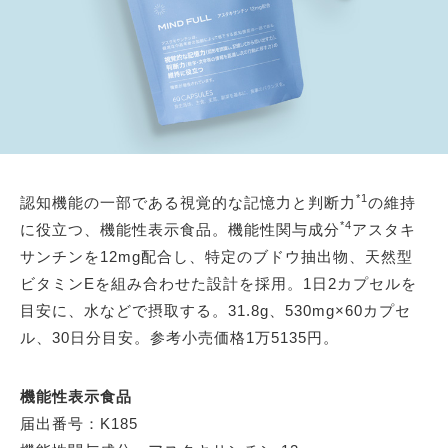
*1
認知機能の一部である視覚的な記憶力と判断力
の維持
*4
に役立つ、機能性表示食品。機能性関与成分
アスタキ
サンチンを12mg配合し、特定のブドウ抽出物、天然型
ビタミンEを組み合わせた設計を採用。1日2カプセルを
目安に、水などで摂取する。31.8g、530mg×60カプセ
ル、30日分目安。参考小売価格1万5135円。
機能性表示食品
届出番号：K185