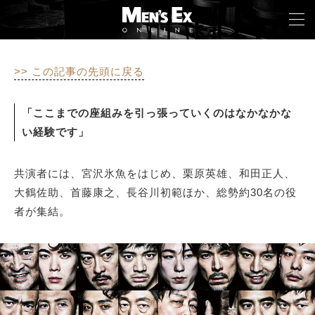
>> この記事の先頭に戻る
TOP
「ここまでの座組みを引っ張っていくのはなかなかな
FASHION
い経験です」
WATCH
共演者には、宮沢氷魚をはじめ、栗原英雄、和田正人、
CAR&BIKE
大鶴佐助、首藤康之、長谷川初範ほか、総勢約30名の役
者が集結。
LIFESTYLE
COLUMN
MAGAZINE
ABOUT SITE