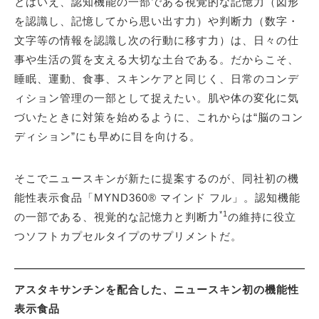
とはいえ、認知機能の一部である視覚的な記憶力（図形
を認識し、記憶してから思い出す力）や判断力（数字・
文字等の情報を認識し次の行動に移す力）は、日々の仕
事や生活の質を支える大切な土台である。だからこそ、
睡眠、運動、食事、スキンケアと同じく、日常のコンデ
ィション管理の一部として捉えたい。肌や体の変化に気
づいたときに対策を始めるように、これからは“脳のコン
ディション”にも早めに目を向ける。
そこでニュースキンが新たに提案するのが、同社初の機
能性表示食品「MYND360® マインド フル」。認知機能
*1
の一部である、視覚的な記憶力と判断力
の維持に役立
つソフトカプセルタイプのサプリメントだ。
アスタキサンチンを配合した、ニュースキン初の機能性
表示食品