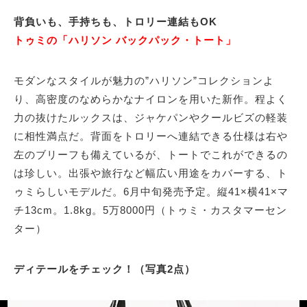
背負いも、手持ちも、トロリー連結もOK
トゥミの「ハリソン バックパック・トート」
モダンなスタイルが魅力の”ハリソン”コレクションよ
り、高密度のなめらかなナイロンを用いた新作。程よく
力の抜けたルックスは、ジャケパンやクールビズの軽装
に相性満点だ。背面をトロリーへ連結できる仕様は右や
左のブリーフも備えているが、トートでこれができるの
は珍しい。出張や旅行など幅広い用途をカバーする、ト
ゥミらしいモデルだ。6月中旬発売予定。縦41×横41×マ
チ13cm。1.8kg。5万8000円（トゥミ・カスタマーセン
ター）
ディテールをチェック！（写真2点）