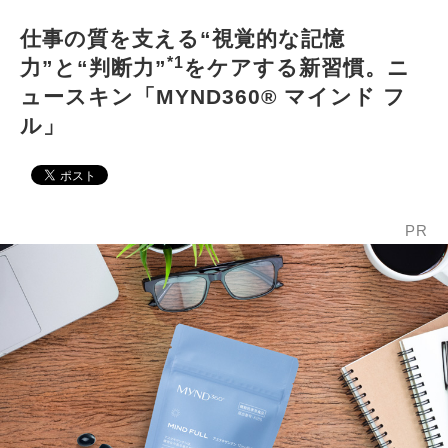
仕事の質を支える“視覚的な記憶
*1
力”と“判断力”
をケアする新習慣。ニ
ュースキン「MYND360® マインド フ
ル」
PR