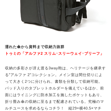
濡れた傘から資料まで収納力抜群
トゥミの「アルファ2 スリム･スリーウェイ･ブリーフ」
収納の多彩さが冴え渡る3way鞄は、ヘリテージを継承す
る”アルファ 2″コレクション。メイン室は間仕切りによ
って大きく2つに分けられ、書類を分類して収納可能。
パッド入りのタブレットホルダーを備えているほか、前
面にはライニングに防水加工を施したポケットもあり、
折り畳み傘の収納に至るまで配慮されている。究極のマ
ルチユースを求めるならコチラ！ 縦29×横40.5×マチ