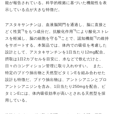
能が報告されている。科学的根拠に基づいた機能性を表
示している点が大きな特徴だ。
アスタキサンチンは、血液脳関門を通過し、脳に直接と
*5
*6
どく性質
をもつ成分だ。抗酸化作用
により酸化ストレ
*6
*3
スを軽減し、脳の細胞を守る
ことで、認知機能
の維持
をサポートする。本製品では、体内での吸収を考慮した
設計として、アスタキサンチンを1日当たり12mg配合。
摂取は1日2カプセルを目安に、水などで飲むだけと、
日々のコンディション管理に取り入れやすい。 また、
特定のブドウ抽出物と天然型ビタミンEを組み合わせた
設計も特徴だ。ブドウ抽出物は、アントシアニンとプロ
アントシアニジンを含み、1日当たり250mgを配合。ビ
タミンEには、体内吸収効率が高いとされる天然型を採
用している。