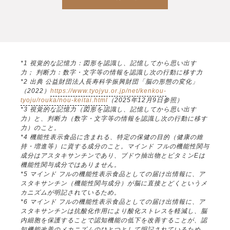
*1 視覚的な記憶力：図形を認識し、記憶してから思い出す
力； 判断力：数字・文字等の情報を認識し次の行動に移す力
*2 出典 公益財団法人長寿科学振興財団「脳の形態の変化」
（2022）
https://www.tyojyu.or.jp/net/kenkou-
tyoju/rouka/nou-keitai.html
（2025年12月9日参照）
*3 視覚的な記憶力（図形を認識し、記憶してから思い出す
力）と、判断力（数字・文字等の情報を認識し次の行動に移す
力）のこと。
*4 機能性表示食品に含まれる、特定の保健の目的（健康の維
持・増進等）に資する成分のこと。マインド フルの機能性関与
成分はアスタキサンチンであり、ブドウ抽出物とビタミンEは
機能性関与成分ではありません。
*5 マインド フルの機能性表示食品としての届け出情報に、ア
スタキサンチン（機能性関与成分）が脳に直接とどくというメ
カニズムが明記されているため。
*6 マインド フルの機能性表示食品としての届け出情報に、ア
スタキサンチンは抗酸化作用により酸化ストレスを軽減し、脳
内細胞を保護することで認知機能の低下を改善することが、認
知機能改善のメカニズムのひとつとして明記されているため。