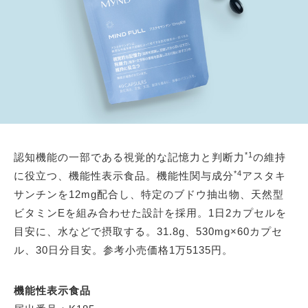
*1
認知機能の一部である視覚的な記憶力と判断力
の維持
*4
に役立つ、機能性表示食品。機能性関与成分
アスタキ
サンチンを12mg配合し、特定のブドウ抽出物、天然型
ビタミンEを組み合わせた設計を採用。1日2カプセルを
目安に、水などで摂取する。31.8g、530mg×60カプセ
ル、30日分目安。参考小売価格1万5135円。
機能性表示食品