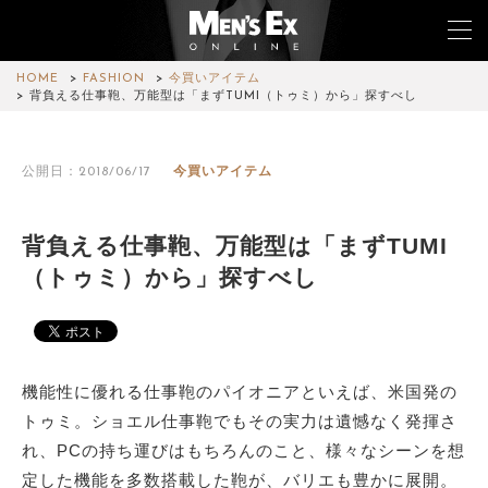
HOME
FASHION
今買いアイテム
背負える仕事鞄、万能型は「まずTUMI（トゥミ）から」探すべし
TOP
公開日：2018/06/17
今買いアイテム
FASHION
WATCH
背負える仕事鞄、万能型は「まずTUMI
（トゥミ）から」探すべし
CAR&BIKE
LIFESTYLE
COLUMN
機能性に優れる仕事鞄のパイオニアといえば、米国発の
トゥミ。ショエル仕事鞄でもその実力は遺憾なく発揮さ
MAGAZINE
れ、PCの持ち運びはもちろんのこと、様々なシーンを想
定した機能を多数搭載した鞄が、バリエも豊かに展開。
ABOUT SITE