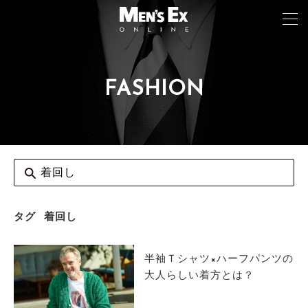
FASHION
TOP
FASHION
WATCH
CAR&BIKE
LIFESTYLE
タグ
着回し
COLUMN
半袖Ｔシャツ×ハーフパンツの
MAGAZINE
大人らしい着方とは？
ABOUT SITE