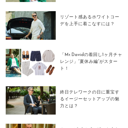
サイトマップ
リゾート感あるホワイトコー
デを上手に着こなすには？
「Mr.Davidの着回し1ヶ月チャ
レンジ」“夏休み編”がスター
ト！
終日テレワークの日に重宝す
るイージーセットアップの魅
力とは？