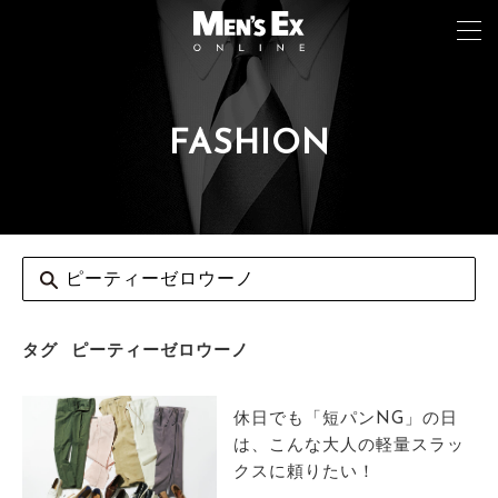
FASHION
TOP
FASHION
WATCH
CAR&BIKE
LIFESTYLE
タグ
ピーティーゼロウーノ
COLUMN
休日でも「短パンNG」の日
MAGAZINE
は、こんな大人の軽量スラッ
クスに頼りたい！
ABOUT SITE