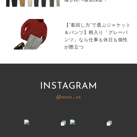
履き比べ徹底検証！
【”着回し力”で選ぶジャケット
＆パンツ】柄入り「グレーパ
ンツ」なら仕事も休日も個性
が際立つ
INSTAGRAM
@mens_ex