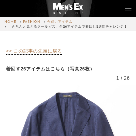
HOME
FASHION
今買いアイテム
「きちんと見えるクールビズ」全26アイテムで着回し2週間チャレンジ！
TOP
>> この記事の先頭に戻る
FASHION
WATCH
着回す26アイテムはこちら（写真26枚）
1
/
26
CAR&BIKE
LIFESTYLE
COLUMN
MAGAZINE
ABOUT SITE