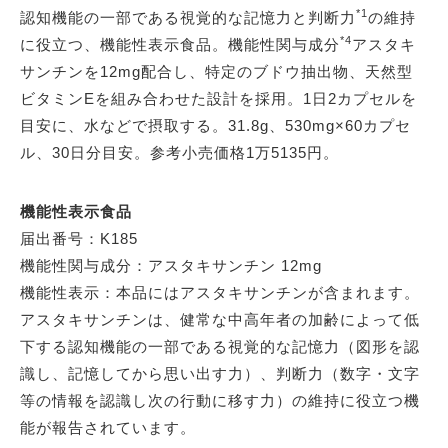
*1
認知機能の一部である視覚的な記憶力と判断力
の維持
*4
に役立つ、機能性表示食品。機能性関与成分
アスタキ
サンチンを12mg配合し、特定のブドウ抽出物、天然型
ビタミンEを組み合わせた設計を採用。1日2カプセルを
目安に、水などで摂取する。31.8g、530mg×60カプセ
ル、30日分目安。参考小売価格1万5135円。
機能性表示食品
届出番号：K185
機能性関与成分：アスタキサンチン 12mg
機能性表示：本品にはアスタキサンチンが含まれます。
アスタキサンチンは、健常な中高年者の加齢によって低
下する認知機能の一部である視覚的な記憶力（図形を認
識し、記憶してから思い出す力）、判断力（数字・文字
等の情報を認識し次の行動に移す力）の維持に役立つ機
能が報告されています。