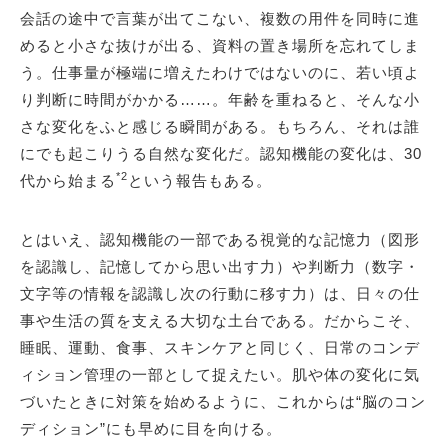
会話の途中で言葉が出てこない、複数の用件を同時に進
めると小さな抜けが出る、資料の置き場所を忘れてしま
う。仕事量が極端に増えたわけではないのに、若い頃よ
り判断に時間がかかる……。年齢を重ねると、そんな小
さな変化をふと感じる瞬間がある。もちろん、それは誰
にでも起こりうる自然な変化だ。認知機能の変化は、30
*2
代から始まる
という報告もある。
とはいえ、認知機能の一部である視覚的な記憶力（図形
を認識し、記憶してから思い出す力）や判断力（数字・
文字等の情報を認識し次の行動に移す力）は、日々の仕
事や生活の質を支える大切な土台である。だからこそ、
睡眠、運動、食事、スキンケアと同じく、日常のコンデ
ィション管理の一部として捉えたい。肌や体の変化に気
づいたときに対策を始めるように、これからは“脳のコン
ディション”にも早めに目を向ける。