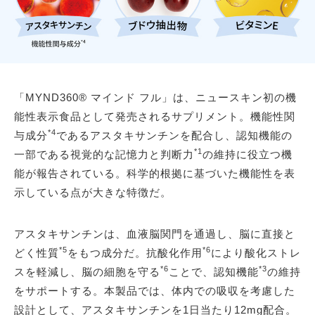
「MYND360® マインド フル」は、ニュースキン初の機
能性表示食品として発売されるサプリメント。機能性関
*4
与成分
であるアスタキサンチンを配合し、認知機能の
*1
一部である視覚的な記憶力と判断力
の維持に役立つ機
能が報告されている。科学的根拠に基づいた機能性を表
示している点が大きな特徴だ。
アスタキサンチンは、血液脳関門を通過し、脳に直接と
*5
*6
どく性質
をもつ成分だ。抗酸化作用
により酸化ストレ
*6
*3
スを軽減し、脳の細胞を守る
ことで、認知機能
の維持
をサポートする。本製品では、体内での吸収を考慮した
設計として、アスタキサンチンを1日当たり12mg配合。