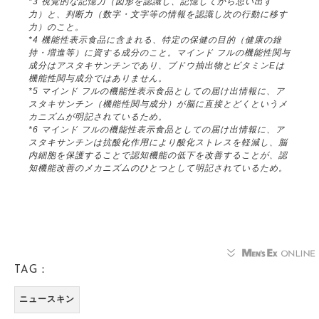
*3 視覚的な記憶力（図形を認識し、記憶してから思い出す
力）と、判断力（数字・文字等の情報を認識し次の行動に移す
力）のこと。
*4 機能性表示食品に含まれる、特定の保健の目的（健康の維
持・増進等）に資する成分のこと。マインド フルの機能性関与
成分はアスタキサンチンであり、ブドウ抽出物とビタミンEは
機能性関与成分ではありません。
*5 マインド フルの機能性表示食品としての届け出情報に、ア
スタキサンチン（機能性関与成分）が脳に直接とどくというメ
カニズムが明記されているため。
*6 マインド フルの機能性表示食品としての届け出情報に、ア
スタキサンチンは抗酸化作用により酸化ストレスを軽減し、脳
内細胞を保護することで認知機能の低下を改善することが、認
知機能改善のメカニズムのひとつとして明記されているため。
TAG：
ニュースキン