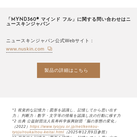
「MYND360® マインド フル」に関する問い合わせはニ
ュースキンジャパン
ニュースキンジャパン公式Webサイト：
www.nuskin.com
製品の詳細はこちら
*1 視覚的な記憶力：図形を認識し、記憶してから思い出す
力； 判断力：数字・文字等の情報を認識し次の行動に移す力
*2 出典 公益財団法人長寿科学振興財団「脳の形態の変化」
（2022）
https://www.tyojyu.or.jp/net/kenkou-
tyoju/rouka/nou-keitai.html
（2025年12月9日参照）