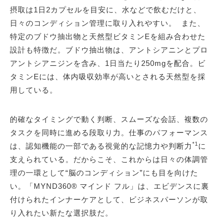
摂取は1日2カプセルを目安に、水などで飲むだけと、
日々のコンディション管理に取り入れやすい。 また、
特定のブドウ抽出物と天然型ビタミンEを組み合わせた
設計も特徴だ。ブドウ抽出物は、アントシアニンとプロ
アントシアニジンを含み、1日当たり250mgを配合。ビ
タミンEには、体内吸収効率が高いとされる天然型を採
用している。
的確なタイミングで動く判断、スムーズな会話、複数の
タスクを同時に進める段取り力。仕事のパフォーマンス
*1
は、認知機能の一部である視覚的な記憶力や判断力
に
支えられている。だからこそ、これからは日々の体調管
理の一環として“脳のコンディション”にも目を向けた
い。「MYND360® マインド フル」は、エビデンスに裏
付けられたインナーケアとして、ビジネスパーソンが取
り入れたい新たな選択肢だ。