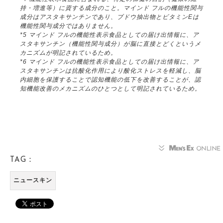
持・増進等）に資する成分のこと。マインド フルの機能性関与
成分はアスタキサンチンであり、ブドウ抽出物とビタミンEは
機能性関与成分ではありません。
*5 マインド フルの機能性表示食品としての届け出情報に、ア
スタキサンチン（機能性関与成分）が脳に直接とどくというメ
カニズムが明記されているため。
*6 マインド フルの機能性表示食品としての届け出情報に、ア
スタキサンチンは抗酸化作用により酸化ストレスを軽減し、脳
内細胞を保護することで認知機能の低下を改善することが、認
知機能改善のメカニズムのひとつとして明記されているため。
TAG：
ニュースキン