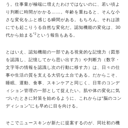
う。仕事量が極端に増えたわけではないのに、若い頃よ
り判断に時間がかかる……。年齢を重ねると、そんな小
さな変化をふと感じる瞬間がある。もちろん、それは誰
にでも起こりうる自然な変化だ。認知機能の変化は、30
*2
代から始まる
という報告もある。
とはいえ、認知機能の一部である視覚的な記憶力（図形
を認識し、記憶してから思い出す力）や判断力（数字・
文字等の情報を認識し次の行動に移す力）は、日々の仕
事や生活の質を支える大切な土台である。だからこそ、
睡眠、運動、食事、スキンケアと同じく、日常のコンデ
ィション管理の一部として捉えたい。肌や体の変化に気
づいたときに対策を始めるように、これからは“脳のコン
ディション”にも早めに目を向ける。
そこでニュースキンが新たに提案するのが、同社初の機