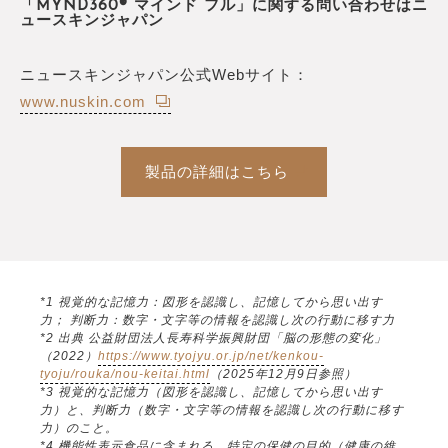
「MYND360® マインド フル」に関する問い合わせはニ
ュースキンジャパン
ニュースキンジャパン公式Webサイト：
www.nuskin.com
製品の詳細はこちら
*1 視覚的な記憶力：図形を認識し、記憶してから思い出す
力； 判断力：数字・文字等の情報を認識し次の行動に移す力
*2 出典 公益財団法人長寿科学振興財団「脳の形態の変化」
（2022）
https://www.tyojyu.or.jp/net/kenkou-
tyoju/rouka/nou-keitai.html
（2025年12月9日参照）
*3 視覚的な記憶力（図形を認識し、記憶してから思い出す
力）と、判断力（数字・文字等の情報を認識し次の行動に移す
力）のこと。
*4 機能性表示食品に含まれる、特定の保健の目的（健康の維