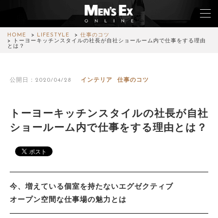
HOME
LIFESTYLE
仕事のコツ
トーヨーキッチンスタイルの社長が自社ショールーム内で仕事をする理由
とは？
TOP
公開日：2020/04/28
インテリア
仕事のコツ
FASHION
WATCH
トーヨーキッチンスタイルの社長が自社
ショールーム内で仕事をする理由とは？
CAR&BIKE
LIFESTYLE
COLUMN
今、増えている個室を持たないエグゼクティブ
MAGAZINE
オープン空間な仕事場の魅力とは
ABOUT SITE