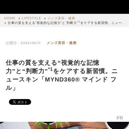
HOME
LIFESTYLE
メンズ美容・健康
*1
仕事の質を支える“視覚的な記憶力”と“判断力”
をケアする新習慣。ニュー…
公開日：2026/06/17
メンズ美容・健康
仕事の質を支える“視覚的な記憶
*1
力”と“判断力”
をケアする新習慣。ニ
ュースキン「MYND360® マインド フ
ル」
PR