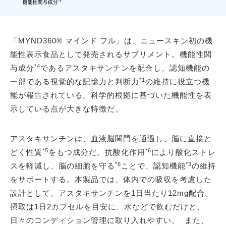
「MYND360® マインド フル」は、ニュースキン初の機
能性表示食品として発売されるサプリメント。機能性関
*4
与成分
であるアスタキサンチンを配合し、認知機能の
*1
一部である視覚的な記憶力と判断力
の維持に役立つ機
能が報告されている。科学的根拠に基づいた機能性を表
示している点が大きな特徴だ。
アスタキサンチンは、血液脳関門を通過し、脳に直接と
*5
*6
どく性質
をもつ成分だ。抗酸化作用
により酸化ストレ
*6
*3
スを軽減し、脳の細胞を守る
ことで、認知機能
の維持
をサポートする。本製品では、体内での吸収を考慮した
設計として、アスタキサンチンを1日当たり12mg配合。
摂取は1日2カプセルを目安に、水などで飲むだけと、
日々のコンディション管理に取り入れやすい。 また、