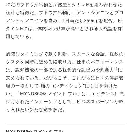
特定のブドウ抽出物と天然型ビタミンEを組み合わせた
設計も特徴だ。ブドウ抽出物は、アントシアニンとプロ
アントシアニジンを含み、1日当たり250mgを配合。ビ
タミンEには、体内吸収効率が高いとされる天然型を採
用している。
的確なタイミングで動く判断、スムーズな会話、複数の
タスクを同時に進める段取り力。仕事のパフォーマンス
*1
は、認知機能の一部である視覚的な記憶力や判断力
に
支えられている。だからこそ、これからは日々の体調管
理の一環として“脳のコンディション”にも目を向けた
い。「MYND360® マインド フル」は、エビデンスに裏
付けられたインナーケアとして、ビジネスパーソンが取
り入れたい新たな選択肢だ。
MYND360® マインド フル