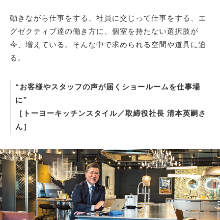
動きながら仕事をする、社員に交じって仕事をする、エ
サイトマップ
グゼクティブ達の働き方に、個室を持たない選択肢が
今、増えている。そんな中で求められる空間や道具に迫
る。
“お客様やスタッフの声が届くショールームを仕事場
に”
［トーヨーキッチンスタイル／取締役社長 清本英嗣さ
ん］