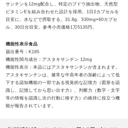
サンチンを12mg配合し、特定のブドウ抽出物、天然型
ビタミンEを組み合わせた設計を採用。1日2カプセルを
目安に、水などで摂取する。31.8g、530mg×60カプセ
ル、30日分目安。参考小売価格1万5135円。
機能性表示食品
届出番号：K185
機能性関与成分：アスタキサンチン 12mg
機能性表示：本品にはアスタキサンチンが含まれます。
アスタキサンチンは、健常な中高年者の加齢によって低
下する認知機能の一部である視覚的な記憶力（図形を認
識し、記憶してから思い出す力）、判断力（数字・文字
等の情報を認識し次の行動に移す力）の維持に役立つ機
能が報告されています。