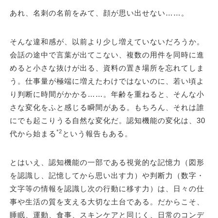
あれ、名刺の名前をみて、顔が思い出せない……。
そんな違和感が、以前より少し増えていないだろうか。
会話の途中で言葉が出てこない、複数の用件を同時に進
めると小さな抜けが出る、資料の置き場所を忘れてしま
う。仕事量が極端に増えたわけではないのに、若い頃よ
り判断に時間がかかる……。年齢を重ねると、そんな小
さな変化をふと感じる瞬間がある。もちろん、それは誰
にでも起こりうる自然な変化だ。認知機能の変化は、30
*2
代から始まる
という報告もある。
とはいえ、認知機能の一部である視覚的な記憶力（図形
を認識し、記憶してから思い出す力）や判断力（数字・
文字等の情報を認識し次の行動に移す力）は、日々の仕
事や生活の質を支える大切な土台である。だからこそ、
睡眠、運動、食事、スキンケアと同じく、日常のコンデ