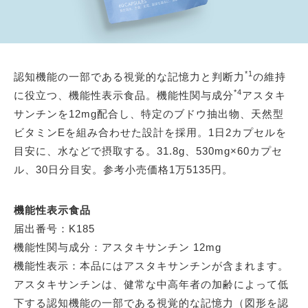
*1
認知機能の一部である視覚的な記憶力と判断力
の維持
*4
に役立つ、機能性表示食品。機能性関与成分
アスタキ
サンチンを12mg配合し、特定のブドウ抽出物、天然型
ビタミンEを組み合わせた設計を採用。1日2カプセルを
目安に、水などで摂取する。31.8g、530mg×60カプセ
ル、30日分目安。参考小売価格1万5135円。
機能性表示食品
届出番号：K185
機能性関与成分：アスタキサンチン 12mg
機能性表示：本品にはアスタキサンチンが含まれます。
アスタキサンチンは、健常な中高年者の加齢によって低
下する認知機能の一部である視覚的な記憶力（図形を認