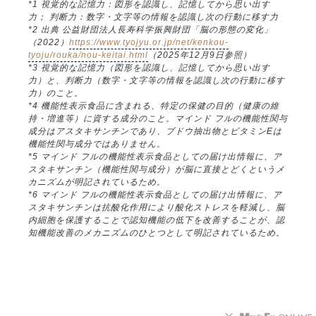
*1 視覚的な記憶力：図形を認識し、記憶してから思い出す
力； 判断力：数字・文字等の情報を認識し次の行動に移す力
*2 出典 公益財団法人長寿科学振興財団「脳の形態の変化」
（2022）
https://www.tyojyu.or.jp/net/kenkou-
tyoju/rouka/nou-keitai.html
（2025年12月9日参照）
*3 視覚的な記憶力（図形を認識し、記憶してから思い出す
力）と、判断力（数字・文字等の情報を認識し次の行動に移す
力）のこと。
*4 機能性表示食品に含まれる、特定の保健の目的（健康の維
持・増進等）に資する成分のこと。マインド フルの機能性関与
成分はアスタキサンチンであり、ブドウ抽出物とビタミンEは
機能性関与成分ではありません。
*5 マインド フルの機能性表示食品としての届け出情報に、ア
スタキサンチン（機能性関与成分）が脳に直接とどくというメ
カニズムが明記されているため。
*6 マインド フルの機能性表示食品としての届け出情報に、ア
スタキサンチンは抗酸化作用により酸化ストレスを軽減し、脳
内細胞を保護することで認知機能の低下を改善することが、認
知機能改善のメカニズムのひとつとして明記されているため。