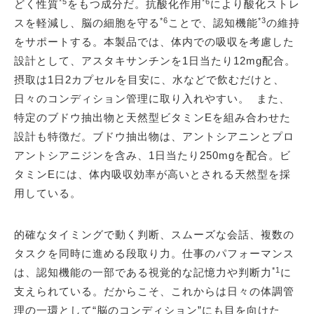
*5
*6
どく性質
をもつ成分だ。抗酸化作用
により酸化ストレ
*6
*3
スを軽減し、脳の細胞を守る
ことで、認知機能
の維持
をサポートする。本製品では、体内での吸収を考慮した
設計として、アスタキサンチンを1日当たり12mg配合。
摂取は1日2カプセルを目安に、水などで飲むだけと、
日々のコンディション管理に取り入れやすい。 また、
特定のブドウ抽出物と天然型ビタミンEを組み合わせた
設計も特徴だ。ブドウ抽出物は、アントシアニンとプロ
アントシアニジンを含み、1日当たり250mgを配合。ビ
タミンEには、体内吸収効率が高いとされる天然型を採
用している。
的確なタイミングで動く判断、スムーズな会話、複数の
タスクを同時に進める段取り力。仕事のパフォーマンス
*1
は、認知機能の一部である視覚的な記憶力や判断力
に
支えられている。だからこそ、これからは日々の体調管
理の一環として“脳のコンディション”にも目を向けた