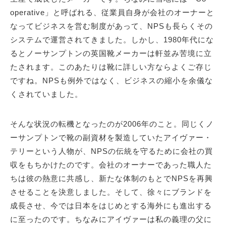
operative」と呼ばれる、従業員自身が会社のオーナーと
なってビジネスを営む制度があって、NPSも長らくその
サイトマップ
システムで運営されてきました。しかし、1980年代にな
るとノーサンプトンの英国靴メーカーは軒並み苦境に立
たされます。このあたりは靴に詳しい方ならよくご存じ
ですね。NPSも例外ではなく、ビジネスの縮小を余儀な
くされていました。
そんな状況の転機となったのが2006年のこと。同じくノ
ーサンプトンで靴の副資材を製造していたアイヴァー・
テリーという人物が、NPSの伝統を守るために会社の買
収をもちかけたのです。会社のオーナーであった職人た
ちは彼の熱意に共感し、新たな体制のもとでNPSを再興
させることを決意しました。そして、徐々にブランドを
成長させ、今では日本をはじめとする海外にも進出する
に至ったのです。ちなみにアイヴァーは私の義理の父に