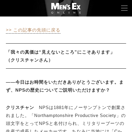
>> この記事の先頭に戻る
TOP
FASHION
「我々の真価は“見えないところ”にこそあります」
（クリスチャンさん）
WATCH
CAR&BIKE
――今日はお時間をいただきありがとうございます。ま
ず、NPSの歴史についてご説明いただけますか？
LIFESTYLE
COLUMN
クリスチャン
NPSは1881年にノーサンプトンで創業さ
れました。「Northamptonshire Productive Society」の
MAGAZINE
頭文字をとってNPSと名付けられ、ミリタリーブーツの
ABOUT SITE
生産で成長したメーカーです。ちなみに当地には「Co-