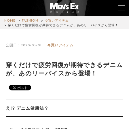
HOME
FASHION
今買いアイテム
穿くだけで疲労回復が期待できるデニムが、あのリーバイスから登場！
TOP
公開日：2020/03/01
今買いアイテム
FASHION
WATCH
穿くだけで疲労回復が期待できるデニム
が、あのリーバイスから登場！
CAR&BIKE
LIFESTYLE
COLUMN
え!? デニム健康法？
MAGAZINE
ABOUT SITE