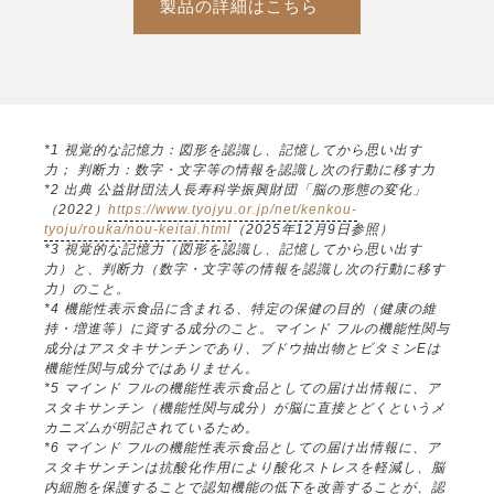
製品の詳細はこちら
*1 視覚的な記憶力：図形を認識し、記憶してから思い出す
力； 判断力：数字・文字等の情報を認識し次の行動に移す力
*2 出典 公益財団法人長寿科学振興財団「脳の形態の変化」
（2022）
https://www.tyojyu.or.jp/net/kenkou-
tyoju/rouka/nou-keitai.html
（2025年12月9日参照）
*3 視覚的な記憶力（図形を認識し、記憶してから思い出す
力）と、判断力（数字・文字等の情報を認識し次の行動に移す
力）のこと。
*4 機能性表示食品に含まれる、特定の保健の目的（健康の維
持・増進等）に資する成分のこと。マインド フルの機能性関与
成分はアスタキサンチンであり、ブドウ抽出物とビタミンEは
機能性関与成分ではありません。
*5 マインド フルの機能性表示食品としての届け出情報に、ア
スタキサンチン（機能性関与成分）が脳に直接とどくというメ
カニズムが明記されているため。
*6 マインド フルの機能性表示食品としての届け出情報に、ア
スタキサンチンは抗酸化作用により酸化ストレスを軽減し、脳
内細胞を保護することで認知機能の低下を改善することが、認