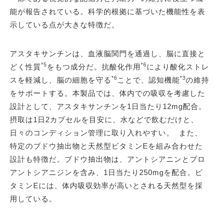
能が報告されている。科学的根拠に基づいた機能性を表
示している点が大きな特徴だ。
アスタキサンチンは、血液脳関門を通過し、脳に直接と
*5
*6
どく性質
をもつ成分だ。抗酸化作用
により酸化ストレ
*6
*3
スを軽減し、脳の細胞を守る
ことで、認知機能
の維持
をサポートする。本製品では、体内での吸収を考慮した
設計として、アスタキサンチンを1日当たり12mg配合。
摂取は1日2カプセルを目安に、水などで飲むだけと、
日々のコンディション管理に取り入れやすい。 また、
特定のブドウ抽出物と天然型ビタミンEを組み合わせた
設計も特徴だ。ブドウ抽出物は、アントシアニンとプロ
アントシアニジンを含み、1日当たり250mgを配合。ビ
タミンEには、体内吸収効率が高いとされる天然型を採
用している。