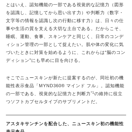
とはいえ、認知機能の一部である視覚的な記憶力（図形
を認識し、記憶してから思い出す力）や判断力（数字・
文字等の情報を認識し次の行動に移す力）は、日々の仕
事や生活の質を支える大切な土台である。だからこそ、
睡眠、運動、食事、スキンケアと同じく、日常のコンデ
ィション管理の一部として捉えたい。肌や体の変化に気
づいたときに対策を始めるように、これからは“脳のコン
ディション”にも早めに目を向ける。
そこでニュースキンが新たに提案するのが、同社初の機
能性表示食品「MYND360® マインド フル」。認知機能
*1
の一部である、視覚的な記憶力と判断力
の維持に役立
つソフトカプセルタイプのサプリメントだ。
アスタキサンチンを配合した、ニュースキン初の機能性
表示食品