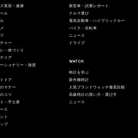
ズ美容・健康
新型車・試乗レポート
ベル
クルマ選び
ル
電気自動車・ハイブリッドカー
メ
バイク・自転車
フ
ニュース
チャー
ドライブ
レ・体づくり
テリア
WATCH
ーショナリー・雑貨
時計を学ぶ
新作腕時計
トドア
人気ブランドウォッチ徹底比較
のマナー
高級時計の買い方・選び方
のコツ
ニュース
ト・手土産
ース
ント
ップ