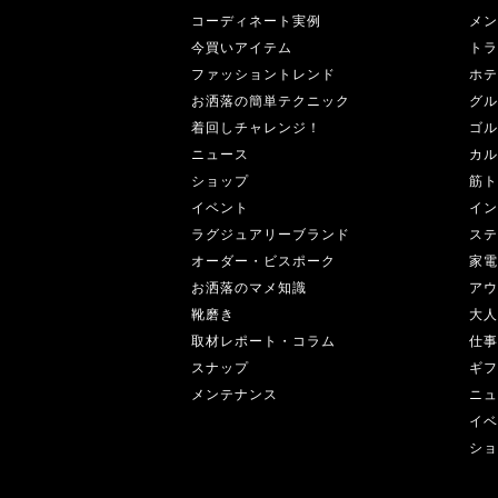
コーディネート実例
メン
今買いアイテム
トラ
ファッショントレンド
ホテ
お洒落の簡単テクニック
グル
着回しチャレンジ！
ゴル
ニュース
カル
ショップ
筋ト
イベント
イン
ラグジュアリーブランド
ステ
オーダー・ビスポーク
家電
お洒落のマメ知識
アウ
靴磨き
大人
取材レポート・コラム
仕事
スナップ
ギフ
メンテナンス
ニュ
イベ
ショ