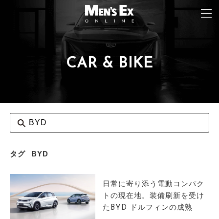
CAR & BIKE
TOP
FASHION
WATCH
CAR&BIKE
LIFESTYLE
タグ
BYD
COLUMN
日常に寄り添う電動コンパク
MAGAZINE
トの現在地。装備刷新を受け
たBYD ドルフィンの成熟
ABOUT SITE