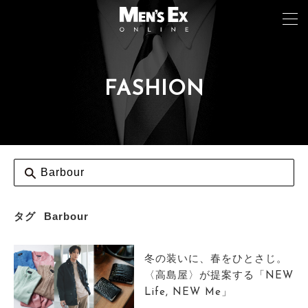
FASHION
TOP
FASHION
WATCH
CAR&BIKE
LIFESTYLE
タグ
Barbour
COLUMN
冬の装いに、春をひとさじ。
MAGAZINE
〈高島屋〉が提案する「NEW
Life, NEW Me」
ABOUT SITE