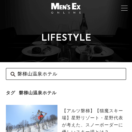
LIFESTYLE
TOP
FASHION
WATCH
CAR&BIKE
LIFESTYLE
タグ
磐梯山温泉ホテル
COLUMN
【アルツ磐梯】【猫魔スキー
MAGAZINE
場】星野リゾート・星野代表
が考えた、スノーボーダーに
ABOUT SITE