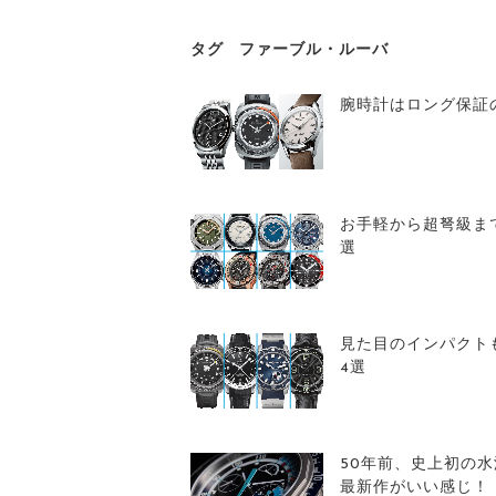
タグ
ファーブル・ルーバ
腕時計はロング保証
お手軽から超弩級まで
選
見た目のインパクト
4選
50年前、史上初の
最新作がいい感じ！【B