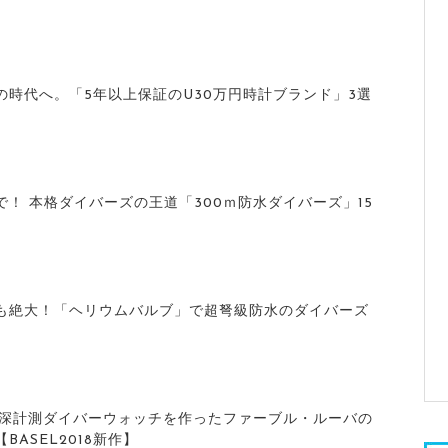
の時代へ。「5年以上保証のU30万円時計ブランド」3選
！ 本格ダイバーズの王道「300ｍ防水ダイバーズ」15
も絶大！「ヘリウムバルブ」で超弩級防水のダイバーズ
水深計測ダイバーウォッチを作ったファーブル・ルーバの
ASEL2018新作】