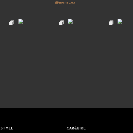
@mens_ex
ESTYLE
CAR&BIKE