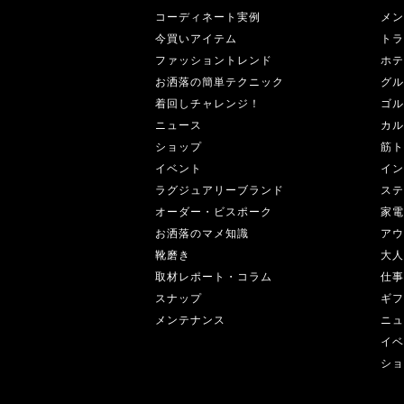
コーディネート実例
メン
今買いアイテム
トラ
ファッショントレンド
ホテ
お洒落の簡単テクニック
グル
着回しチャレンジ！
ゴル
ニュース
カル
ショップ
筋ト
イベント
イン
ラグジュアリーブランド
ステ
オーダー・ビスポーク
家電
お洒落のマメ知識
アウ
靴磨き
大人
取材レポート・コラム
仕事
スナップ
ギフ
メンテナンス
ニュ
イベ
ショ