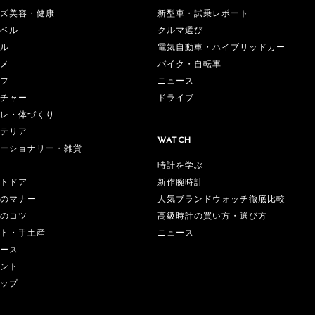
ズ美容・健康
新型車・試乗レポート
ベル
クルマ選び
ル
電気自動車・ハイブリッドカー
メ
バイク・自転車
フ
ニュース
チャー
ドライブ
レ・体づくり
テリア
WATCH
ーショナリー・雑貨
時計を学ぶ
新作腕時計
トドア
人気ブランドウォッチ徹底比較
のマナー
高級時計の買い方・選び方
のコツ
ニュース
ト・手土産
ース
ント
ップ