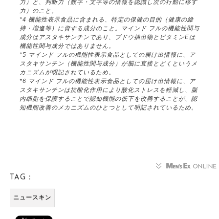
力）と、判断力（数字・文字等の情報を認識し次の行動に移す
力）のこと。
*4 機能性表示食品に含まれる、特定の保健の目的（健康の維
持・増進等）に資する成分のこと。マインド フルの機能性関与
成分はアスタキサンチンであり、ブドウ抽出物とビタミンEは
機能性関与成分ではありません。
*5 マインド フルの機能性表示食品としての届け出情報に、ア
スタキサンチン（機能性関与成分）が脳に直接とどくというメ
カニズムが明記されているため。
*6 マインド フルの機能性表示食品としての届け出情報に、ア
スタキサンチンは抗酸化作用により酸化ストレスを軽減し、脳
内細胞を保護することで認知機能の低下を改善することが、認
知機能改善のメカニズムのひとつとして明記されているため。
TAG：
ニュースキン