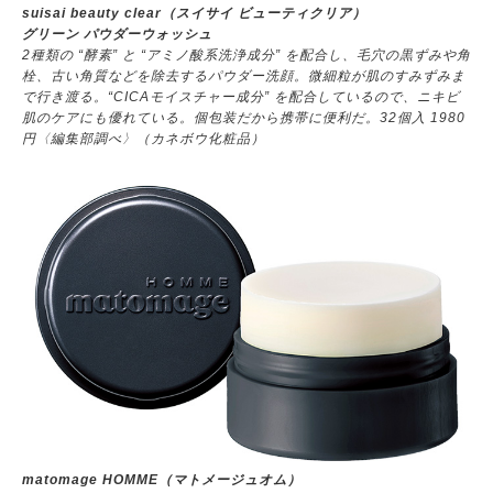
suisai beauty clear（スイサイ ビューティクリア）
グリーン パウダーウォッシュ
2種類の “酵素” と “アミノ酸系洗浄成分” を配合し、毛穴の黒ずみや角
栓、古い角質などを除去するパウダー洗顔。微細粒が肌のすみずみま
で行き渡る。“CICAモイスチャー成分” を配合しているので、ニキビ
肌のケアにも優れている。個包装だから携帯に便利だ。32個入 1980
円〈編集部調べ〉（カネボウ化粧品）
matomage HOMME（マトメージュオム）