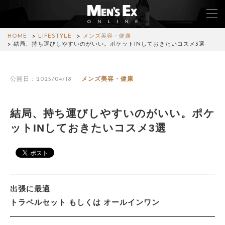
HOME
LIFESTYLE
メンズ美容・健康
結局、持ち運びしやすいのがいい。ポケットINしておきたいコスメ3選
TOP
公開日：2025/04/18
メンズ美容・健康
FASHION
WATCH
結局、持ち運びしやすいのがいい。ポケ
ットINしておきたいコスメ3選
CAR&BIKE
LIFESTYLE
COLUMN
出張に最適
MAGAZINE
トラベルセット もしくは オールインワン
ABOUT SITE