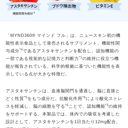
「MYND360® マインド フル」は、ニュースキン初の機
能性表示食品として発売されるサプリメント。機能性関
*4
与成分
であるアスタキサンチンを配合し、認知機能の
*1
一部である視覚的な記憶力と判断力
の維持に役立つ機
能が報告されている。科学的根拠に基づいた機能性を表
示している点が大きな特徴だ。
アスタキサンチンは、血液脳関門を通過し、脳に直接と
*5
*6
どく性質
をもつ成分だ。抗酸化作用
により酸化ストレ
*6
*3
スを軽減し、脳の細胞を守る
ことで、認知機能
の維持
をサポートする。本製品では、体内での吸収を考慮した
設計として、アスタキサンチンを1日当たり12mg配合。