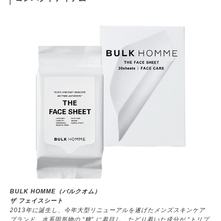
BULK HOMME（バルクオム）
ザ フェイスシート
2013年に誕生し、今年大型リニューアルを遂げたメンズスキンケア
ブランド。水系固形物の “糖” に着目し、たどり着いた成分が “トリプ