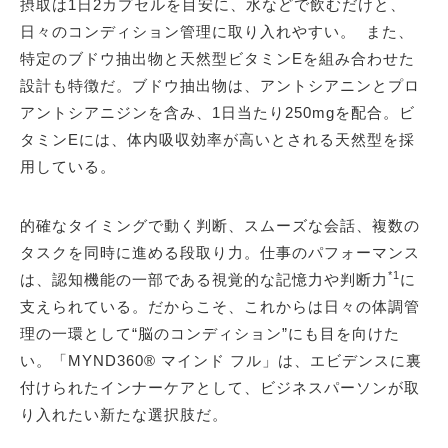
摂取は1日2カプセルを目安に、水などで飲むだけと、
日々のコンディション管理に取り入れやすい。 また、
特定のブドウ抽出物と天然型ビタミンEを組み合わせた
設計も特徴だ。ブドウ抽出物は、アントシアニンとプロ
アントシアニジンを含み、1日当たり250mgを配合。ビ
タミンEには、体内吸収効率が高いとされる天然型を採
用している。
的確なタイミングで動く判断、スムーズな会話、複数の
タスクを同時に進める段取り力。仕事のパフォーマンス
*1
は、認知機能の一部である視覚的な記憶力や判断力
に
支えられている。だからこそ、これからは日々の体調管
理の一環として“脳のコンディション”にも目を向けた
い。「MYND360® マインド フル」は、エビデンスに裏
付けられたインナーケアとして、ビジネスパーソンが取
り入れたい新たな選択肢だ。