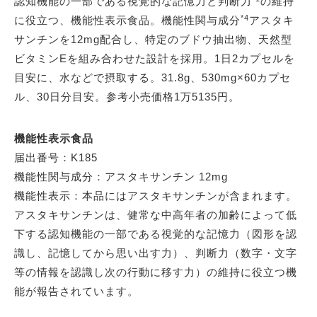
認知機能の一部である視覚的な記憶力と判断力
の維持
*4
に役立つ、機能性表示食品。機能性関与成分
アスタキ
サンチンを12mg配合し、特定のブドウ抽出物、天然型
ビタミンEを組み合わせた設計を採用。1日2カプセルを
目安に、水などで摂取する。31.8g、530mg×60カプセ
ル、30日分目安。参考小売価格1万5135円。
機能性表示食品
届出番号：K185
機能性関与成分：アスタキサンチン 12mg
機能性表示：本品にはアスタキサンチンが含まれます。
アスタキサンチンは、健常な中高年者の加齢によって低
下する認知機能の一部である視覚的な記憶力（図形を認
識し、記憶してから思い出す力）、判断力（数字・文字
等の情報を認識し次の行動に移す力）の維持に役立つ機
能が報告されています。