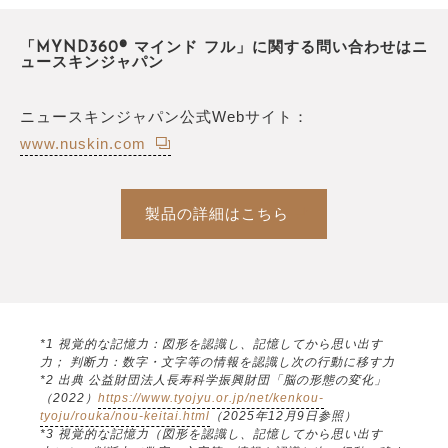
「MYND360® マインド フル」に関する問い合わせはニ
ュースキンジャパン
ニュースキンジャパン公式Webサイト：
www.nuskin.com
製品の詳細はこちら
*1 視覚的な記憶力：図形を認識し、記憶してから思い出す
力； 判断力：数字・文字等の情報を認識し次の行動に移す力
*2 出典 公益財団法人長寿科学振興財団「脳の形態の変化」
（2022）
https://www.tyojyu.or.jp/net/kenkou-
tyoju/rouka/nou-keitai.html
（2025年12月9日参照）
*3 視覚的な記憶力（図形を認識し、記憶してから思い出す