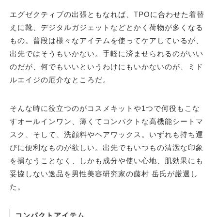
エグゼクティブの出張ともなれば、TPOに合わせた着替
えに靴、デジタルガジェットなどとかく荷物が多くなる
サイトマップ
もの。普段は様々なアイテムを使ってケアしているが、
出先ではそうもいかない。手軽に済ませられるのがいい
のだが、何でもいいというわけにもいかないのが、ミド
ルエイジの厄介なところだ。
そんな時に役立つのがコスメキットや1つで何役もこな
すオールインワン、薄くてコンパクトな高機能シートマ
スク、そして、洗顔料やヘアワックス。いずれも持ち運
びに便利なものが欲しい。出先でもいつもの清潔な印象
を損なうことなく、しかも成分や使い心地、肌効果にも
妥協しない逸品を男性美容研究家の藤村 岳氏が厳選し
た。
コンパクトアイテム