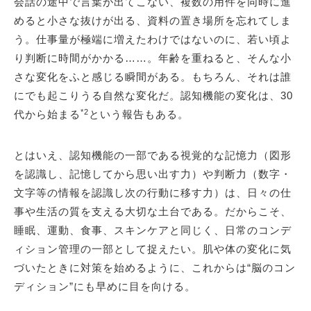
会話の途中で言葉が出てこない、複数の用件を同時に進
めると小さな抜けが出る、資料の置き場所を忘れてしま
う。仕事量が極端に増えたわけではないのに、若い頃よ
り判断に時間がかかる……。年齢を重ねると、そんな小
さな変化をふと感じる瞬間がある。もちろん、それは誰
にでも起こりうる自然な変化だ。認知機能の変化は、30
*2
代から始まる
という報告もある。
とはいえ、認知機能の一部である視覚的な記憶力（図形
を認識し、記憶してから思い出す力）や判断力（数字・
文字等の情報を認識し次の行動に移す力）は、日々の仕
事や生活の質を支える大切な土台である。だからこそ、
睡眠、運動、食事、スキンケアと同じく、日常のコンデ
ィション管理の一部として捉えたい。肌や体の変化に気
づいたときに対策を始めるように、これからは“脳のコン
ディション”にも早めに目を向ける。