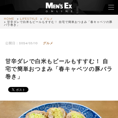
HOME
LIFESTYLE
グルメ
甘辛ダレで白米もビールもすすむ！ 自宅で簡単おつまみ「春キャベツの豚
バラ巻き」
TOP
公開日：2024/03/10
グルメ
FASHION
WATCH
甘辛ダレで白米もビールもすすむ！ 自
宅で簡単おつまみ「春キャベツの豚バラ
CAR&BIKE
巻き」
LIFESTYLE
COLUMN
MAGAZINE
ABOUT SITE