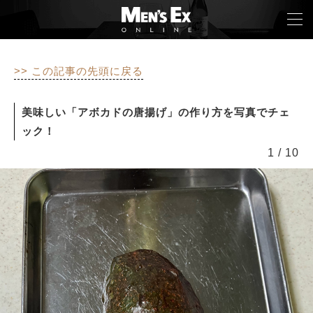
>> この記事の先頭に戻る
TOP
美味しい「アボカドの唐揚げ」の作り方を写真でチェ
FASHION
ック！
1
/
10
WATCH
CAR&BIKE
LIFESTYLE
COLUMN
MAGAZINE
ABOUT SITE