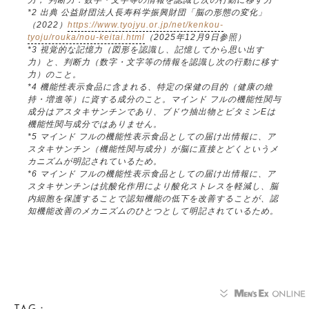
*2 出典 公益財団法人長寿科学振興財団「脳の形態の変化」
（2022）
https://www.tyojyu.or.jp/net/kenkou-
tyoju/rouka/nou-keitai.html
（2025年12月9日参照）
*3 視覚的な記憶力（図形を認識し、記憶してから思い出す
力）と、判断力（数字・文字等の情報を認識し次の行動に移す
力）のこと。
*4 機能性表示食品に含まれる、特定の保健の目的（健康の維
持・増進等）に資する成分のこと。マインド フルの機能性関与
成分はアスタキサンチンであり、ブドウ抽出物とビタミンEは
機能性関与成分ではありません。
*5 マインド フルの機能性表示食品としての届け出情報に、ア
スタキサンチン（機能性関与成分）が脳に直接とどくというメ
カニズムが明記されているため。
*6 マインド フルの機能性表示食品としての届け出情報に、ア
スタキサンチンは抗酸化作用により酸化ストレスを軽減し、脳
内細胞を保護することで認知機能の低下を改善することが、認
知機能改善のメカニズムのひとつとして明記されているため。