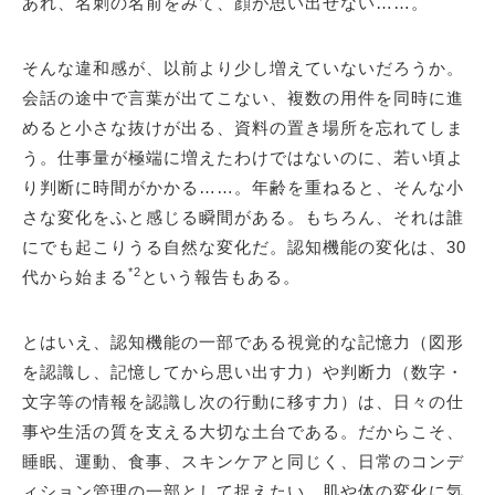
あれ、名刺の名前をみて、顔が思い出せない……。
そんな違和感が、以前より少し増えていないだろうか。
会話の途中で言葉が出てこない、複数の用件を同時に進
めると小さな抜けが出る、資料の置き場所を忘れてしま
う。仕事量が極端に増えたわけではないのに、若い頃よ
り判断に時間がかかる……。年齢を重ねると、そんな小
さな変化をふと感じる瞬間がある。もちろん、それは誰
にでも起こりうる自然な変化だ。認知機能の変化は、30
*2
代から始まる
という報告もある。
とはいえ、認知機能の一部である視覚的な記憶力（図形
を認識し、記憶してから思い出す力）や判断力（数字・
文字等の情報を認識し次の行動に移す力）は、日々の仕
事や生活の質を支える大切な土台である。だからこそ、
睡眠、運動、食事、スキンケアと同じく、日常のコンデ
ィション管理の一部として捉えたい。肌や体の変化に気