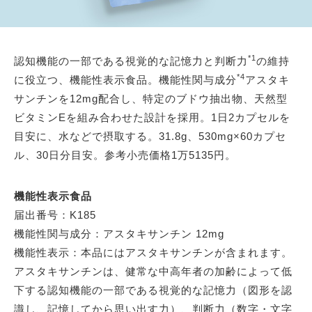
*1
認知機能の一部である視覚的な記憶力と判断力
の維持
*4
に役立つ、機能性表示食品。機能性関与成分
アスタキ
サンチンを12mg配合し、特定のブドウ抽出物、天然型
ビタミンEを組み合わせた設計を採用。1日2カプセルを
目安に、水などで摂取する。31.8g、530mg×60カプセ
ル、30日分目安。参考小売価格1万5135円。
機能性表示食品
届出番号：K185
機能性関与成分：アスタキサンチン 12mg
機能性表示：本品にはアスタキサンチンが含まれます。
アスタキサンチンは、健常な中高年者の加齢によって低
下する認知機能の一部である視覚的な記憶力（図形を認
識し、記憶してから思い出す力）、判断力（数字・文字