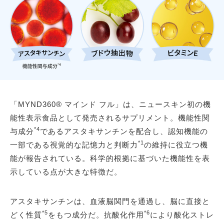
「MYND360® マインド フル」は、ニュースキン初の機
能性表示食品として発売されるサプリメント。機能性関
*4
与成分
であるアスタキサンチンを配合し、認知機能の
*1
一部である視覚的な記憶力と判断力
の維持に役立つ機
能が報告されている。科学的根拠に基づいた機能性を表
示している点が大きな特徴だ。
アスタキサンチンは、血液脳関門を通過し、脳に直接と
*5
*6
どく性質
をもつ成分だ。抗酸化作用
により酸化ストレ