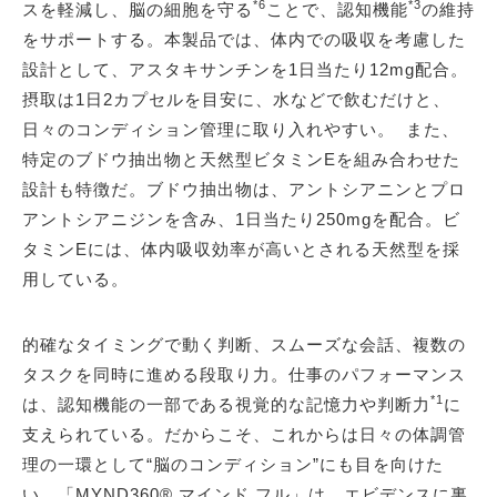
*6
*3
スを軽減し、脳の細胞を守る
ことで、認知機能
の維持
をサポートする。本製品では、体内での吸収を考慮した
設計として、アスタキサンチンを1日当たり12mg配合。
摂取は1日2カプセルを目安に、水などで飲むだけと、
日々のコンディション管理に取り入れやすい。 また、
特定のブドウ抽出物と天然型ビタミンEを組み合わせた
設計も特徴だ。ブドウ抽出物は、アントシアニンとプロ
アントシアニジンを含み、1日当たり250mgを配合。ビ
タミンEには、体内吸収効率が高いとされる天然型を採
用している。
的確なタイミングで動く判断、スムーズな会話、複数の
タスクを同時に進める段取り力。仕事のパフォーマンス
*1
は、認知機能の一部である視覚的な記憶力や判断力
に
支えられている。だからこそ、これからは日々の体調管
理の一環として“脳のコンディション”にも目を向けた
い。「MYND360® マインド フル」は、エビデンスに裏