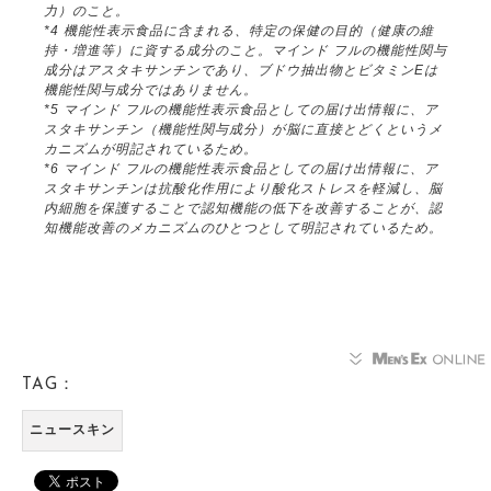
力）のこと。
*4 機能性表示食品に含まれる、特定の保健の目的（健康の維
持・増進等）に資する成分のこと。マインド フルの機能性関与
成分はアスタキサンチンであり、ブドウ抽出物とビタミンEは
機能性関与成分ではありません。
*5 マインド フルの機能性表示食品としての届け出情報に、ア
スタキサンチン（機能性関与成分）が脳に直接とどくというメ
カニズムが明記されているため。
*6 マインド フルの機能性表示食品としての届け出情報に、ア
スタキサンチンは抗酸化作用により酸化ストレスを軽減し、脳
内細胞を保護することで認知機能の低下を改善することが、認
知機能改善のメカニズムのひとつとして明記されているため。
TAG：
ニュースキン