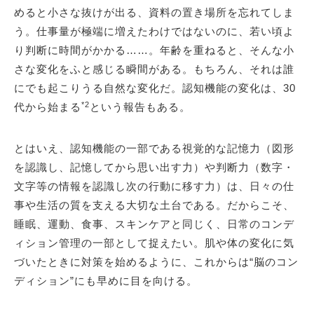
めると小さな抜けが出る、資料の置き場所を忘れてしま
う。仕事量が極端に増えたわけではないのに、若い頃よ
り判断に時間がかかる……。年齢を重ねると、そんな小
さな変化をふと感じる瞬間がある。もちろん、それは誰
にでも起こりうる自然な変化だ。認知機能の変化は、30
*2
代から始まる
という報告もある。
とはいえ、認知機能の一部である視覚的な記憶力（図形
を認識し、記憶してから思い出す力）や判断力（数字・
文字等の情報を認識し次の行動に移す力）は、日々の仕
事や生活の質を支える大切な土台である。だからこそ、
睡眠、運動、食事、スキンケアと同じく、日常のコンデ
ィション管理の一部として捉えたい。肌や体の変化に気
づいたときに対策を始めるように、これからは“脳のコン
ディション”にも早めに目を向ける。