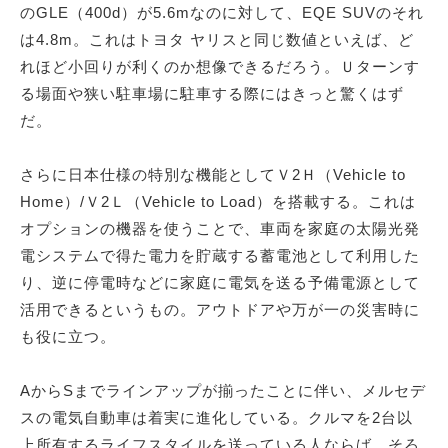
のGLE（400d）が5.6mなのに対して、EQE SUVのそれ
は4.8m。これはトヨタ ヤリスと同じ数値といえば、ど
れほど小回りが利くのか想像できるだろう。Ｕターンす
る場面や狭い駐車場に駐車する際にはきっと驚くはず
だ。
さらに日本仕様の特別な機能としてＶ2Ｈ（Vehicle to
Home）/Ｖ2Ｌ（Vehicle to Load）を搭載する。これは
オプションの機器を使うことで、車両を家庭の太陽光発
電システムで得た電力を貯蔵する蓄電池として利用した
り、逆に停電時などに家庭に電気を送る予備電源として
活用できるというもの。アウトドアや万が一の災害時に
も役に立つ。
AからSまでラインアップが揃ったことに伴い、メルセデ
スの電気自動車は着実に進化している。クルマを2台以
上所有するライフスタイルを送っている人ならば、そろ