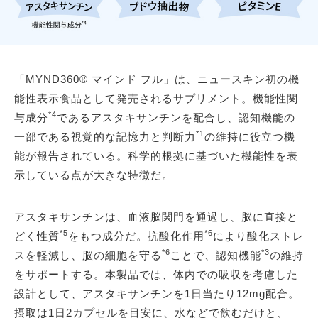
「MYND360® マインド フル」は、ニュースキン初の機
能性表示食品として発売されるサプリメント。機能性関
*4
与成分
であるアスタキサンチンを配合し、認知機能の
*1
一部である視覚的な記憶力と判断力
の維持に役立つ機
能が報告されている。科学的根拠に基づいた機能性を表
示している点が大きな特徴だ。
アスタキサンチンは、血液脳関門を通過し、脳に直接と
*5
*6
どく性質
をもつ成分だ。抗酸化作用
により酸化ストレ
*6
*3
スを軽減し、脳の細胞を守る
ことで、認知機能
の維持
をサポートする。本製品では、体内での吸収を考慮した
設計として、アスタキサンチンを1日当たり12mg配合。
摂取は1日2カプセルを目安に、水などで飲むだけと、