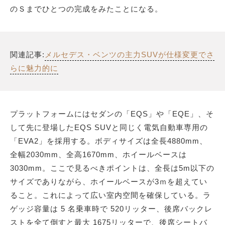
のＳまでひとつの完成をみたことになる。
関連記事:
メルセデス・ベンツの主力SUVが仕様変更でさ
らに魅力的に
プラットフォームにはセダンの「EQS」や「EQE」、そ
して先に登場したEQS SUVと同じく電気自動車専用の
「EVA2」を採用する。ボディサイズは全長4880mm、
全幅2030mm、全高1670mm、ホイールベースは
3030mm。ここで見るべきポイントは、全長は5m以下の
サイズでありながら、ホイールベースが3ｍを超えてい
ること。これによって広い室内空間を確保している。ラ
ゲッジ容量は 5 名乗車時で 520リッター、後席バックレ
ストを全て倒すと最大 1675リッターで、後席シートバ