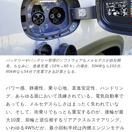
バッテリーやバッテリー管理のソフトウェアもメルセデスが自社開
発。ちなみに、急速充電（10%→80％）の場合、50kWなら102分、
90kWなら54分で充電できる計算となる。
パワー感、静粛性、乗り心地、直進安定性、ハンドリン
グ、あらゆる面において洗練されている。電気自動車で
あっても、メルセデスらしさはまったく失われていな
い。そして、街乗りでもっとも重宝するのが、後輪が最
大10度、前輪と逆位相するリアアクスルステアリング。
いわゆる4WSだが、最小回転半径は内燃エンジンモデル