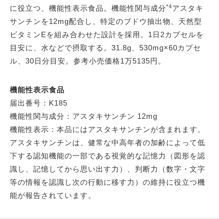
*4
に役立つ、機能性表示食品。機能性関与成分
アスタキ
サンチンを12mg配合し、特定のブドウ抽出物、天然型
ビタミンEを組み合わせた設計を採用。1日2カプセルを
目安に、水などで摂取する。31.8g、530mg×60カプセ
ル、30日分目安。参考小売価格1万5135円。
機能性表示食品
届出番号：K185
機能性関与成分：アスタキサンチン 12mg
機能性表示：本品にはアスタキサンチンが含まれます。
アスタキサンチンは、健常な中高年者の加齢によって低
下する認知機能の一部である視覚的な記憶力（図形を認
識し、記憶してから思い出す力）、判断力（数字・文字
等の情報を認識し次の行動に移す力）の維持に役立つ機
能が報告されています。