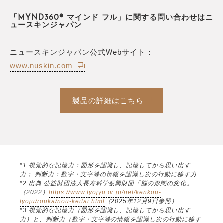
「MYND360® マインド フル」に関する問い合わせはニ
ュースキンジャパン
ニュースキンジャパン公式Webサイト：
www.nuskin.com
製品の詳細はこちら
*1 視覚的な記憶力：図形を認識し、記憶してから思い出す
力； 判断力：数字・文字等の情報を認識し次の行動に移す力
*2 出典 公益財団法人長寿科学振興財団「脳の形態の変化」
（2022）
https://www.tyojyu.or.jp/net/kenkou-
tyoju/rouka/nou-keitai.html
（2025年12月9日参照）
*3 視覚的な記憶力（図形を認識し、記憶してから思い出す
力）と、判断力（数字・文字等の情報を認識し次の行動に移す