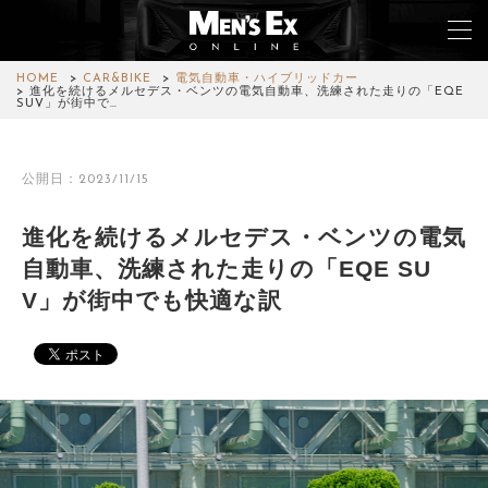
HOME
CAR&BIKE
電気自動車・ハイブリッドカー
進化を続けるメルセデス・ベンツの電気自動車、洗練された走りの「EQE
SUV」が街中で…
TOP
公開日：2023/11/15
FASHION
進化を続けるメルセデス・ベンツの電気
WATCH
自動車、洗練された走りの「EQE SU
CAR&BIKE
V」が街中でも快適な訳
LIFESTYLE
COLUMN
MAGAZINE
ABOUT SITE