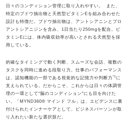
日々のコンディション管理に取り入れやすい。 また、
特定のブドウ抽出物と天然型ビタミンEを組み合わせた
設計も特徴だ。ブドウ抽出物は、アントシアニンとプロ
アントシアニジンを含み、1日当たり250mgを配合。ビ
タミンEには、体内吸収効率が高いとされる天然型を採
用している。
的確なタイミングで動く判断、スムーズな会話、複数の
タスクを同時に進める段取り力。仕事のパフォーマンス
*1
は、認知機能の一部である視覚的な記憶力や判断力
に
支えられている。だからこそ、これからは日々の体調管
理の一環として“脳のコンディション”にも目を向けた
い。「MYND360® マインド フル」は、エビデンスに裏
付けられたインナーケアとして、ビジネスパーソンが取
り入れたい新たな選択肢だ。