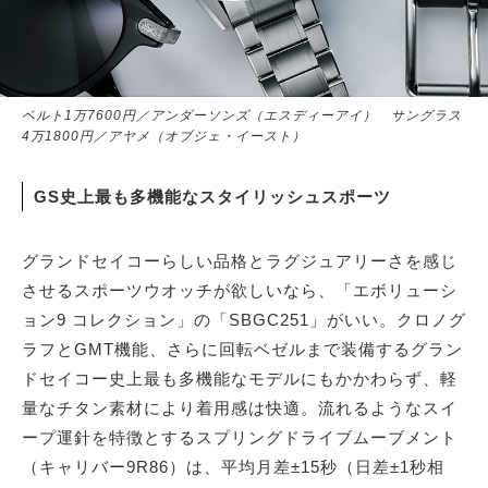
サイトマップ
ベルト1万7600円／アンダーソンズ（エスディーアイ） サングラス
4万1800円／アヤメ（オブジェ・イースト）
GS史上最も多機能なスタイリッシュスポーツ
グランドセイコーらしい品格とラグジュアリーさを感じ
させるスポーツウオッチが欲しいなら、「エボリューシ
ョン9 コレクション」の「SBGC251」がいい。クロノグ
ラフとGMT機能、さらに回転ベゼルまで装備するグラン
ドセイコー史上最も多機能なモデルにもかかわらず、軽
量なチタン素材により着用感は快適。流れるようなスイ
ープ運針を特徴とするスプリングドライブムーブメント
（キャリバー9R86）は、平均月差±15秒（日差±1秒相