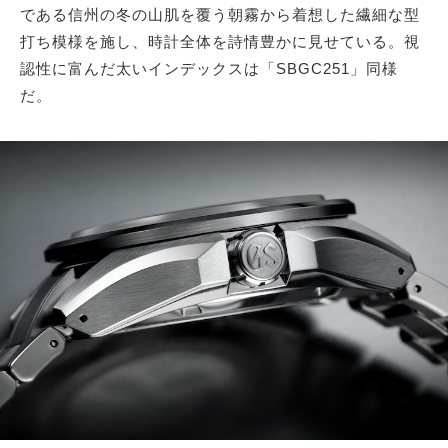
である信州の冬の山肌を覆う朝霧から着想した繊細な型
打ち模様を施し、時計全体を詩情豊かに見せている。視
認性に富んだ太いインデックスは「SBGC251」同様
だ。