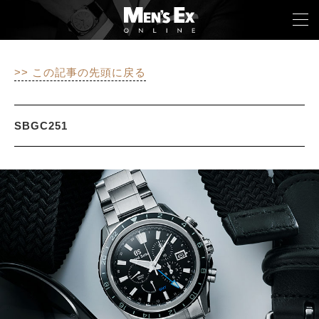
>> この記事の先頭に戻る
TOP
FASHION
SBGC251
WATCH
CAR&BIKE
LIFESTYLE
COLUMN
MAGAZINE
ABOUT SITE