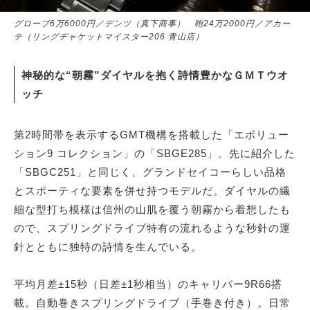
グローブ6万6000円／デンツ（真下商事） 鞄24万2000円／アカー
テ（リングヂャケットマイスター206 青山店）
神秘的な“朝霧”ダイヤルを抱く詩情豊かなＧＭＴウオ
ッチ
第2時間帯を表示するGMT機構を搭載した「エボリュー
ション9 コレクション」の「SBGE285」。先に紹介した
「SBGC251」と同じく、グランドセイコーらしい品格
とスポーティな要素を併せ持つモデルだ。ダイヤルの繊
細な型打ち模様は信州の山肌を覆う朝霧から着想したも
ので、スプリングドライブ特有の流れるような秒針の運
針とともに独特の詩情を生んでいる。
平均月差±15秒（日差±1秒相当）のキャリバー9R66搭
載。自動巻きスプリングドライブ（手巻き付き）。日常