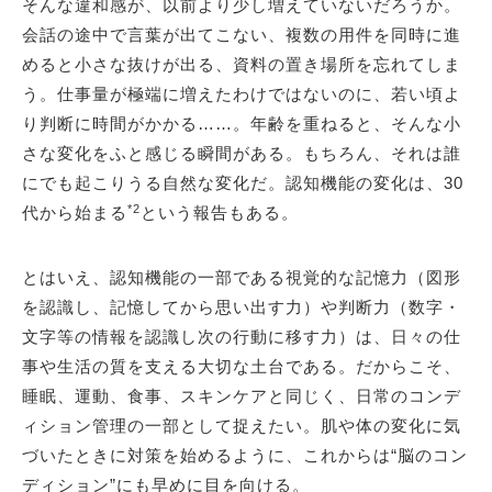
そんな違和感が、以前より少し増えていないだろうか。
会話の途中で言葉が出てこない、複数の用件を同時に進
めると小さな抜けが出る、資料の置き場所を忘れてしま
う。仕事量が極端に増えたわけではないのに、若い頃よ
り判断に時間がかかる……。年齢を重ねると、そんな小
さな変化をふと感じる瞬間がある。もちろん、それは誰
にでも起こりうる自然な変化だ。認知機能の変化は、30
*2
代から始まる
という報告もある。
とはいえ、認知機能の一部である視覚的な記憶力（図形
を認識し、記憶してから思い出す力）や判断力（数字・
文字等の情報を認識し次の行動に移す力）は、日々の仕
事や生活の質を支える大切な土台である。だからこそ、
睡眠、運動、食事、スキンケアと同じく、日常のコンデ
ィション管理の一部として捉えたい。肌や体の変化に気
づいたときに対策を始めるように、これからは“脳のコン
ディション”にも早めに目を向ける。