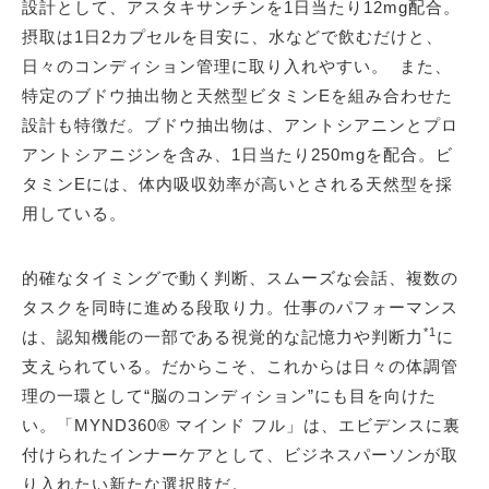
設計として、アスタキサンチンを1日当たり12mg配合。
摂取は1日2カプセルを目安に、水などで飲むだけと、
日々のコンディション管理に取り入れやすい。 また、
特定のブドウ抽出物と天然型ビタミンEを組み合わせた
設計も特徴だ。ブドウ抽出物は、アントシアニンとプロ
アントシアニジンを含み、1日当たり250mgを配合。ビ
タミンEには、体内吸収効率が高いとされる天然型を採
用している。
的確なタイミングで動く判断、スムーズな会話、複数の
タスクを同時に進める段取り力。仕事のパフォーマンス
*1
は、認知機能の一部である視覚的な記憶力や判断力
に
支えられている。だからこそ、これからは日々の体調管
理の一環として“脳のコンディション”にも目を向けた
い。「MYND360® マインド フル」は、エビデンスに裏
付けられたインナーケアとして、ビジネスパーソンが取
り入れたい新たな選択肢だ。