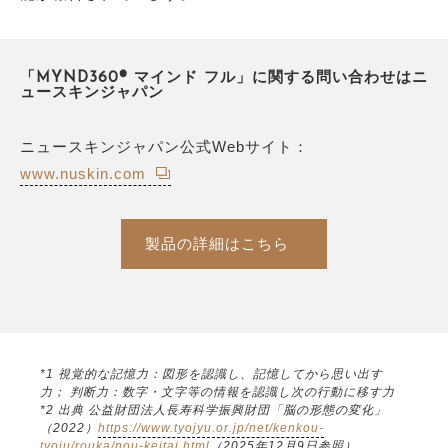
「MYND360® マインド フル」に関する問い合わせはニ
ュースキンジャパン
ニュースキンジャパン公式Webサイト：
www.nuskin.com
製品の詳細はこちら
*1 視覚的な記憶力：図形を認識し、記憶してから思い出す
力； 判断力：数字・文字等の情報を認識し次の行動に移す力
*2 出典 公益財団法人長寿科学振興財団「脳の形態の変化」
（2022）
https://www.tyojyu.or.jp/net/kenkou-
tyoju/rouka/nou-keitai.html
（2025年12月9日参照）