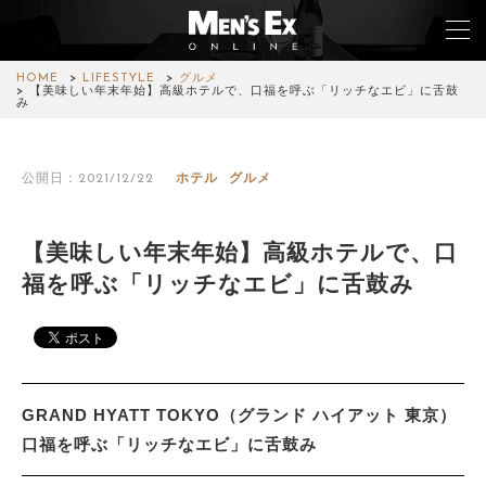
HOME
LIFESTYLE
グルメ
【美味しい年末年始】高級ホテルで、口福を呼ぶ「リッチなエビ」に舌鼓
み
TOP
公開日：2021/12/22
ホテル
グルメ
FASHION
WATCH
【美味しい年末年始】高級ホテルで、口
福を呼ぶ「リッチなエビ」に舌鼓み
CAR&BIKE
LIFESTYLE
COLUMN
GRAND HYATT TOKYO（グランド ハイアット 東京）
MAGAZINE
口福を呼ぶ「リッチなエビ」に舌鼓み
ABOUT SITE