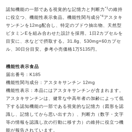
*1
認知機能の一部である視覚的な記憶力と判断力
の維持
*4
に役立つ、機能性表示食品。機能性関与成分
アスタキ
サンチンを12mg配合し、特定のブドウ抽出物、天然型
ビタミンEを組み合わせた設計を採用。1日2カプセルを
目安に、水などで摂取する。31.8g、530mg×60カプセ
ル、30日分目安。参考小売価格1万5135円。
機能性表示食品
届出番号：K185
機能性関与成分：アスタキサンチン 12mg
機能性表示：本品にはアスタキサンチンが含まれます。
アスタキサンチンは、健常な中高年者の加齢によって低
下する認知機能の一部である視覚的な記憶力（図形を認
識し、記憶してから思い出す力）、判断力（数字・文字
等の情報を認識し次の行動に移す力）の維持に役立つ機
能が報告されています。