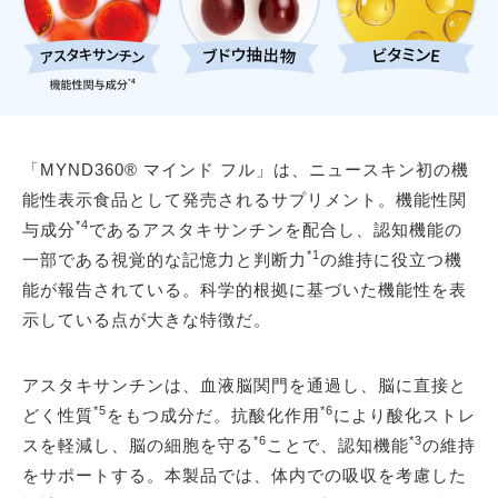
「MYND360® マインド フル」は、ニュースキン初の機
能性表示食品として発売されるサプリメント。機能性関
*4
与成分
であるアスタキサンチンを配合し、認知機能の
*1
一部である視覚的な記憶力と判断力
の維持に役立つ機
能が報告されている。科学的根拠に基づいた機能性を表
示している点が大きな特徴だ。
アスタキサンチンは、血液脳関門を通過し、脳に直接と
*5
*6
どく性質
をもつ成分だ。抗酸化作用
により酸化ストレ
*6
*3
スを軽減し、脳の細胞を守る
ことで、認知機能
の維持
をサポートする。本製品では、体内での吸収を考慮した