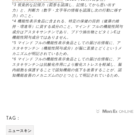
*3 視覚的な記憶力（図形を認識し、記憶してから思い出す
力）と、判断力（数字・文字等の情報を認識し次の行動に移す
力）のこと。
*4 機能性表示食品に含まれる、特定の保健の目的（健康の維
持・増進等）に資する成分のこと。マインド フルの機能性関与
成分はアスタキサンチンであり、ブドウ抽出物とビタミンEは
機能性関与成分ではありません。
*5 マインド フルの機能性表示食品としての届け出情報に、ア
スタキサンチン（機能性関与成分）が脳に直接とどくというメ
カニズムが明記されているため。
*6 マインド フルの機能性表示食品としての届け出情報に、ア
スタキサンチンは抗酸化作用により酸化ストレスを軽減し、脳
内細胞を保護することで認知機能の低下を改善することが、認
知機能改善のメカニズムのひとつとして明記されているため。
TAG：
ニュースキン