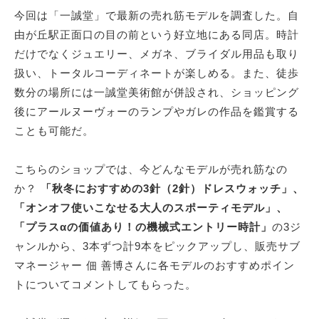
今回は「一誠堂」で最新の売れ筋モデルを調査した。自
由が丘駅正面口の目の前という好立地にある同店。時計
だけでなくジュエリー、メガネ、ブライダル用品も取り
扱い、トータルコーディネートが楽しめる。また、徒歩
数分の場所には一誠堂美術館が併設され、ショッピング
後にアールヌーヴォーのランプやガレの作品を鑑賞する
ことも可能だ。
こちらのショップでは、今どんなモデルが売れ筋なの
か？
「秋冬におすすめの3針（2針）ドレスウォッチ」、
「オンオフ使いこなせる大人のスポーティモデル」、
「プラスαの価値あり！の機械式エントリー時計」
の3ジ
ャンルから、3本ずつ計9本をピックアップし、販売サブ
マネージャー 佃 善博さんに各モデルのおすすめポイン
トについてコメントしてもらった。