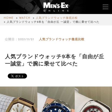
HOME
WATCH
人気ブランドウォッチ徹底比較
人気ブランドウォッチ9本を「自由が丘 一誠堂」で腕に乗せて比べた
TOP
公開日：2021/11/21
人気ブランドウォッチ徹底比較
FASHION
WATCH
人気ブランドウォッチ9本を「自由が丘
一誠堂」で腕に乗せて比べた
CAR&BIKE
LIFESTYLE
COLUMN
MAGAZINE
ABOUT SITE