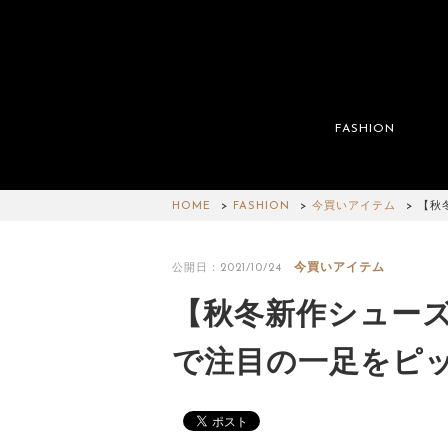
FASHION
HOME
FASHION
今買いアイテム
【秋
今買いアイテム
公開日：2021/10/24
【秋冬新作シューズ
で注目の一足をピ