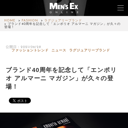
HOME
FASHION
ラグジュアリーブランド
ブランド40周年を記念して「エンポリオ アルマーニ マガジン」が久々の
登場！
TOP
公開日：2021/09/28
FASHION
ファッショントレンド
ニュース
ラグジュアリーブランド
WATCH
ブランド40周年を記念して「エンポリ
CAR&BIKE
オ アルマーニ マガジン」が久々の登
場！
LIFESTYLE
COLUMN
MAGAZINE
ABOUT SITE