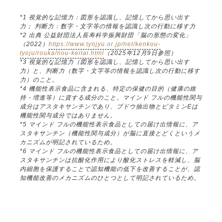
*1 視覚的な記憶力：図形を認識し、記憶してから思い出す
力； 判断力：数字・文字等の情報を認識し次の行動に移す力
*2 出典 公益財団法人長寿科学振興財団「脳の形態の変化」
（2022）
https://www.tyojyu.or.jp/net/kenkou-
tyoju/rouka/nou-keitai.html
（2025年12月9日参照）
*3 視覚的な記憶力（図形を認識し、記憶してから思い出す
力）と、判断力（数字・文字等の情報を認識し次の行動に移す
力）のこと。
*4 機能性表示食品に含まれる、特定の保健の目的（健康の維
持・増進等）に資する成分のこと。マインド フルの機能性関与
成分はアスタキサンチンであり、ブドウ抽出物とビタミンEは
機能性関与成分ではありません。
*5 マインド フルの機能性表示食品としての届け出情報に、ア
スタキサンチン（機能性関与成分）が脳に直接とどくというメ
カニズムが明記されているため。
*6 マインド フルの機能性表示食品としての届け出情報に、ア
スタキサンチンは抗酸化作用により酸化ストレスを軽減し、脳
内細胞を保護することで認知機能の低下を改善することが、認
知機能改善のメカニズムのひとつとして明記されているため。