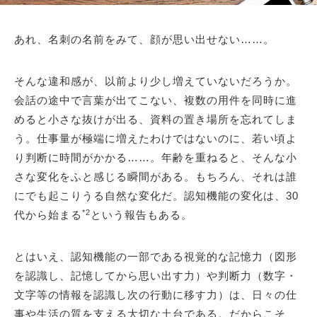
あれ、名刺の名前をみて、顔が思い出せない……。
そんな違和感が、以前より少し増えていないだろうか。
会話の途中で言葉が出てこない、複数の用件を同時に進
めると小さな抜けが出る、資料の置き場所を忘れてしま
う。仕事量が極端に増えたわけではないのに、若い頃よ
り判断に時間がかかる……。年齢を重ねると、そんな小
さな変化をふと感じる瞬間がある。もちろん、それは誰
にでも起こりうる自然な変化だ。認知機能の変化は、30
*2
代から始まる
という報告もある。
とはいえ、認知機能の一部である視覚的な記憶力（図形
を認識し、記憶してから思い出す力）や判断力（数字・
文字等の情報を認識し次の行動に移す力）は、日々の仕
事や生活の質を支える大切な土台である。だからこそ、