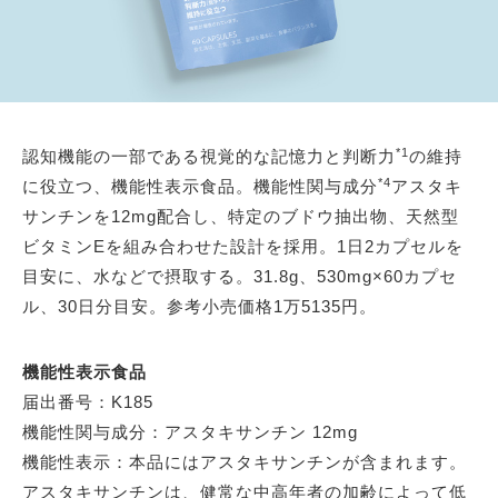
*1
認知機能の一部である視覚的な記憶力と判断力
の維持
*4
に役立つ、機能性表示食品。機能性関与成分
アスタキ
サンチンを12mg配合し、特定のブドウ抽出物、天然型
ビタミンEを組み合わせた設計を採用。1日2カプセルを
目安に、水などで摂取する。31.8g、530mg×60カプセ
ル、30日分目安。参考小売価格1万5135円。
機能性表示食品
届出番号：K185
機能性関与成分：アスタキサンチン 12mg
機能性表示：本品にはアスタキサンチンが含まれます。
アスタキサンチンは、健常な中高年者の加齢によって低