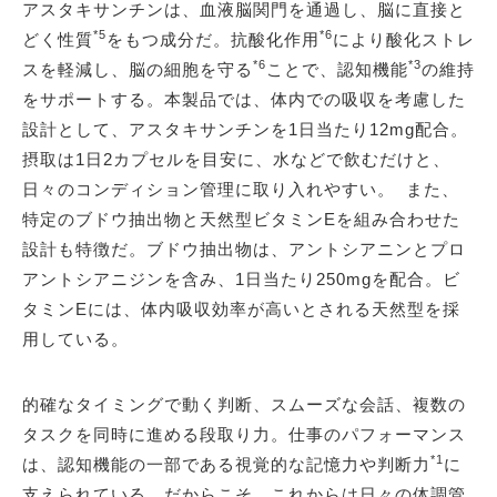
アスタキサンチンは、血液脳関門を通過し、脳に直接と
*5
*6
どく性質
をもつ成分だ。抗酸化作用
により酸化ストレ
*6
*3
スを軽減し、脳の細胞を守る
ことで、認知機能
の維持
をサポートする。本製品では、体内での吸収を考慮した
設計として、アスタキサンチンを1日当たり12mg配合。
摂取は1日2カプセルを目安に、水などで飲むだけと、
日々のコンディション管理に取り入れやすい。 また、
特定のブドウ抽出物と天然型ビタミンEを組み合わせた
設計も特徴だ。ブドウ抽出物は、アントシアニンとプロ
アントシアニジンを含み、1日当たり250mgを配合。ビ
タミンEには、体内吸収効率が高いとされる天然型を採
用している。
的確なタイミングで動く判断、スムーズな会話、複数の
タスクを同時に進める段取り力。仕事のパフォーマンス
*1
は、認知機能の一部である視覚的な記憶力や判断力
に
支えられている。だからこそ、これからは日々の体調管