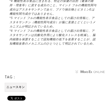
*4 機能性表示食品に含まれる、特定の保健の目的（健康の維
持・増進等）に資する成分のこと。マインド フルの機能性関与
成分はアスタキサンチンであり、ブドウ抽出物とビタミンEは
機能性関与成分ではありません。
*5 マインド フルの機能性表示食品としての届け出情報に、ア
スタキサンチン（機能性関与成分）が脳に直接とどくというメ
カニズムが明記されているため。
*6 マインド フルの機能性表示食品としての届け出情報に、ア
スタキサンチンは抗酸化作用により酸化ストレスを軽減し、脳
内細胞を保護することで認知機能の低下を改善することが、認
知機能改善のメカニズムのひとつとして明記されているため。
TAG：
ニュースキン