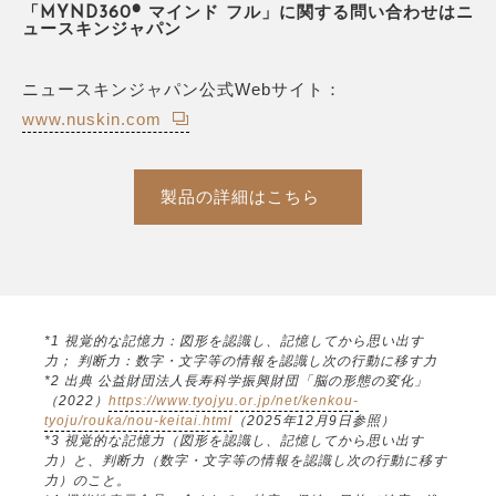
「MYND360® マインド フル」に関する問い合わせはニ
ュースキンジャパン
ニュースキンジャパン公式Webサイト：
www.nuskin.com
製品の詳細はこちら
*1 視覚的な記憶力：図形を認識し、記憶してから思い出す
力； 判断力：数字・文字等の情報を認識し次の行動に移す力
*2 出典 公益財団法人長寿科学振興財団「脳の形態の変化」
（2022）
https://www.tyojyu.or.jp/net/kenkou-
tyoju/rouka/nou-keitai.html
（2025年12月9日参照）
*3 視覚的な記憶力（図形を認識し、記憶してから思い出す
力）と、判断力（数字・文字等の情報を認識し次の行動に移す
力）のこと。