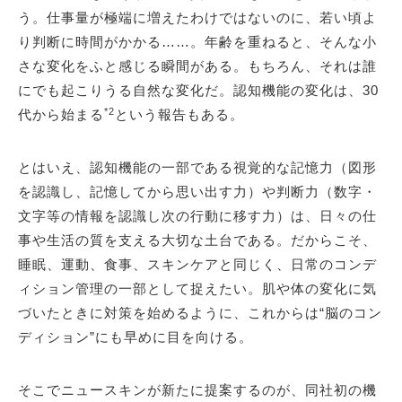
う。仕事量が極端に増えたわけではないのに、若い頃よ
り判断に時間がかかる……。年齢を重ねると、そんな小
さな変化をふと感じる瞬間がある。もちろん、それは誰
にでも起こりうる自然な変化だ。認知機能の変化は、30
*2
代から始まる
という報告もある。
とはいえ、認知機能の一部である視覚的な記憶力（図形
を認識し、記憶してから思い出す力）や判断力（数字・
文字等の情報を認識し次の行動に移す力）は、日々の仕
事や生活の質を支える大切な土台である。だからこそ、
睡眠、運動、食事、スキンケアと同じく、日常のコンデ
ィション管理の一部として捉えたい。肌や体の変化に気
づいたときに対策を始めるように、これからは“脳のコン
ディション”にも早めに目を向ける。
そこでニュースキンが新たに提案するのが、同社初の機