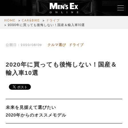
HOME
CAR&BIKE
ドライブ
2020年に買っても後悔しない！国産＆輸入車10選
TOP
公開日：2020/08/09
クルマ選び
ドライブ
FASHION
WATCH
2020年に買っても後悔しない！国産＆
輸入車10選
CAR&BIKE
LIFESTYLE
COLUMN
未来を見据えて選びたい
MAGAZINE
2020年からのオススメモデル
ABOUT SITE