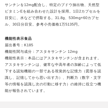
サンチンを12mg配合し、特定のブドウ抽出物、天然型
ビタミンEを組み合わせた設計を採用。1日2カプセルを
目安に、水などで摂取する。31.8g、530mg×60カプセ
ル、30日分目安。参考小売価格1万5135円。
機能性表示食品
届出番号：K185
機能性関与成分：アスタキサンチン 12mg
機能性表示：本品にはアスタキサンチンが含まれます。
アスタキサンチンは、健常な中高年者の加齢によって低
下する認知機能の一部である視覚的な記憶力（図形を認
識し、記憶してから思い出す力）、判断力（数字・文字
等の情報を認識し次の行動に移す力）の維持に役立つ機
能が報告されています。