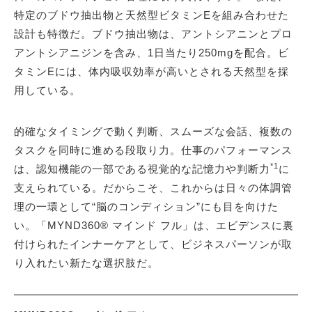
特定のブドウ抽出物と天然型ビタミンEを組み合わせた
設計も特徴だ。ブドウ抽出物は、アントシアニンとプロ
アントシアニジンを含み、1日当たり250mgを配合。ビ
タミンEには、体内吸収効率が高いとされる天然型を採
用している。
的確なタイミングで動く判断、スムーズな会話、複数の
タスクを同時に進める段取り力。仕事のパフォーマンス
*1
は、認知機能の一部である視覚的な記憶力や判断力
に
支えられている。だからこそ、これからは日々の体調管
理の一環として“脳のコンディション”にも目を向けた
い。「MYND360® マインド フル」は、エビデンスに裏
付けられたインナーケアとして、ビジネスパーソンが取
り入れたい新たな選択肢だ。