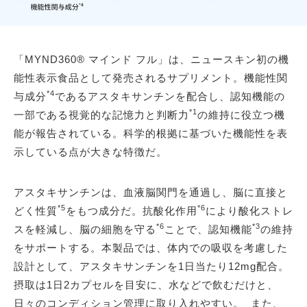
「MYND360® マインド フル」は、ニュースキン初の機
能性表示食品として発売されるサプリメント。機能性関
*4
与成分
であるアスタキサンチンを配合し、認知機能の
*1
一部である視覚的な記憶力と判断力
の維持に役立つ機
能が報告されている。科学的根拠に基づいた機能性を表
示している点が大きな特徴だ。
アスタキサンチンは、血液脳関門を通過し、脳に直接と
*5
*6
どく性質
をもつ成分だ。抗酸化作用
により酸化ストレ
*6
*3
スを軽減し、脳の細胞を守る
ことで、認知機能
の維持
をサポートする。本製品では、体内での吸収を考慮した
設計として、アスタキサンチンを1日当たり12mg配合。
摂取は1日2カプセルを目安に、水などで飲むだけと、
日々のコンディション管理に取り入れやすい。 また、