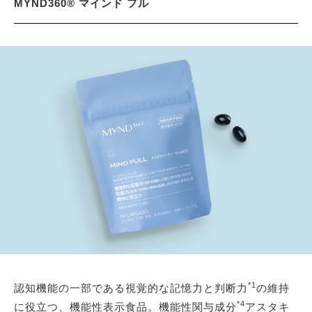
MYND360® マインド フル
*1
認知機能の一部である視覚的な記憶力と判断力
の維持
*4
に役立つ、機能性表示食品。機能性関与成分
アスタキ