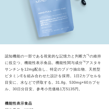
*1
認知機能の一部である視覚的な記憶力と判断力
の維持
*4
に役立つ、機能性表示食品。機能性関与成分
アスタキ
サンチンを12mg配合し、特定のブドウ抽出物、天然型
ビタミンEを組み合わせた設計を採用。1日2カプセルを
目安に、水などで摂取する。31.8g、530mg×60カプセ
ル、30日分目安。参考小売価格1万5135円。
機能性表示食品