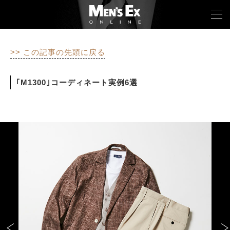
>> この記事の先頭に戻る
TOP
｢M1300｣コーディネート実例6選
FASHION
WATCH
CAR&BIKE
LIFESTYLE
COLUMN
MAGAZINE
ABOUT SITE