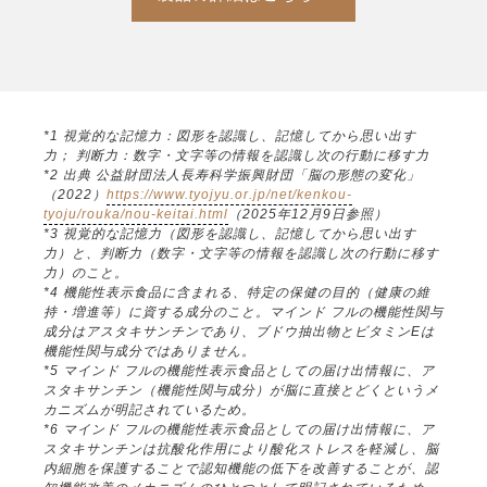
*1 視覚的な記憶力：図形を認識し、記憶してから思い出す
力； 判断力：数字・文字等の情報を認識し次の行動に移す力
*2 出典 公益財団法人長寿科学振興財団「脳の形態の変化」
（2022）
https://www.tyojyu.or.jp/net/kenkou-
tyoju/rouka/nou-keitai.html
（2025年12月9日参照）
*3 視覚的な記憶力（図形を認識し、記憶してから思い出す
力）と、判断力（数字・文字等の情報を認識し次の行動に移す
力）のこと。
*4 機能性表示食品に含まれる、特定の保健の目的（健康の維
持・増進等）に資する成分のこと。マインド フルの機能性関与
成分はアスタキサンチンであり、ブドウ抽出物とビタミンEは
機能性関与成分ではありません。
*5 マインド フルの機能性表示食品としての届け出情報に、ア
スタキサンチン（機能性関与成分）が脳に直接とどくというメ
カニズムが明記されているため。
*6 マインド フルの機能性表示食品としての届け出情報に、ア
スタキサンチンは抗酸化作用により酸化ストレスを軽減し、脳
内細胞を保護することで認知機能の低下を改善することが、認