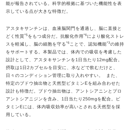
能が報告されている。科学的根拠に基づいた機能性を表
示している点が大きな特徴だ。
アスタキサンチンは、血液脳関門を通過し、脳に直接と
*5
*6
どく性質
をもつ成分だ。抗酸化作用
により酸化ストレ
*6
*3
スを軽減し、脳の細胞を守る
ことで、認知機能
の維持
をサポートする。本製品では、体内での吸収を考慮した
設計として、アスタキサンチンを1日当たり12mg配合。
摂取は1日2カプセルを目安に、水などで飲むだけと、
日々のコンディション管理に取り入れやすい。 また、
特定のブドウ抽出物と天然型ビタミンEを組み合わせた
設計も特徴だ。ブドウ抽出物は、アントシアニンとプロ
アントシアニジンを含み、1日当たり250mgを配合。ビ
タミンEには、体内吸収効率が高いとされる天然型を採
用している。