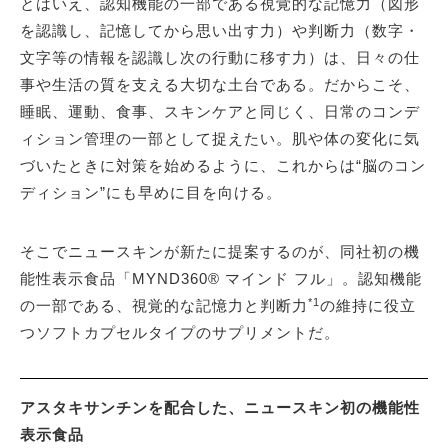
とはいえ、認知機能の一部である視覚的な記憶力（図形
を認識し、記憶してから思い出す力）や判断力（数字・
文字等の情報を認識し次の行動に移す力）は、日々の仕
事や生活の質を支える大切な土台である。だからこそ、
睡眠、運動、食事、スキンケアと同じく、日常のコンデ
ィション管理の一部として捉えたい。肌や体の変化に気
づいたときに対策を始めるように、これからは“脳のコン
ディション”にも早めに目を向ける。
そこでニュースキンが新たに提案するのが、同社初の機
能性表示食品「MYND360® マインド フル」。認知機能
*1
の一部である、視覚的な記憶力と判断力
の維持に役立
つソフトカプセルタイプのサプリメントだ。
アスタキサンチンを配合した、ニュースキン初の機能性
表示食品