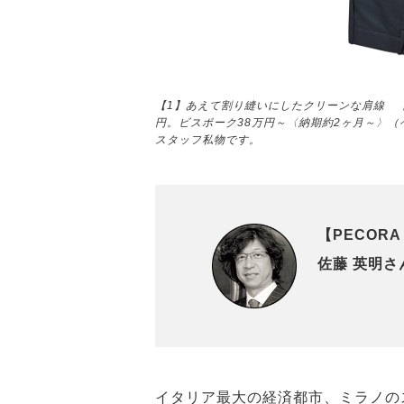
【1】あえて割り縫いにしたクリーンな肩線 
円。ビスポーク38万円～〈納期約2ヶ月～〉
スタッフ私物です。
【PECORA
佐藤 英明さ
イタリア最大の経済都市、ミラノの