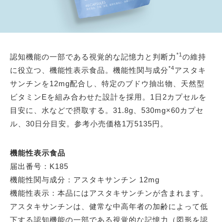
*1
認知機能の一部である視覚的な記憶力と判断力
の維持
*4
に役立つ、機能性表示食品。機能性関与成分
アスタキ
サンチンを12mg配合し、特定のブドウ抽出物、天然型
ビタミンEを組み合わせた設計を採用。1日2カプセルを
目安に、水などで摂取する。31.8g、530mg×60カプセ
ル、30日分目安。参考小売価格1万5135円。
機能性表示食品
届出番号：K185
機能性関与成分：アスタキサンチン 12mg
機能性表示：本品にはアスタキサンチンが含まれます。
アスタキサンチンは、健常な中高年者の加齢によって低
下する認知機能の一部である視覚的な記憶力（図形を認