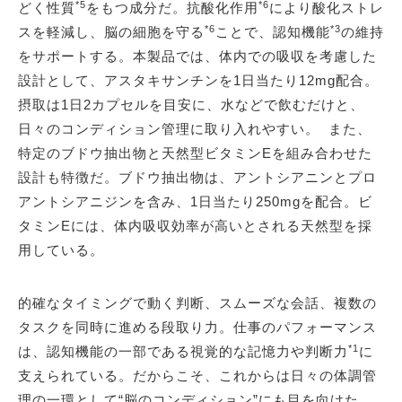
*5
*6
どく性質
をもつ成分だ。抗酸化作用
により酸化ストレ
*6
*3
スを軽減し、脳の細胞を守る
ことで、認知機能
の維持
をサポートする。本製品では、体内での吸収を考慮した
設計として、アスタキサンチンを1日当たり12mg配合。
摂取は1日2カプセルを目安に、水などで飲むだけと、
日々のコンディション管理に取り入れやすい。 また、
特定のブドウ抽出物と天然型ビタミンEを組み合わせた
設計も特徴だ。ブドウ抽出物は、アントシアニンとプロ
アントシアニジンを含み、1日当たり250mgを配合。ビ
タミンEには、体内吸収効率が高いとされる天然型を採
用している。
的確なタイミングで動く判断、スムーズな会話、複数の
タスクを同時に進める段取り力。仕事のパフォーマンス
*1
は、認知機能の一部である視覚的な記憶力や判断力
に
支えられている。だからこそ、これからは日々の体調管
理の一環として“脳のコンディション”にも目を向けた