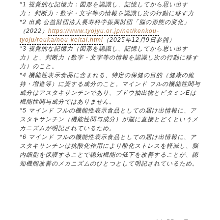
*1 視覚的な記憶力：図形を認識し、記憶してから思い出す
力； 判断力：数字・文字等の情報を認識し次の行動に移す力
*2 出典 公益財団法人長寿科学振興財団「脳の形態の変化」
（2022）
https://www.tyojyu.or.jp/net/kenkou-
tyoju/rouka/nou-keitai.html
（2025年12月9日参照）
*3 視覚的な記憶力（図形を認識し、記憶してから思い出す
力）と、判断力（数字・文字等の情報を認識し次の行動に移す
力）のこと。
*4 機能性表示食品に含まれる、特定の保健の目的（健康の維
持・増進等）に資する成分のこと。マインド フルの機能性関与
成分はアスタキサンチンであり、ブドウ抽出物とビタミンEは
機能性関与成分ではありません。
*5 マインド フルの機能性表示食品としての届け出情報に、ア
スタキサンチン（機能性関与成分）が脳に直接とどくというメ
カニズムが明記されているため。
*6 マインド フルの機能性表示食品としての届け出情報に、ア
スタキサンチンは抗酸化作用により酸化ストレスを軽減し、脳
内細胞を保護することで認知機能の低下を改善することが、認
知機能改善のメカニズムのひとつとして明記されているため。