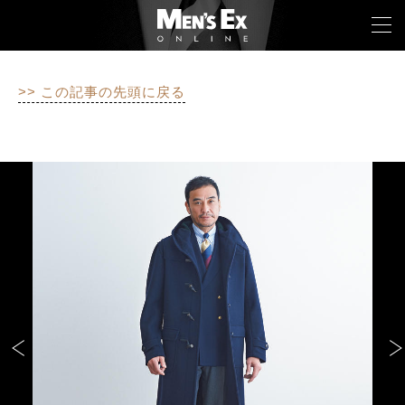
>> この記事の先頭に戻る
TOP
FASHION
WATCH
CAR&BIKE
LIFESTYLE
COLUMN
MAGAZINE
ABOUT SITE