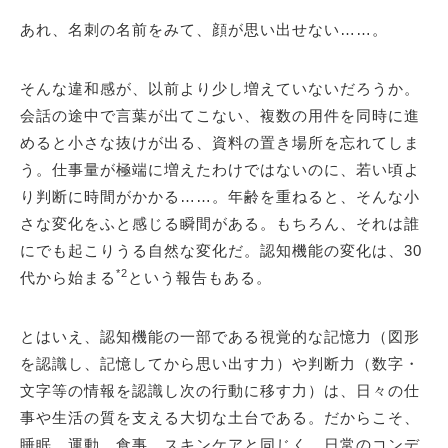
あれ、名刺の名前をみて、顔が思い出せない……。
そんな違和感が、以前より少し増えていないだろうか。
会話の途中で言葉が出てこない、複数の用件を同時に進
めると小さな抜けが出る、資料の置き場所を忘れてしま
う。仕事量が極端に増えたわけではないのに、若い頃よ
り判断に時間がかかる……。年齢を重ねると、そんな小
さな変化をふと感じる瞬間がある。もちろん、それは誰
にでも起こりうる自然な変化だ。認知機能の変化は、30
*2
代から始まる
という報告もある。
とはいえ、認知機能の一部である視覚的な記憶力（図形
を認識し、記憶してから思い出す力）や判断力（数字・
文字等の情報を認識し次の行動に移す力）は、日々の仕
事や生活の質を支える大切な土台である。だからこそ、
睡眠、運動、食事、スキンケアと同じく、日常のコンデ