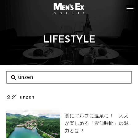
LIFESTYLE
TOP
FASHION
WATCH
CAR&BIKE
LIFESTYLE
タグ
unzen
COLUMN
食にゴルフに温泉に！ 大人
MAGAZINE
が楽しめる「雲仙時間」の魅
力とは？
ABOUT SITE